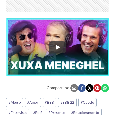
Compartilhe
Tags
#
Abuso
#
Amor
#
BBB
#
BBB 22
#
Cabelo
do
#
Entrevista
#
Pelé
#
Presente
#
Relacionamento
Post: