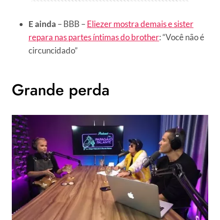
E ainda
– BBB –
Eliezer mostra demais e sister
repara nas partes íntimas do brother
: “Você não é
circuncidado”
Grande perda