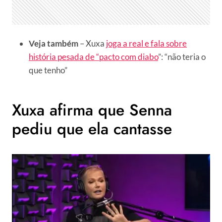
Veja também
– Xuxa
joga a real e fala sobre
história pesada de “pacto com diabo
”: “não teria o
que tenho”
Xuxa afirma que Senna
pediu que ela cantasse