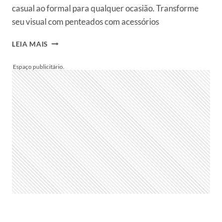
casual ao formal para qualquer ocasião. Transforme
seu visual com penteados com acessórios
16
LEIA MAIS
PENTEADOS
COM
ACESSÓRIOS
PARA
FAZER
SOZINHA:
APRENDA
A
USAR
PRESILHAS,
FAIXAS
E
MAIS
EM
TODAS
AS
OCASIÕES