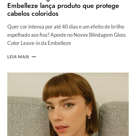
Embelleze lança produto que protege
cabelos coloridos
Quer cor intensa por até 40 dias e um efeito de brilho
espelhado aos fios? Aposte no Novex Blindagem Gloss
Color Leave-in da Embelleze
NOVEX
LEIA MAIS
BLINDAGEM
GLOSS
COLOR
LEAVE-
IN:
EMBELLEZE
LANÇA
PRODUTO
QUE
PROTEGE
CABELOS
COLORIDOS