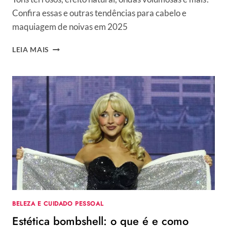
Confira essas e outras tendências para cabelo e
maquiagem de noivas em 2025
CABELO
LEIA MAIS
E
MAQUIAGEM
PARA
NOIVAS
2025:
25
TENDÊNCIAS
DE
BELEZA
BRIDAL
BELEZA E CUIDADO PESSOAL
Estética bombshell: o que é e como