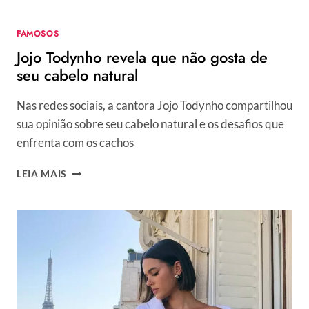
ANTES
E
FAMOSOS
DEPOIS!
Jojo Todynho revela que não gosta de
seu cabelo natural
Nas redes sociais, a cantora Jojo Todynho compartilhou
sua opinião sobre seu cabelo natural e os desafios que
enfrenta com os cachos
JOJO
LEIA MAIS
TODYNHO
REVELA
QUE
NÃO
GOSTA
DE
SEU
CABELO
NATURAL