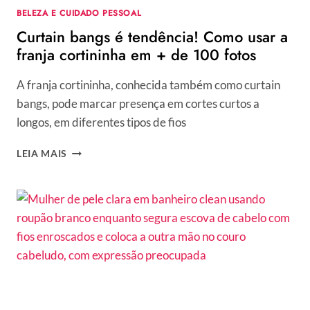
BELEZA E CUIDADO PESSOAL
Curtain bangs é tendência! Como usar a
franja cortininha em + de 100 fotos
A franja cortininha, conhecida também como curtain
bangs, pode marcar presença em cortes curtos a
longos, em diferentes tipos de fios
CURTAIN
LEIA MAIS
BANGS
É
TENDÊNCIA!
COMO
USAR
A
FRANJA
CORTININHA
EM
+
DE