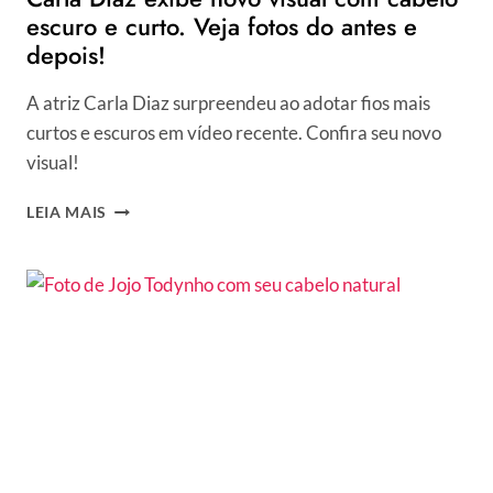
escuro e curto. Veja fotos do antes e
depois!
A atriz Carla Diaz surpreendeu ao adotar fios mais
curtos e escuros em vídeo recente. Confira seu novo
visual!
CARLA
LEIA MAIS
DIAZ
EXIBE
NOVO
VISUAL
COM
CABELO
ESCURO
E
CURTO.
VEJA
FOTOS
DO