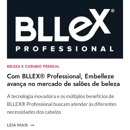
CONHEÇA
O
CORTE
DE
CABELO
JAPONÊS
QUE
AS
FAMOSAS
ESTÃO
USANDO
BELEZA E CUIDADO PESSOAL
Com BLLEX® Professional, Embelleze
avança no mercado de salões de beleza
A tecnologia inovadora e os múltiplos benefícios de
BLLEX® Professional buscam atender às diferentes
necessidades dos cabelos
COM
LEIA MAIS
BLLEX®