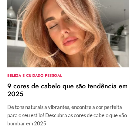
TRANÇAS
COM
PASSO
A
PASSO
PARA
VOCÊ
APRENDER
COMO
FAZER
O
PENTEADO
BELEZA E CUIDADO PESSOAL
9 cores de cabelo que são tendência em
2025
De tons naturais a vibrantes, encontre a cor perfeita
para o seu estilo! Descubra as cores de cabelo que vão
bombar em 2025
9