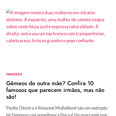
PROFESSIONAL,
EMBELLEZE
AVANÇA
NO
MERCADO
DE
SALÕES
DE
BELEZA
FAMOSOS
Gêmeos de outra mãe? Confira 10
famosos que parecem irmãos, mas não
são!
Paolla Oliveira e Rosanne Mulholland são um exemplo
de famosos cuja semelhança física é tão marcante que