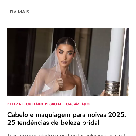
PENTEADOS
LEIA MAIS
FÁCEIS
E
BONITOS
PARA
O
DIA
A
DIA:
40
ESTILOS
RÁPIDOS
PARA
FAZER
SOZINHA
BELEZA E CUIDADO PESSOAL
·
CASAMENTO
+
Cabelo e maquiagem para noivas 2025:
PASSO
A
25 tendências de beleza bridal
PASSO
Tons terrosos, efeito natural, ondas volumosas e mais!