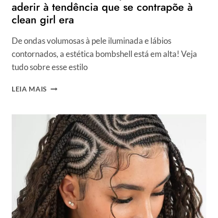
aderir à tendência que se contrapõe à
clean girl era
De ondas volumosas à pele iluminada e lábios
contornados, a estética bombshell está em alta! Veja
tudo sobre esse estilo
ESTÉTICA
LEIA MAIS
BOMBSHELL:
O
QUE
É
E
COMO
ADERIR
À
TENDÊNCIA
QUE
SE
CONTRAPÕE