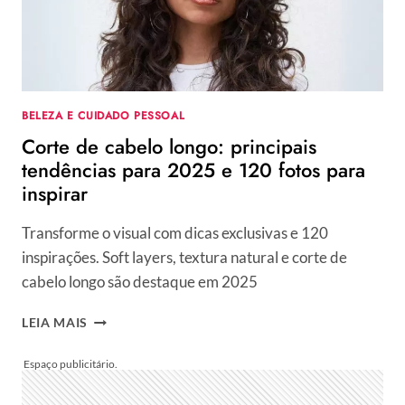
COPIAR
ESTE
E
OUTROS
CORTES
DE
BELEZA E CUIDADO PESSOAL
CABELO
Corte de cabelo longo: principais
DE
VALE
tendências para 2025 e 120 fotos para
TUDO
inspirar
Transforme o visual com dicas exclusivas e 120
inspirações. Soft layers, textura natural e corte de
cabelo longo são destaque em 2025
CORTE
LEIA MAIS
DE
CABELO
LONGO:
PRINCIPAIS