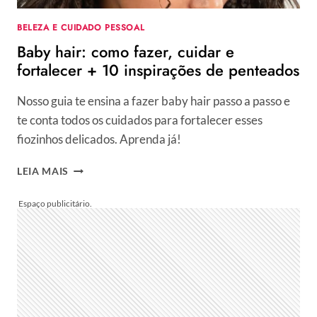
À
CLEAN
BELEZA E CUIDADO PESSOAL
GIRL
Baby hair: como fazer, cuidar e
ERA
fortalecer + 10 inspirações de penteados
Nosso guia te ensina a fazer baby hair passo a passo e
te conta todos os cuidados para fortalecer esses
fiozinhos delicados. Aprenda já!
BABY
LEIA MAIS
HAIR:
COMO
FAZER,
CUIDAR
E
FORTALECER
+
10
INSPIRAÇÕES
DE