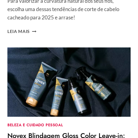
Para valorizar a curvatura natural dos seus fios,
escolha uma dessas tendências de corte de cabelo
cacheado para 2025 e arrase!
10
LEIA MAIS
TENDÊNCIAS
DE
CORTE
DE
CABELO
CACHEADO
E
CRESPO
PARA
APOSTAR
JÁ!
BELEZA E CUIDADO PESSOAL
Novex Blindagem Gloss Color Leave-in: