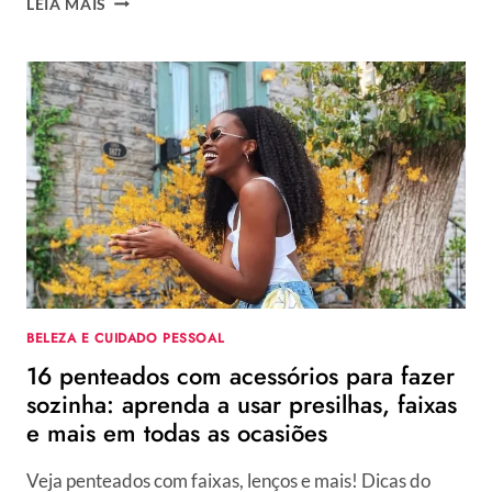
LEIA MAIS
CORES
DE
CABELO
QUE
SÃO
TENDÊNCIA
EM
2025
BELEZA E CUIDADO PESSOAL
16 penteados com acessórios para fazer
sozinha: aprenda a usar presilhas, faixas
e mais em todas as ocasiões
Veja penteados com faixas, lenços e mais! Dicas do