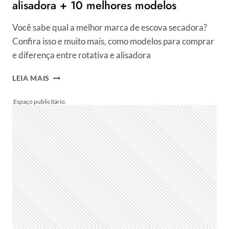
alisadora + 10 melhores modelos
Você sabe qual a melhor marca de escova secadora?
Confira isso e muito mais, como modelos para comprar
e diferença entre rotativa e alisadora
QUAL
LEIA MAIS
É
A
MELHOR
MARCA
DE
ESCOVA
SECADORA?
DIFERENÇA
ENTRE
ROTATIVA
E
ALISADORA
+
10