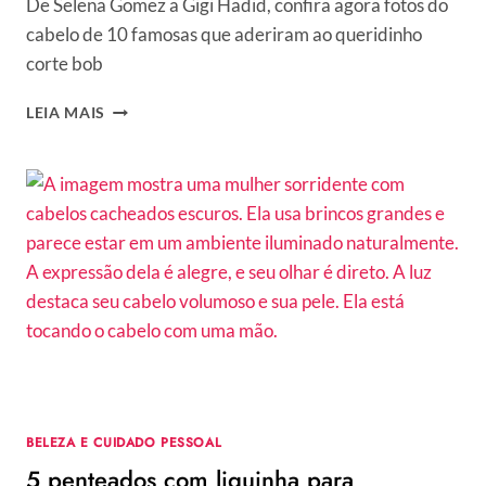
De Selena Gomez a Gigi Hadid, confira agora fotos do
cabelo de 10 famosas que aderiram ao queridinho
corte bob
FAMOSAS
LEIA MAIS
COM
CORTE
BOB
EM
2024:
MEGAN
FOX,
JENNIFER
LOPEZ
E
OUTRAS
8
PARA
SE
BELEZA E CUIDADO PESSOAL
INSPIRAR
5 penteados com liguinha para