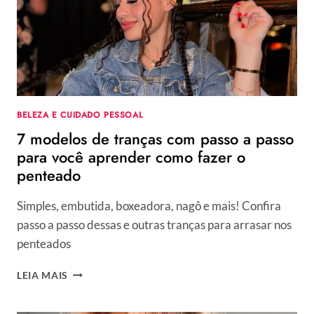
INSPIRAÇÃO
E
TUTORIAIS
RÁPIDOS
E
FÁCEIS
PARA
COPIAR
BELEZA E CUIDADO PESSOAL
7 modelos de tranças com passo a passo
para você aprender como fazer o
penteado
Simples, embutida, boxeadora, nagô e mais! Confira
passo a passo dessas e outras tranças para arrasar nos
penteados
7
LEIA MAIS
MODELOS
DE