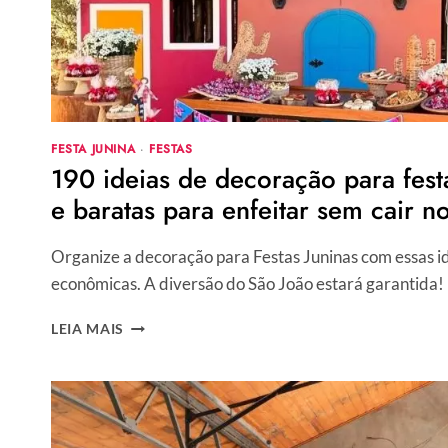
FESTA JUNINA
·
FESTAS
190 ideias de decoração para festa
e baratas para enfeitar sem cair no
Organize a decoração para Festas Juninas com essas ide
econômicas. A diversão do São João estará garantida!
190
LEIA MAIS
IDEIAS
DE
DECORAÇÃO
PARA
FESTA