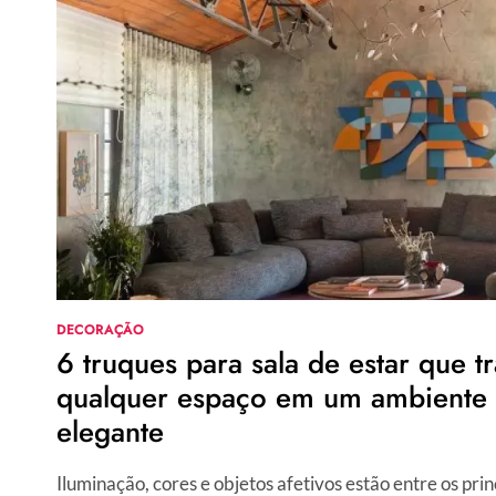
JUNINA
CRIATIVAS
E
BARATAS
PARA
ENFEITAR
SEM
CAIR
NO
CLICHÊ
DECORAÇÃO
6 truques para sala de estar que 
qualquer espaço em um ambiente 
elegante
Iluminação, cores e objetos afetivos estão entre os prin