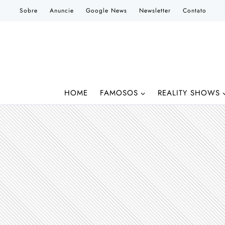
Pular
Sobre
Anuncie
Google News
Newsletter
Contato
para
o
Conteúdo
HOME
FAMOSOS
REALITY SHOWS