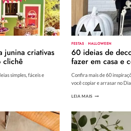
FESTAS
·
HALLOWEEN
 junina criativas
60 ideias de dec
 clichê
fazer em casa e 
ias simples, fáceis e
Confira mais de 60 inspiraç
você copiar e arrasar no Di
60
LEIA MAIS
IDEIAS
DE
DECORAÇÃO
DE
HALLOWEEN