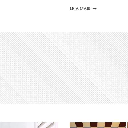
ALMOFADAS
LEIA MAIS
PARA
SOFÁ:
COMO
COMBINAR
CORES
NA
DECORAÇÃO
DA
SALA