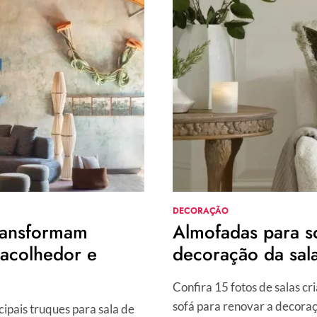
FÁCEIS
DE
FAZER
EM
CASA
E
COM
PASSO
A
PASSO!
DECORAÇÃO
transformam
Almofadas para s
acolhedor e
decoração da sal
Confira 15 fotos de salas cr
sofá para renovar a decoraç
cipais truques para sala de