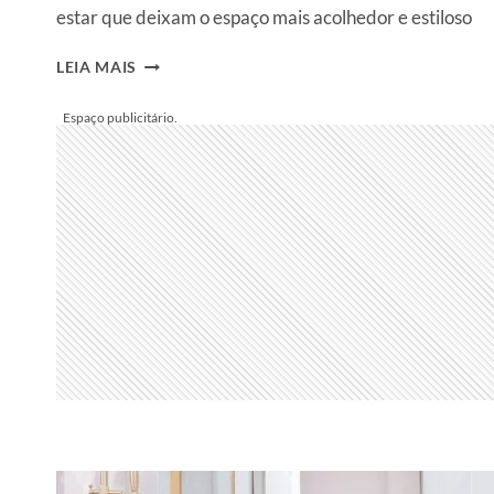
estar que deixam o espaço mais acolhedor e estiloso
6
LEIA MAIS
TRUQUES
PARA
SALA
DE
ESTAR
QUE
TRANSFORMAM
QUALQUER
ESPAÇO
EM
UM
AMBIENTE
ACOLHEDOR
E
ELEGANTE