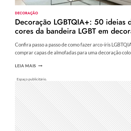
DECORAÇÃO
Decoração LGBTQIA+: 50 ideias d
cores da bandeira LGBT em decor
Confira passo a passo de como fazer arco-íris LGBTQI
comprar capas de almofadas para uma decoração colo
DECORAÇÃO
LEIA MAIS
LGBTQIA+:
50
IDEIAS
DE
COMO
USAR
AS
CORES
DA
BANDEIRA