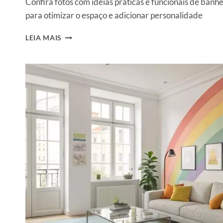
Confira fotos com ideias práticas e funcionais de ban
para otimizar o espaço e adicionar personalidade
BANHEIRO
LEIA MAIS
PEQUENO
DECORADO:
70
IDEIAS
CHEIAS
DE
ESTILO
PARA
TE
INSPIRAR