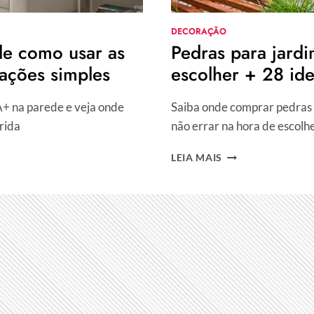
DECORAÇÃO
e como usar as
Pedras para jardi
ações simples
escolher + 28 id
A+ na parede e veja onde
Saiba onde comprar pedras p
rida
não errar na hora de escolh
PEDRAS
LEIA MAIS
PARA
JARDIM:
QUAL
A
MAIS
BARATA,
COMO
ESCOLHER
+
28