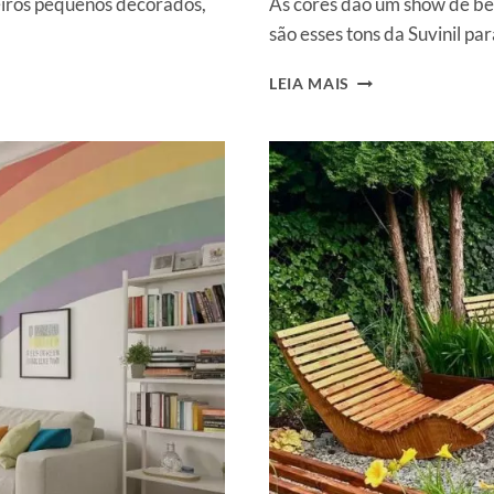
heiros pequenos decorados,
As cores dão um show de bel
são esses tons da Suvinil p
TETO
LEIA MAIS
COLORIDO:
6
IDEIAS
PARA
TRANSFORMAR
QUARTO,
SALA
E
BANHEIRO