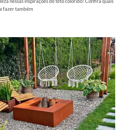
eza nessas inspirações de teto colorido! Confira quais
ara fazer também