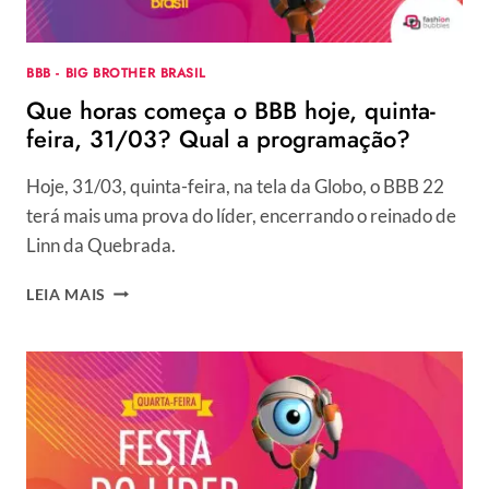
BBB - BIG BROTHER BRASIL
Que horas começa o BBB hoje, quinta-
feira, 31/03? Qual a programação?
Hoje, 31/03, quinta-feira, na tela da Globo, o BBB 22
terá mais uma prova do líder, encerrando o reinado de
Linn da Quebrada.
QUE
LEIA MAIS
HORAS
COMEÇA
O
BBB
HOJE,
QUINTA-
FEIRA,
31/03?