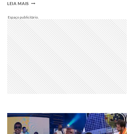
ENQUETE
LEIA MAIS
BBB
22:
QUEM
DEVE
GANHAR
A
PROVA
DO
LÍDER?
(03/04)