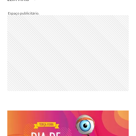
DA
DISCÓRDIA
BBB
22:
“MONTE
SEU
PÓDIO”
É
REFEITO
E
GERA
TRETA