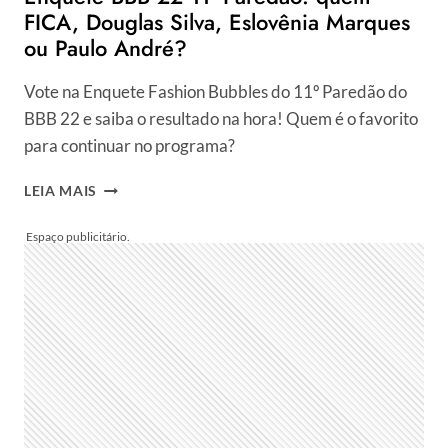
FICA, Douglas Silva, Eslovênia Marques
ou Paulo André?
Vote na Enquete Fashion Bubbles do 11º Paredão do
BBB 22 e saiba o resultado na hora! Quem é o favorito
para continuar no programa?
ENQUETE
LEIA MAIS
BBB
22
11º
PAREDÃO:
QUEM
FICA,
DOUGLAS
SILVA,
ESLOVÊNIA
MARQUES
OU
PAULO