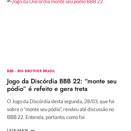
BISSOLI
DEVE
FICAR
OU
SAIR?
+
QUEM
É
O
BROTHER
BBB - BIG BROTHER BRASIL
Jogo da Discórdia BBB 22: “monte seu
pódio” é refeito e gera treta
O Jogo da Discórdia desta segunda, 28/03, que foi
sobre o “monte seu pódio”, rendeu até discussão no
BBB 22. Entenda, portanto, como foi
JOGO
LEIA MAIS