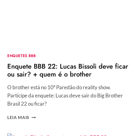
QUARTA-
FEIRA,
30/03?
QUAL
A
PROGRAMAÇÃO?
ENQUETES BBB
Enquete BBB 22: Lucas Bissoli deve ficar
ou sair? + quem é o brother
O brother está no 10º Paredão do reality show.
Participe da enquete: Lucas deve sair do Big Brother
Brasil 22 ou ficar?
ENQUETE
LEIA MAIS
BBB
22:
LUCAS