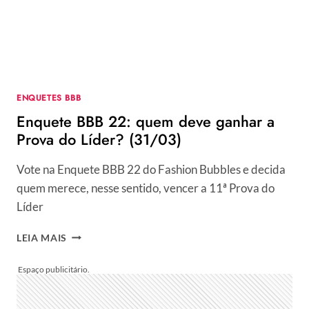
GUSTAVO
MARSENGO
VENCE
A
DISPUTA
(31/03)
ENQUETES BBB
Enquete BBB 22: quem deve ganhar a
Prova do Líder? (31/03)
Vote na Enquete BBB 22 do Fashion Bubbles e decida
quem merece, nesse sentido, vencer a 11ª Prova do
Líder
ENQUETE
LEIA MAIS
BBB
22:
QUEM
DEVE
GANHAR