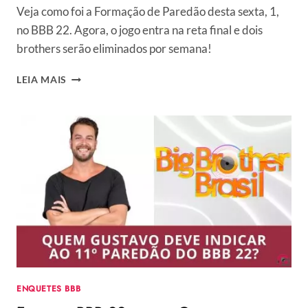
Veja como foi a Formação de Paredão desta sexta, 1,
no BBB 22. Agora, o jogo entra na reta final e dois
brothers serão eliminados por semana!
FORMAÇÃO
LEIA MAIS
DE
PAREDÃO
(01/04):
VEJA
COMO
FOI
A
VOTAÇÃO
NO
BBB
22
ENQUETES BBB