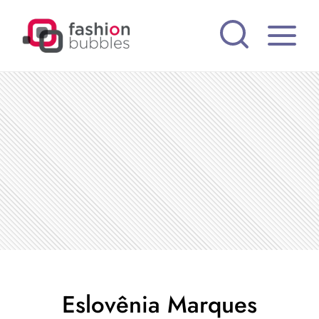
Pular
para
o
Conteúdo
Eslovênia Marques