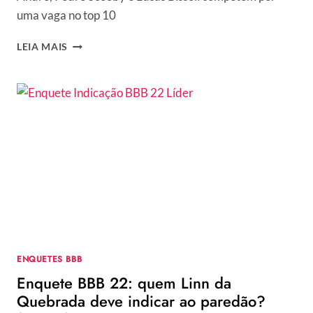
uma vaga no top 10
FORMAÇÃO
LEIA MAIS
DE
PAREDÃO
(27/03):
COMO
FOI
A
VOTAÇÃO
NO
BBB
22
ENQUETES BBB
Enquete BBB 22: quem Linn da
Quebrada deve indicar ao paredão?