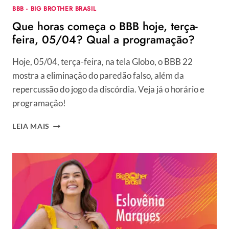
BBB - BIG BROTHER BRASIL
Que horas começa o BBB hoje, terça-
feira, 05/04? Qual a programação?
Hoje, 05/04, terça-feira, na tela Globo, o BBB 22
mostra a eliminação do paredão falso, além da
repercussão do jogo da discórdia. Veja já o horário e
programação!
QUE
LEIA MAIS
HORAS
COMEÇA
O
BBB
HOJE,
TERÇA-
FEIRA,
05/04?
QUAL