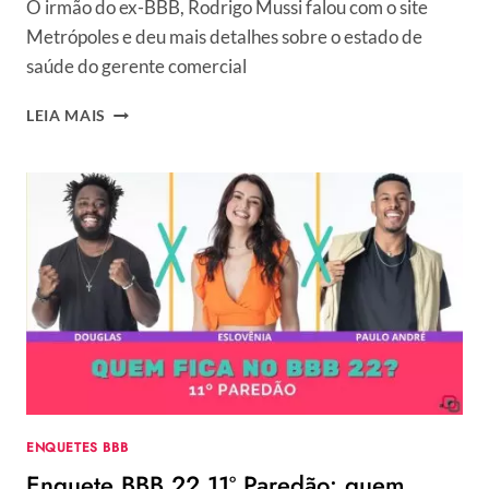
O irmão do ex-BBB, Rodrigo Mussi falou com o site
Metrópoles e deu mais detalhes sobre o estado de
saúde do gerente comercial
RODRIGO
LEIA MAIS
MUSSI
APRESENTA
LESÕES
NA
COLUNA,
AFIRMA
DIOGO,
IRMÃO
DO
EX-
BBB:
“TENHO
BONS
PENSAMENTOS”
ENQUETES BBB
Enquete BBB 22 11º Paredão: quem