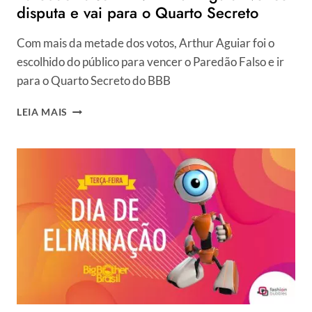
disputa e vai para o Quarto Secreto
Com mais da metade dos votos, Arthur Aguiar foi o
escolhido do público para vencer o Paredão Falso e ir
para o Quarto Secreto do BBB
PAREDÃO
LEIA MAIS
FALSO
BBB:
ARTHUR
AGUIAR
VENCE
DISPUTA
E
VAI
PARA
O
QUARTO
SECRETO