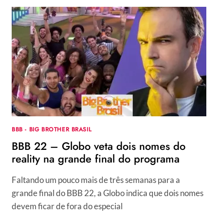
FESTA
TEM
SHOW
SENSACIONAL,
DESPEDIDA
DE
PARTICIPANTE
E
BARRACO
DE
NATÁLIA
BBB - BIG BROTHER BRASIL
BBB 22 – Globo veta dois nomes do
reality na grande final do programa
Faltando um pouco mais de três semanas para a
grande final do BBB 22, a Globo indica que dois nomes
devem ficar de fora do especial