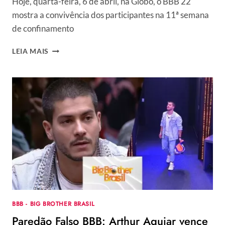
Hoje, quarta-feira, 6 de abril, na Globo, o BBB 22
mostra a convivência dos participantes na 11ª semana
de confinamento
QUE
LEIA MAIS
HORAS
COMEÇA
O
BBB
HOJE,
QUARTA-
FEIRA,
06/04?
QUAL
A
PROGRAMAÇÃO?
BBB - BIG BROTHER BRASIL
Paredão Falso BBB: Arthur Aguiar vence