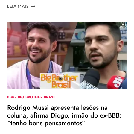
BBB
LEIA MAIS
22
–
GLOBO
VETA
DOIS
NOMES
DO
REALITY
NA
GRANDE
FINAL
DO
PROGRAMA
BBB - BIG BROTHER BRASIL
Rodrigo Mussi apresenta lesões na
coluna, afirma Diogo, irmão do ex-BBB:
“tenho bons pensamentos”