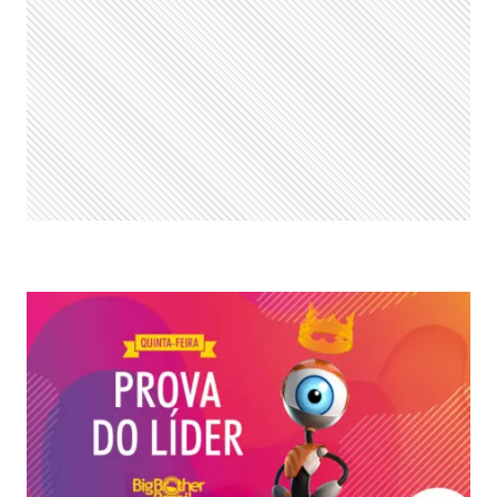
A
PROVA
DO
LÍDER?
(31/03)