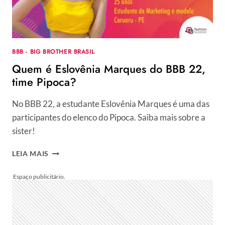
A
PROGRAMAÇÃO?
BBB - BIG BROTHER BRASIL
Quem é Eslovênia Marques do BBB 22,
time Pipoca?
No BBB 22, a estudante Eslovênia Marques é uma das
participantes do elenco do Pipoca. Saiba mais sobre a
sister!
QUEM
LEIA MAIS
É
ESLOVÊNIA
MARQUES
DO
BBB
22,
TIME