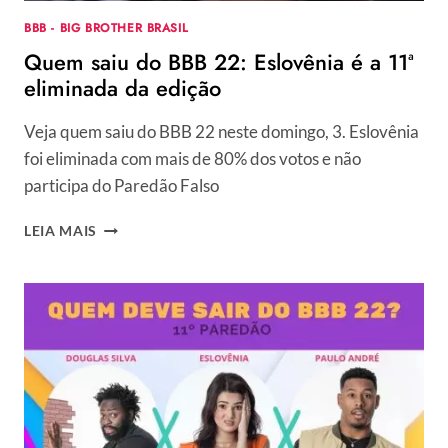
BBB - BIG BROTHER BRASIL
Quem saiu do BBB 22: Eslovênia é a 11ª
eliminada da edição
Veja quem saiu do BBB 22 neste domingo, 3. Eslovênia
foi eliminada com mais de 80% dos votos e não
participa do Paredão Falso
QUEM
LEIA MAIS
SAIU
DO
BBB
22:
ESLOVÊNIA
É
A
11ª
ELIMINADA
DA