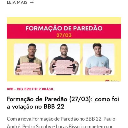
ENQUETE
LEIA MAIS
BBB
22
10º
PAREDÃO:
QUEM
FICA,
LUCAS
BISSOLI,
PAULO
ANDRÉ
OU
PEDRO
SCOOBY?
BBB - BIG BROTHER BRASIL
Formação de Paredão (27/03): como foi
a votação no BBB 22
Com a nova Formação de Paredão no BBB 22, Paulo
André, Pedro Scooby e Lucas Bissoli competem por