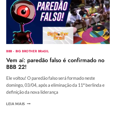
GSHOW:
DOUGLAS
SILVA,
ESLOVÊNIA
MARQUES
OU
PAULO
ANDRÉ,
QUEM
BBB - BIG BROTHER BRASIL
DEVE
Vem aí: paredão falso é confirmado no
SAIR?
BBB 22!
Ele voltou! O paredão falso será formado neste
domingo, 03/04, após a eliminação da 11ª berlinda e
definição da nova liderança
VEM
LEIA MAIS
AÍ:
PAREDÃO