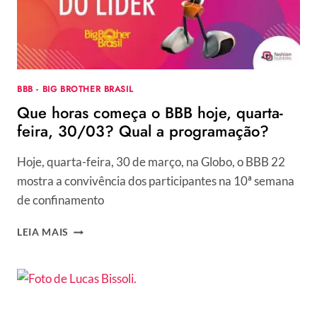
QUAL
A
PROGRAMAÇÃO?
BBB - BIG BROTHER BRASIL
Que horas começa o BBB hoje, quarta-
feira, 30/03? Qual a programação?
Hoje, quarta-feira, 30 de março, na Globo, o BBB 22
mostra a convivência dos participantes na 10ª semana
de confinamento
QUE
LEIA MAIS
HORAS
COMEÇA
O
BBB
HOJE,