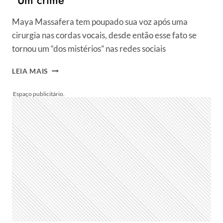
Maya Massafera tem poupado sua voz após uma
cirurgia nas cordas vocais, desde então esse fato se
tornou um “dos mistérios” nas redes sociais
MAYA
LEIA MAIS
MASSAFERA
TEM
VOZ
VENDIDA
NAS
REDES
APÓS
EXPOR
QUADRO
DE
DISFORIA:
“UM
CRIME”