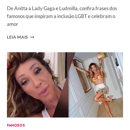
De Anitta a Lady Gaga e Ludmilla, confira frases dos
famosos que inspiram a inclusão LGBT e celebram o
amor
MÊS
LEIA MAIS
DO
ORGULHO
LGBT:
20
FRASES
DOS
FAMOSOS
QUE
APOIAM
A
CAUSA
PARA
COMPARTILHAR
FAMOSOS