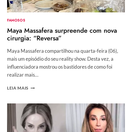
RICA
É
APAIXONADA
FAMOSOS
POR
Maya Massafera surpreende com nova
MAGREZA”
cirurgia: “Reversa”
Maya Massafera compartilhou na quarta-feira (06),
mais um episódio do seu reality show. Desta vez, a
influenciadora mostrou os bastidores de como foi
realizar mais…
MAYA
LEIA MAIS
MASSAFERA
SURPREENDE
COM
NOVA
CIRURGIA:
“REVERSA”