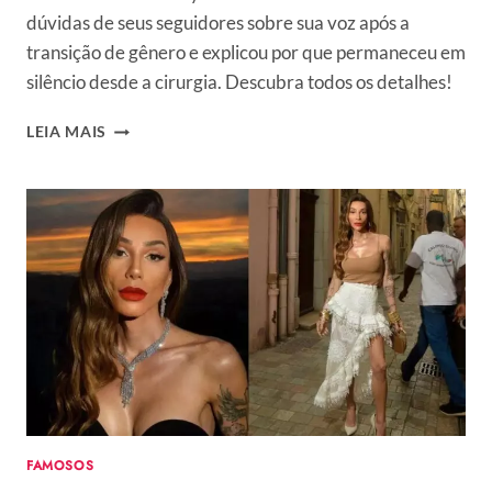
dúvidas de seus seguidores sobre sua voz após a
transição de gênero e explicou por que permaneceu em
silêncio desde a cirurgia. Descubra todos os detalhes!
POR
LEIA MAIS
QUE
MAYA
MASSAFERA
NÃO
FALA?
INFLUENCIADORA
EXPLICA
MOTIVO
DE
SILÊNCIO
NOS
VÍDEOS:
“ROUCA
E
FAMOSOS
FRACA”