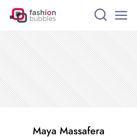
Pular
para
o
Conteúdo
Maya Massafera