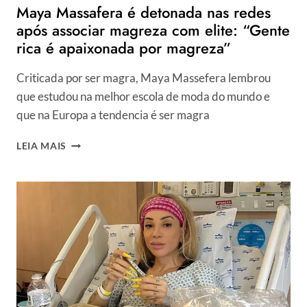
Maya Massafera é detonada nas redes
após associar magreza com elite: “Gente
rica é apaixonada por magreza”
Criticada por ser magra, Maya Massefera lembrou
que estudou na melhor escola de moda do mundo e
que na Europa a tendencia é ser magra
MAYA
LEIA MAIS
MASSAFERA
É
DETONADA
NAS
REDES
APÓS
ASSOCIAR
MAGREZA
COM
ELITE:
“GENTE