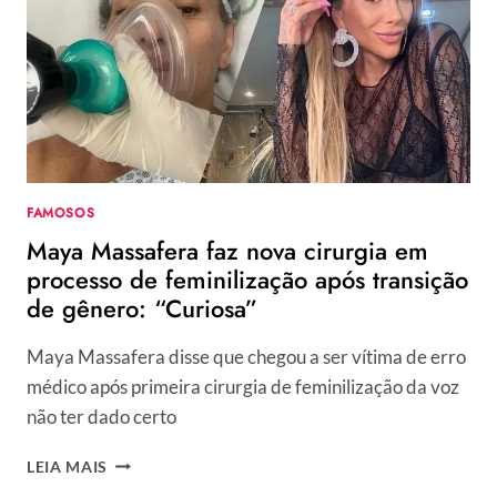
MENTIU
SOBRE
CIRURGIA
DE
VOZ
FAMOSOS
Maya Massafera faz nova cirurgia em
processo de feminilização após transição
de gênero: “Curiosa”
Maya Massafera disse que chegou a ser vítima de erro
médico após primeira cirurgia de feminilização da voz
não ter dado certo
MAYA
LEIA MAIS
MASSAFERA