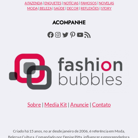
A FAZENDA
|
ENQUETES
|
NOTÍCIAS
|
FAMOSOS
|
NOVELAS
INFLUENCIADORA
MODA
|
BELEZA
|
SAÚDE
|
DECOR
|
REFLEXÕES
|
STORY
RELATA
CRISE
ACOMPANHE
QUE
A
Facebook
Instagram
Twitter
Pinterest
Youtube
Feed RSS
IMPEDIU
DE
IR
AO
FESTIVAL
DE
CANNES
Sobre
|
Media Kit
|
Anuncie
|
Contato
Criado há 15 anos, no ar desde janeiro de 2006, é referência em Moda,
Beleza e Cultura. Comandado por Denise Pitta, influencer e empreendedora,