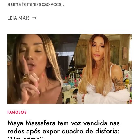
a uma feminização vocal.
O
LEIA MAIS
QUE
ACONTECEU
COM
A
VOZ
DA
MAYA
MASSAFERA?
APÓS
POLÊMICA,
INFLUENCIADORA
PASSARÁ
POR
NOVA
FAMOSOS
CIRURGIA
Maya Massafera tem voz vendida nas
redes após expor quadro de disforia:
“Um crime”