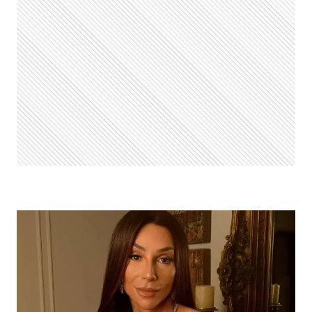
VOZ
REAL
APÓS
VIRAR
PIADA
EM
ANÚNCIO
DE
JOGUINHOS
ONLINE:
“CARA
A
TAPA”