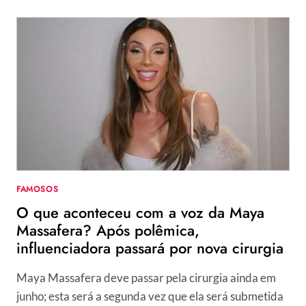
FAZ
NOVA
CIRURGIA
EM
PROCESSO
DE
FEMINILIZAÇÃO
APÓS
TRANSIÇÃO
DE
GÊNERO:
“CURIOSA”
FAMOSOS
O que aconteceu com a voz da Maya
Massafera? Após polêmica,
influenciadora passará por nova cirurgia
Maya Massafera deve passar pela cirurgia ainda em
junho; esta será a segunda vez que ela será submetida