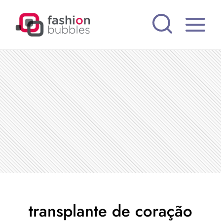
Pular
para
o
Conteúdo
transplante de coração