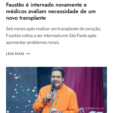
Faustão é internado novamente e
médicos avaliam necessidade de um
novo transplante
Seis meses após realizar um transplante de coração,
Faustão voltou a ser internado em São Paulo após
apresentar problemas renais
FAUSTÃO
LEIA MAIS
É
INTERNADO
NOVAMENTE
E
MÉDICOS
AVALIAM
NECESSIDADE
DE
UM
NOVO
TRANSPLANTE