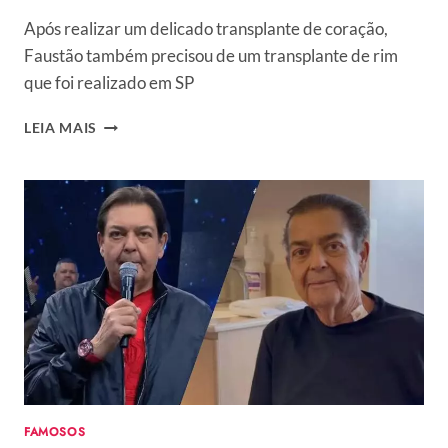
Após realizar um delicado transplante de coração,
Faustão também precisou de um transplante de rim
que foi realizado em SP
FAUSTÃO
LEIA MAIS
TEM
ESTADO
DE
SAÚDE
REVELADO
DEZ
DIAS
APÓS
SEGUNDO
TRANSPLANTE:
“ESTÁ
SEGUINDO”
FAMOSOS