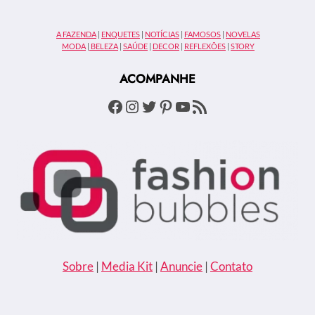
DE
SAÚDE
A FAZENDA
|
ENQUETES
|
NOTÍCIAS
|
FAMOSOS
|
NOVELAS
E
MODA
|
BELEZA
|
SAÚDE
|
DECOR
|
REFLEXÕES
|
STORY
COMO
ELE
ACOMPANHE
CONSEGUIU
O
Facebook
Instagram
Twitter
Pinterest
Youtube
Feed RSS
ÓRGÃO
Sobre
|
Media Kit
|
Anuncie
|
Contato