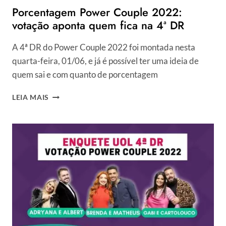
Porcentagem Power Couple 2022:
votação aponta quem fica na 4ª DR
A 4ª DR do Power Couple 2022 foi montada nesta
quarta-feira, 01/06, e já é possível ter uma ideia de
quem sai e com quanto de porcentagem
PORCENTAGEM
LEIA MAIS
POWER
COUPLE
2022:
VOTAÇÃO
APONTA
QUEM
FICA
NA
4ª
DR