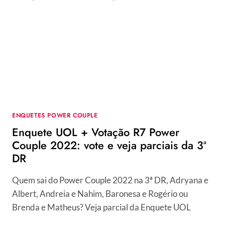
COUPLE
2022:
PARCIAL
APONTA
QUEM
FICA
NA
3ª
DR
ENQUETES POWER COUPLE
Enquete UOL + Votação R7 Power
Couple 2022: vote e veja parciais da 3ª
DR
Quem sai do Power Couple 2022 na 3ª DR, Adryana e
Albert, Andreia e Nahim, Baronesa e Rogério ou
Brenda e Matheus? Veja parcial da Enquete UOL