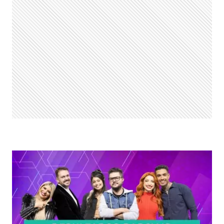
ENQUETE
ATUALIZADA
INDICA
ELIMINAÇÃO
NA
7ª
DR;
DISPUTA
ESTÁ
ACIRRADA