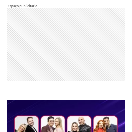
COUPLE
2022:
VOTAÇÃO
APONTA
QUEM
FICA
NA
3ª
DR