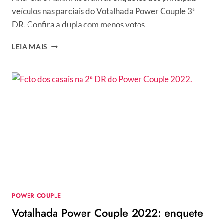
veículos nas parciais do Votalhada Power Couple 3ª
DR. Confira a dupla com menos votos
VOTALHADA
LEIA MAIS
POWER
COUPLE
2022:
ENQUETE
ATUALIZADA
APONTA
DISPUTA
ACIRRADA
PARA
VENCER
A
3ª
DR
POWER COUPLE
Votalhada Power Couple 2022: enquete