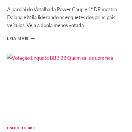
A parcial do Votalhada Power Couple 1ª DR mostra
Daiana e Mila liderando as enquetes dos principais
veículos. Veja a dupla menos votada
VOTALHADA
LEIA MAIS
POWER
COUPLE
2022:
ENQUETE
ATUALIZADA
MOSTRA
DISPUTA
ACIRRADA
NA
1ª
DR
ENQUETES BBB