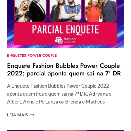
COUPLE
2022:
VOTE
E
VEJA
PARCIAIS
DA
7ª
DR
ENQUETES POWER COUPLE
Enquete Fashion Bubbles Power Couple
2022: parcial aponta quem sai na 7ª DR
A Enquete Fashion Bubbles Power Couple 2022
aponta quem fica e quem sai na 7ª DR, Adryana e
Albert, Anne e Pe Lanza ou Brenda e Matheus
ENQUETE
LEIA MAIS
FASHION
BUBBLES