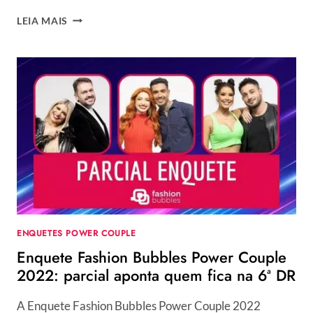
VOTALHADA
LEIA MAIS
POWER
COUPLE
2022
6º
DR:
ENQUETE
ATUALIZADA
INDICA
ELIMINAÇÃO
DE
CASAL
COM
ALTA
REJEIÇÃO
ENQUETES POWER COUPLE
Enquete Fashion Bubbles Power Couple
2022: parcial aponta quem fica na 6ª DR
A Enquete Fashion Bubbles Power Couple 2022