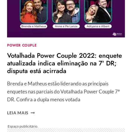
A
CARA
APÓS
ACUSAÇÕES
PESADAS
E
RUMO
POWER COUPLE
DO
Votalhada Power Couple 2022: enquete
PROCESSO
É
atualizada indica eliminação na 7ª DR;
DEFINIDO
disputa está acirrada
Brenda e Matheus estão liderando as principais
enquetes nas parciais do Votalhada Power Couple 7ª
DR. Confira a dupla menos votada
VOTALHADA
LEIA MAIS
POWER
COUPLE
2022: