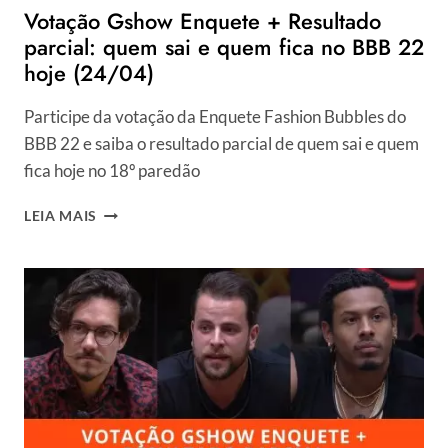
Votação Gshow Enquete + Resultado
parcial: quem sai e quem fica no BBB 22
hoje (24/04)
Participe da votação da Enquete Fashion Bubbles do
BBB 22 e saiba o resultado parcial de quem sai e quem
fica hoje no 18º paredão
VOTAÇÃO
LEIA MAIS
GSHOW
ENQUETE
+
RESULTADO
PARCIAL:
QUEM
SAI
E
QUEM
FICA
NO