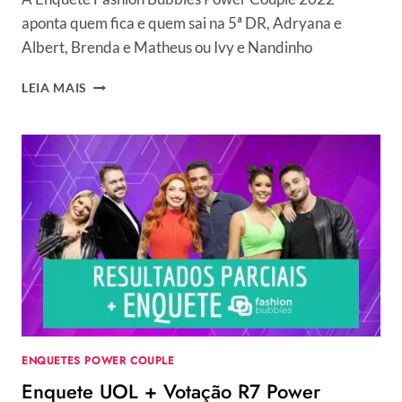
aponta quem fica e quem sai na 5ª DR, Adryana e
Albert, Brenda e Matheus ou Ivy e Nandinho
ENQUETE
LEIA MAIS
FASHION
BUBBLES
POWER
COUPLE
2022:
PARCIAL
APONTA
QUEM
FICA
NA
5ª
DR
ENQUETES POWER COUPLE
Enquete UOL + Votação R7 Power