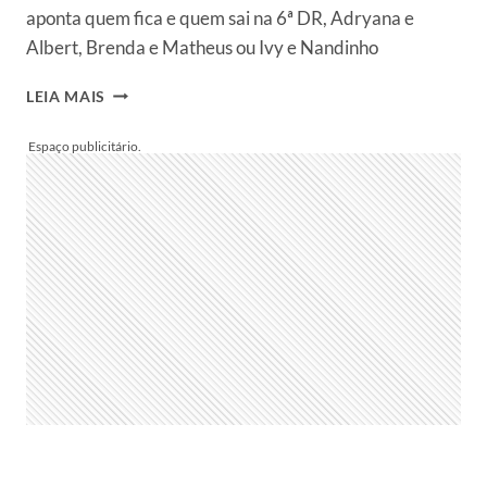
aponta quem fica e quem sai na 6ª DR, Adryana e
Albert, Brenda e Matheus ou Ivy e Nandinho
ENQUETE
LEIA MAIS
FASHION
BUBBLES
POWER
COUPLE
2022:
PARCIAL
APONTA
QUEM
FICA
NA
6ª
DR