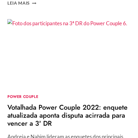
ENQUETE
LEIA MAIS
UOL
+
VOTAÇÃO
R7
POWER
COUPLE
2022:
VOTE
E
VEJA
PARCIAIS
DA
3ª
DR
POWER COUPLE
Votalhada Power Couple 2022: enquete
atualizada aponta disputa acirrada para
vencer a 3ª DR
Andreia e Nahim lideram as enquetes dos principais