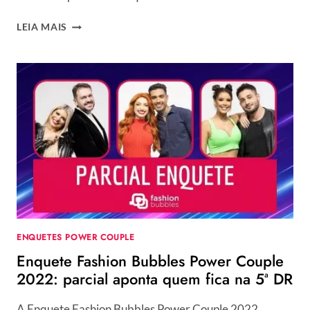
ENQUETE
LEIA MAIS
UOL
+
VOTAÇÃO
R7
POWER
COUPLE
2022:
VOTE
E
VEJA
PARCIAIS
DA
6ª
DR
ENQUETES POWER COUPLE
Enquete Fashion Bubbles Power Couple
2022: parcial aponta quem fica na 5ª DR
A Enquete Fashion Bubbles Power Couple 2022