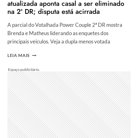
atualizada aponta casal a ser eliminado
na 2ª DR; disputa está acirrada
A parcial do Votalhada Power Couple 2ª DR mostra
Brenda e Matheus liderando as enquetes dos
principais veículos. Veja a dupla menos votada
VOTALHADA
LEIA MAIS
POWER
COUPLE
2022:
ENQUETE
ATUALIZADA
APONTA
CASAL
A
SER
ELIMINADO
NA
2ª
DR;