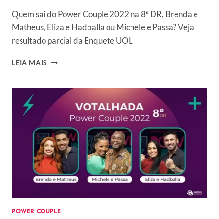
Quem sai do Power Couple 2022 na 8ª DR, Brenda e
Matheus, Eliza e Hadballa ou Michele e Passa? Veja
resultado parcial da Enquete UOL
ENQUETE
LEIA MAIS
UOL
+
VOTAÇÃO
R7
POWER
COUPLE
2022:
VOTE
E
VEJA
PARCIAIS
DA
8ª
DR
POWER COUPLE