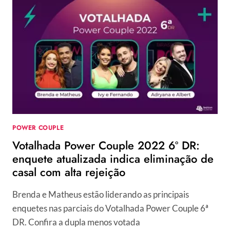
POWER
COUPLE
2022:
PARCIAL
APONTA
QUEM
SAI
NA
7ª
DR
POWER COUPLE
Votalhada Power Couple 2022 6º DR:
enquete atualizada indica eliminação de
casal com alta rejeição
Brenda e Matheus estão liderando as principais
enquetes nas parciais do Votalhada Power Couple 6ª
DR. Confira a dupla menos votada