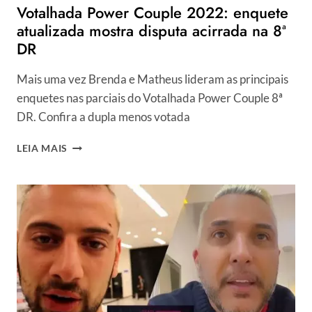
Votalhada Power Couple 2022: enquete
atualizada mostra disputa acirrada na 8ª
DR
Mais uma vez Brenda e Matheus lideram as principais
enquetes nas parciais do Votalhada Power Couple 8ª
DR. Confira a dupla menos votada
VOTALHADA
LEIA MAIS
POWER
COUPLE
2022:
ENQUETE
ATUALIZADA
MOSTRA
DISPUTA
ACIRRADA
NA
8ª
DR