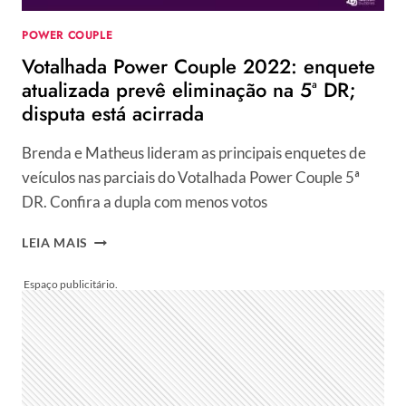
5ª
DR
POWER COUPLE
Votalhada Power Couple 2022: enquete
atualizada prevê eliminação na 5ª DR;
disputa está acirrada
Brenda e Matheus lideram as principais enquetes de
veículos nas parciais do Votalhada Power Couple 5ª
DR. Confira a dupla com menos votos
VOTALHADA
LEIA MAIS
POWER
COUPLE
2022:
ENQUETE
ATUALIZADA
PREVÊ
ELIMINAÇÃO
NA