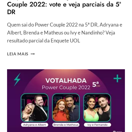
Couple 2022: vote e veja parciais da 5ª
DR
Quem sai do Power Couple 2022 na 5ª DR, Adryana e
Albert, Brenda e Matheus ou Ivy e Nandinho? Veja
resultado parcial da Enquete UOL
ENQUETE
LEIA MAIS
UOL
+
VOTAÇÃO
R7
POWER
COUPLE
2022:
VOTE
E
VEJA
PARCIAIS
DA