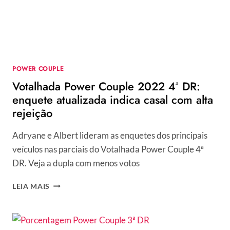
UOL
INDICA
CASAL
ELIMINADO
NA
4ª
POWER COUPLE
DR
Votalhada Power Couple 2022 4ª DR:
enquete atualizada indica casal com alta
rejeição
Adryane e Albert lideram as enquetes dos principais
veículos nas parciais do Votalhada Power Couple 4ª
DR. Veja a dupla com menos votos
VOTALHADA
LEIA MAIS
POWER
COUPLE
2022
4ª