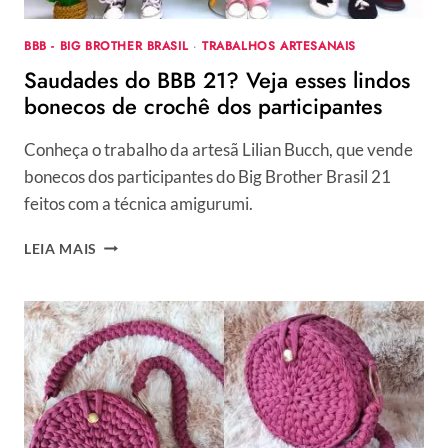
BBB - BIG BROTHER BRASIL
·
TRABALHOS ARTESANAIS
Saudades do BBB 21? Veja esses lindos
bonecos de crochê dos participantes
Conheça o trabalho da artesã Lilian Bucch, que vende
bonecos dos participantes do Big Brother Brasil 21
feitos com a técnica amigurumi.
SAUDADES
LEIA MAIS
DO
BBB
21?
VEJA
ESSES
LINDOS
BONECOS
DE
CROCHÊ