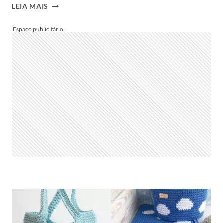
CROCHÊ
LEIA MAIS
DE
ONCINHA:
COMO
FAZER,
COM
GRÁFICOS
E
PASSO
A
PASSO
PARA
BOLSA
E
FAIXA
DE
CABELO