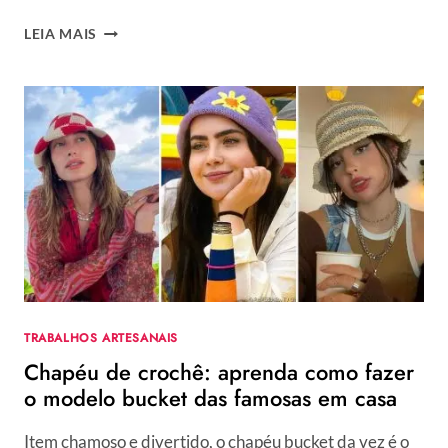
PLANTAS
LEIA MAIS
DE
CROCHÊ
COM
GRÁFICOS
E
PASSO
A
PASSO:
VEJA
56
INSPIRAÇÕES
TRABALHOS ARTESANAIS
Chapéu de crochê: aprenda como fazer
o modelo bucket das famosas em casa
Item chamoso e divertido, o chapéu bucket da vez é o