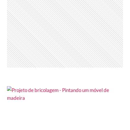
REVIVE
O
CANELADO
DO
FILME
PRETTY
WOMAN