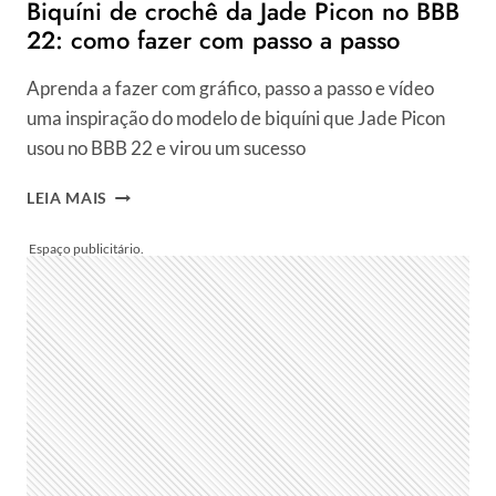
Biquíni de crochê da Jade Picon no BBB
22: como fazer com passo a passo
Aprenda a fazer com gráfico, passo a passo e vídeo
uma inspiração do modelo de biquíni que Jade Picon
usou no BBB 22 e virou um sucesso
BIQUÍNI
LEIA MAIS
DE
CROCHÊ
DA
JADE
PICON
NO
BBB
22:
COMO
FAZER
COM
PASSO
A