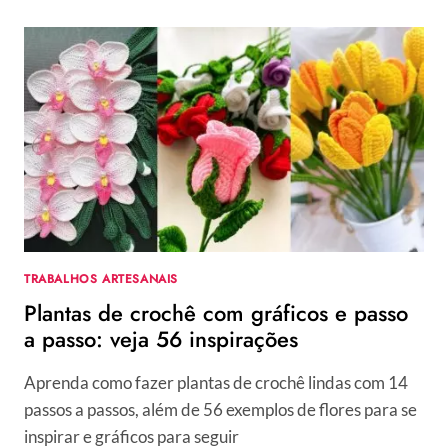
SAÍDA
DE
PRAIA
DE
CROCHÊ
SIMPLES?
PASSO
A
PASSO
COMPLETO
TRABALHOS ARTESANAIS
Plantas de crochê com gráficos e passo
a passo: veja 56 inspirações
Aprenda como fazer plantas de crochê lindas com 14
passos a passos, além de 56 exemplos de flores para se
inspirar e gráficos para seguir