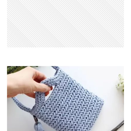
FAÇA
VOCÊ
MESMO
COM
PASSO
A
PASSO