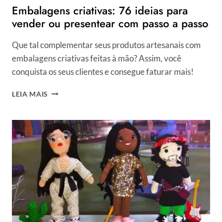
Embalagens criativas: 76 ideias para
vender ou presentear com passo a passo
Que tal complementar seus produtos artesanais com
embalagens criativas feitas à mão? Assim, você
conquista os seus clientes e consegue faturar mais!
EMBALAGENS
LEIA MAIS
CRIATIVAS:
76
IDEIAS
PARA
VENDER
OU
PRESENTEAR
COM
PASSO
A
PASSO