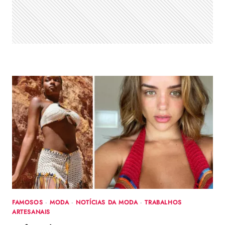
VEJA
COMO
FAZER
COM
60
FOTOS
FAMOSOS
·
MODA
·
NOTÍCIAS DA MODA
·
TRABALHOS
ARTESANAIS