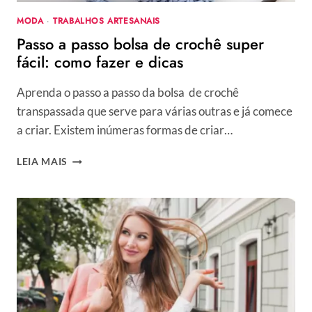
MODA
·
TRABALHOS ARTESANAIS
Passo a passo bolsa de crochê super
fácil: como fazer e dicas
Aprenda o passo a passo da bolsa de crochê
transpassada que serve para várias outras e já comece
a criar. Existem inúmeras formas de criar…
PASSO
LEIA MAIS
A
PASSO
BOLSA
DE
CROCHÊ
SUPER
FÁCIL:
COMO
FAZER
E