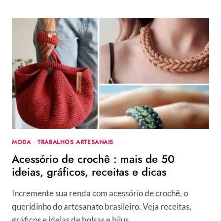
CROCHÊ:
COMO
FAZER,
COM
GRÁFICO
E
PASSO
A
PASSO
PARA
ACESSÓRIOS.
MODA
·
TRABALHOS ARTESANAIS
Acessório de crochê : mais de 50
ideias, gráficos, receitas e dicas
Incremente sua renda com acessório de crochê, o
queridinho do artesanato brasileiro. Veja receitas,
gráficos e ideias de bolsas e bijus.