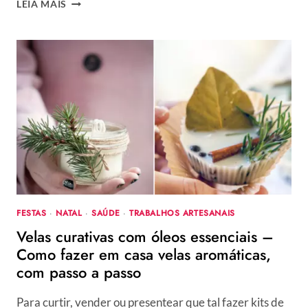
SUSTENTABILIDADE
LEIA MAIS
BRASILEIRA
NA
MODA:
UM
CAMINHO
PARA
A
IDENTIDADE
DA
MODA
NACIONAL?
FESTAS
·
NATAL
·
SAÚDE
·
TRABALHOS ARTESANAIS
Velas curativas com óleos essenciais –
Como fazer em casa velas aromáticas,
com passo a passo
Para curtir, vender ou presentear que tal fazer kits de