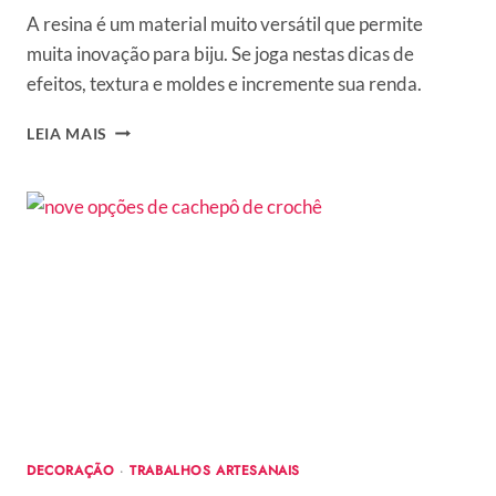
A resina é um material muito versátil que permite
muita inovação para biju. Se joga nestas dicas de
efeitos, textura e moldes e incremente sua renda.
BIJU
LEIA MAIS
DE
RESINA:
PASSO
A
PASSO
E
MUITAS
DICAS
PARA
CRIAR
ACESSÓRIOS
DECORAÇÃO
·
TRABALHOS ARTESANAIS