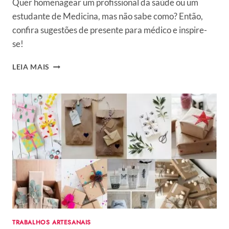
Quer homenagear um profissional da saúde ou um
estudante de Medicina, mas não sabe como? Então,
confira sugestões de presente para médico e inspire-
se!
PRESENTE
LEIA MAIS
PARA
MÉDICO:
35
IDEIAS
DE
LEMBRANCINHAS
PARA
AGRADECER
TRABALHOS ARTESANAIS