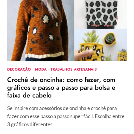
TENDÊNCIAS,
GRÁFICOS
E
PASSO
A
PASSO
PARA
FAZER
EM
CASA
DECORAÇÃO
·
MODA
·
TRABALHOS ARTESANAIS
Crochê de oncinha: como fazer, com
gráficos e passo a passo para bolsa e
faixa de cabelo
Se inspire com acessórios de oncinha e crochê para
fazer com esse passo a passo super fácil. Escolha entre
3 gráficos diferentes.