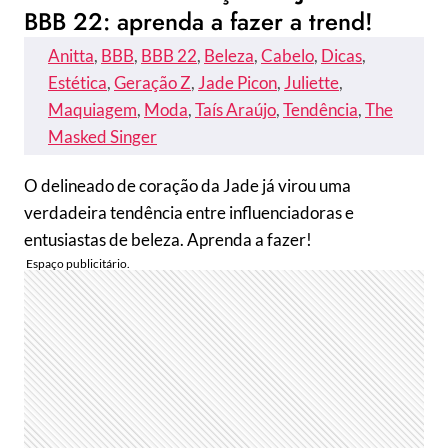
BBB 22: aprenda a fazer a trend!
Anitta
, 
BBB
, 
BBB 22
, 
Beleza
, 
Cabelo
, 
Dicas
, 
Estética
, 
Geração Z
, 
Jade Picon
, 
Juliette
, 
Maquiagem
, 
Moda
, 
Taís Araújo
, 
Tendência
, 
The
Masked Singer
O delineado de coração da Jade já virou uma
verdadeira tendência entre influenciadoras e
entusiastas de beleza. Aprenda a fazer!