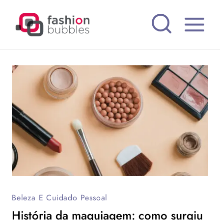
Pular
para
o
Conteúdo
Beleza E Cuidado Pessoal
História da maquiagem: como surgiu