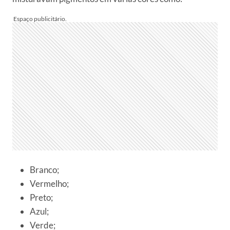
Branco;
Vermelho;
Preto;
Azul;
Verde;