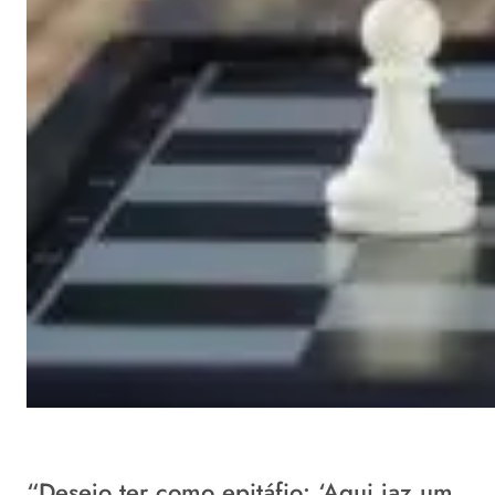
“Desejo ter como epitáfio: ‘Aqui jaz um