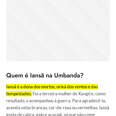
Quem é Iansã na Umbanda?
Iansã é a dona dos mortos, orixá dos ventos e das
tempestades.
Foi a terceira mulher de Xangô e, como
resultado, o acompanhou à guerra. Para agradecê-la,
acenda velas brancas, cor-de-rosa ou vermelhas. Iansã
gosta de cabra, galo e acarajé, só que não come