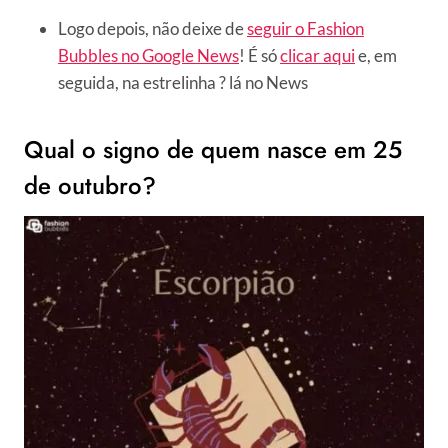
Logo depois, não deixe de
seguir o Fashion
Bubbles no Google News
! É só
clicar aqui
e, em
seguida, na estrelinha ? lá no News
Qual o signo de quem nasce em 25
de outubro?