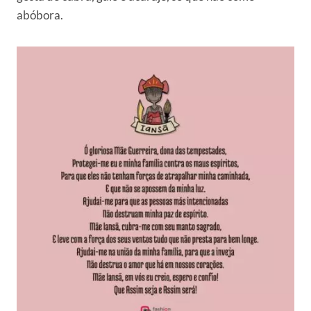
abóbora.