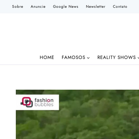
Pular
Sobre
Anuncie
Google News
Newsletter
Contato
para
o
Conteúdo
HOME
FAMOSOS
REALITY SHOWS