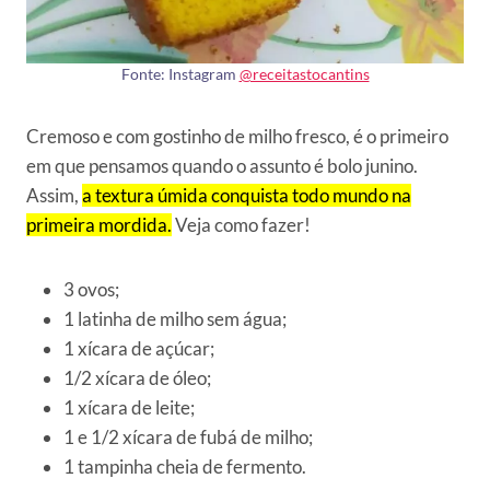
Fonte: Instagram
@receitastocantins
Cremoso e com gostinho de milho fresco, é o primeiro
em que pensamos quando o assunto é bolo junino.
Assim,
a textura úmida conquista todo mundo na
primeira mordida.
Veja como fazer!
3 ovos;
1 latinha de milho sem água;
1 xícara de açúcar;
1/2 xícara de óleo;
1 xícara de leite;
1 e 1/2 xícara de fubá de milho;
1 tampinha cheia de fermento.