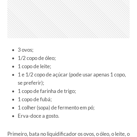
3 ovos;
1/2 copo de óleo;
1 copo de leite;
1 e 1/2 copo de açúcar (pode usar apenas 1 copo,
se preferir);
1 copo de farinha de trigo;
1 copo de fubá;
1 colher (sopa) de fermento em pó;
Erva-doce a gosto.
Primeiro, bata no liquidificador os ovos, o óleo, o leite, o