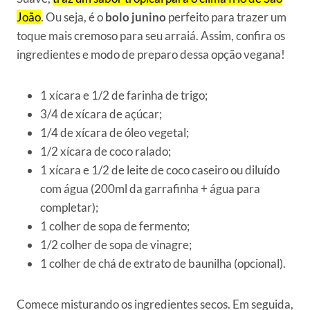
João
. Ou seja, é o
bolo junino
perfeito para trazer um
toque mais cremoso para seu arraiá. Assim, confira os
ingredientes e modo de preparo dessa opção vegana!
1 xícara e 1/2 de farinha de trigo;
3/4 de xícara de açúcar;
1/4 de xícara de óleo vegetal;
1/2 xícara de coco ralado;
1 xícara e 1/2 de leite de coco caseiro ou diluído
com água (200ml da garrafinha + água para
completar);
1 colher de sopa de fermento;
1/2 colher de sopa de vinagre;
1 colher de chá de extrato de baunilha (opcional).
Comece misturando os ingredientes secos. Em seguida,