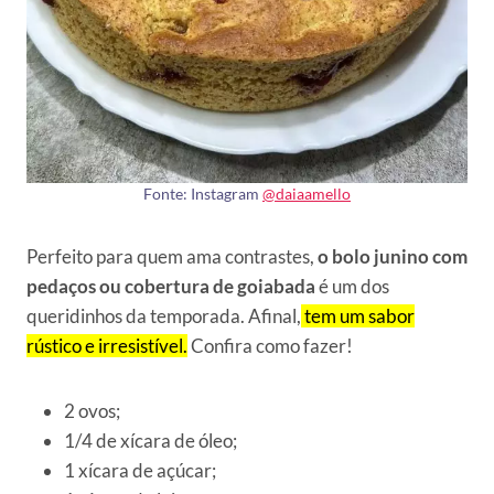
Fonte: Instagram
@daiaamello
Perfeito para quem ama contrastes,
o bolo junino com
pedaços ou cobertura de goiabada
é um dos
queridinhos da temporada. Afinal,
tem um sabor
rústico e irresistível.
Confira como fazer!
2 ovos;
1/4 de xícara de óleo;
1 xícara de açúcar;