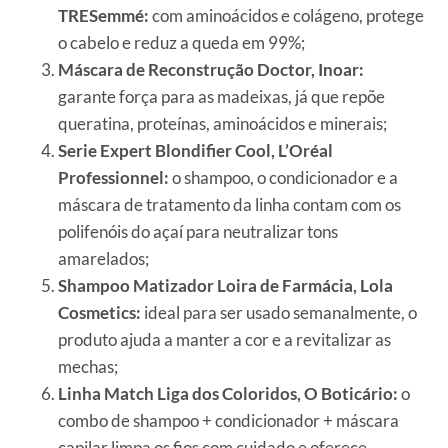
TRESemmé:
com aminoácidos e colágeno, protege
o cabelo e reduz a queda em 99%;
Máscara de Reconstrução Doctor, Inoar:
garante força para as madeixas, já que repõe
queratina, proteínas, aminoácidos e minerais;
Serie Expert Blondifier Cool, L’Oréal
Professionnel:
o shampoo, o condicionador e a
máscara de tratamento da linha contam com os
polifenóis do açaí para neutralizar tons
amarelados;
Shampoo Matizador Loira de Farmácia, Lola
Cosmetics:
ideal para ser usado semanalmente, o
produto ajuda a manter a cor e a revitalizar as
mechas;
Linha Match Liga dos Coloridos, O Boticário:
o
combo de shampoo + condicionador + máscara
capilar limpa os fios com cuidado e oferece