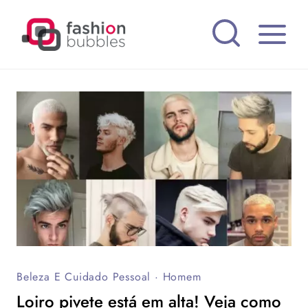
Pular
para
o
Conteúdo
Beleza E Cuidado Pessoal
·
Homem
Loiro pivete está em alta! Veja como