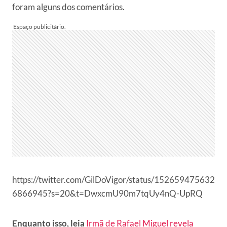
foram alguns dos comentários.
https://twitter.com/GilDoVigor/status/152659475632
6866945?s=20&t=DwxcmU90m7tqUy4nQ-UpRQ
Enquanto isso, leia
Irmã de Rafael Miguel revela