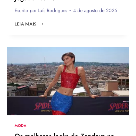
Escrito por
Laís Rodrigues
4 de agosto de 2026
ROSÉ
LEIA MAIS
DO
BLACK
PINK
ESTRELA
NOVA
CAMPANHA
DA
LEVI’S
AO
LADO
DE
JOGADOR
DA
NBA
MODA