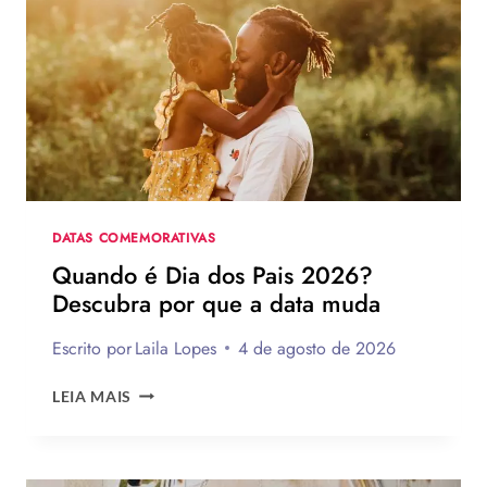
MAIS
DE
75
IDEIAS
PARA
TE
INSPIRAR
A
MONTAR
A
SUA
DATAS COMEMORATIVAS
PARA
Quando é Dia dos Pais 2026?
PRESENTEAR
Descubra por que a data muda
OU
VENDER!
Escrito por
Laila Lopes
4 de agosto de 2026
QUANDO
LEIA MAIS
É
DIA
DOS
PAIS