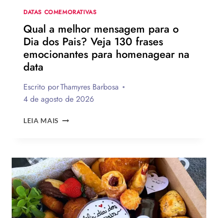
DATAS COMEMORATIVAS
Qual a melhor mensagem para o
Dia dos Pais? Veja 130 frases
emocionantes para homenagear na
data
Escrito por
Thamyres Barbosa
4 de agosto de 2026
QUAL
LEIA MAIS
A
MELHOR
MENSAGEM
PARA
O
DIA
DOS
PAIS?
VEJA