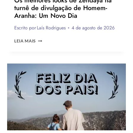
Os melhores looks de Zendaya na
turnê de divulgação de Homem-
Aranha: Um Novo Dia
Escrito por
Laís Rodrigues
4 de agosto de 2026
OS
LEIA MAIS
MELHORES
LOOKS
DE
ZENDAYA
NA
TURNÊ
DE
DIVULGAÇÃO
DE
HOMEM-
ARANHA:
UM
NOVO
DIA