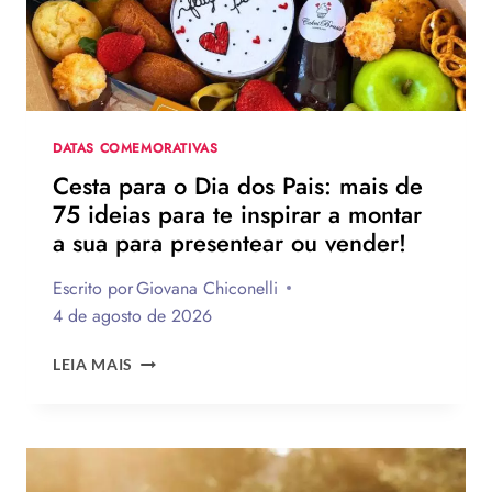
130
FRASES
EMOCIONANTES
PARA
HOMENAGEAR
NA
DATA
DATAS COMEMORATIVAS
Cesta para o Dia dos Pais: mais de
75 ideias para te inspirar a montar
a sua para presentear ou vender!
Escrito por
Giovana Chiconelli
4 de agosto de 2026
CESTA
LEIA MAIS
PARA
O
DIA
DOS
PAIS: