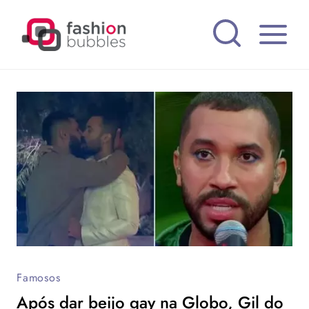
Pular
para
o
Conteúdo
Famosos
Após dar beijo gay na Globo, Gil do