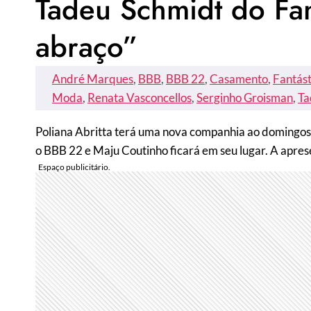
Tadeu Schmidt do Fant
abraço”
André Marques
, 
BBB
, 
BBB 22
, 
Casamento
, 
Fantást
Moda
, 
Renata Vasconcellos
, 
Serginho Groisman
, 
Ta
Poliana Abritta terá uma nova companhia ao domingos n
o BBB 22 e Maju Coutinho ficará em seu lugar. A apre