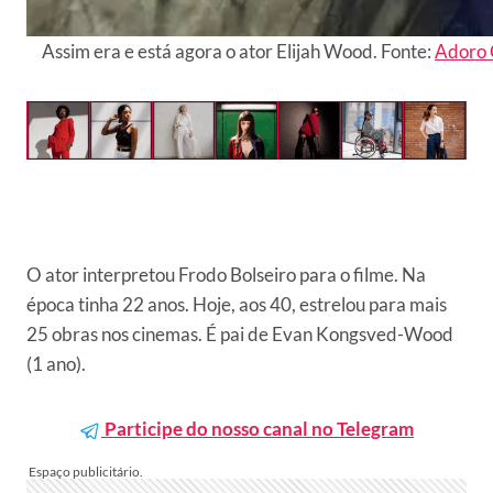
Assim era e está agora o ator Elijah Wood. Fonte:
Adoro
O ator interpretou Frodo Bolseiro para o filme. Na
época tinha 22 anos. Hoje, aos 40, estrelou para mais
25 obras nos cinemas. É pai de Evan Kongsved-Wood
(1 ano).
Participe do nosso canal no Telegram