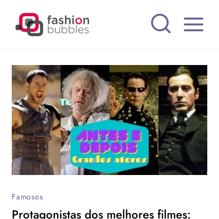
Pular
para
o
Conteúdo
Famosos
Protagonistas dos melhores filmes: