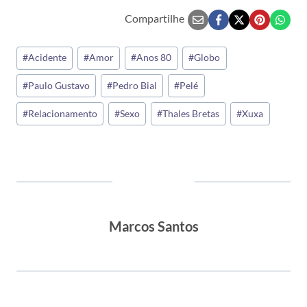
Compartilhe
Tags
#
Acidente
#
Amor
#
Anos 80
#
Globo
do
#
Paulo Gustavo
#
Pedro Bial
#
Pelé
Post:
#
Relacionamento
#
Sexo
#
Thales Bretas
#
Xuxa
Marcos Santos