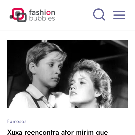
Pular
para
o
Conteúdo
Famosos
Xuxa reencontra ator mirim que