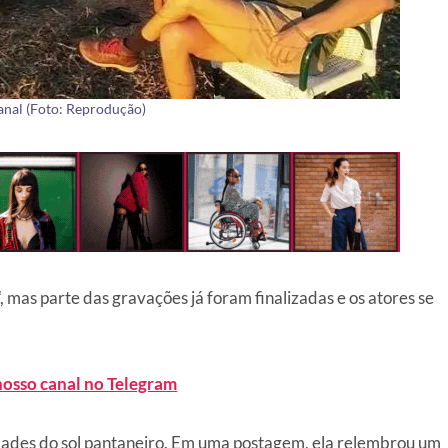
anal (Foto: Reprodução)
“, mas parte das gravações já foram finalizadas e os atores se
nosso canal no Telegram
udades do sol pantaneiro. Em uma postagem, ela relembrou um