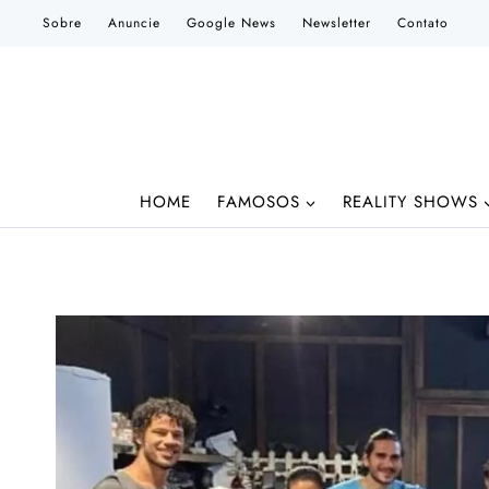
Pular
Sobre
Anuncie
Google News
Newsletter
Contato
para
o
Conteúdo
HOME
FAMOSOS
REALITY SHOWS