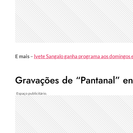
E mais
–
Ivete Sangalo ganha programa aos domingos e 
Gravações de “Pantanal” e