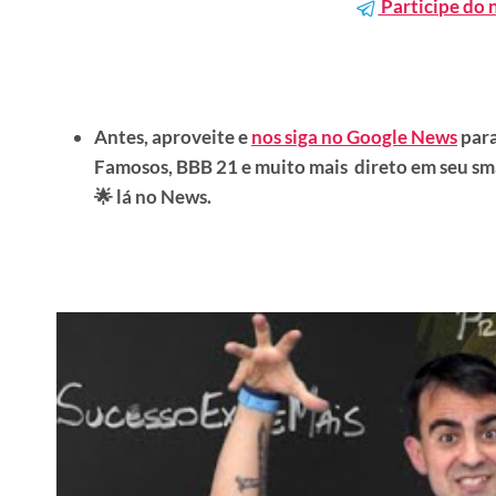
Participe do 
Antes, aproveite e
nos siga no Google News
para
Famosos, BBB 21 e muito mais direto em seu sm
🌟 lá no News.