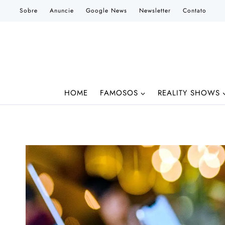
Pular
Sobre
Anuncie
Google News
Newsletter
Contato
para
o
Conteúdo
HOME
FAMOSOS
REALITY SHOWS