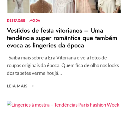
DA
VEZ
–
DESTAQUE
·
MODA
DIRETO
Vestidos de festa vitorianos – Uma
DAS
PASSARELAS
tendência super romântica que também
evoca as lingeries da época
Saiba mais sobre a Era Vitoriana e veja fotos de
roupas originais da época. Quem fica de olho nos looks
dos tapetes vermelhos já…
VESTIDOS
LEIA MAIS
DE
FESTA
VITORIANOS
–
UMA
TENDÊNCIA
SUPER