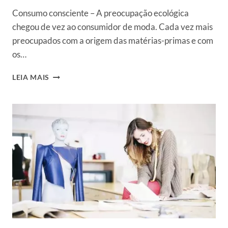
Consumo consciente – A preocupação ecológica
chegou de vez ao consumidor de moda. Cada vez mais
preocupados com a origem das matérias-primas e com
os…
CONSUMO
LEIA MAIS
CONSCIENTE:
A
MODA
SUSTENTÁVEL
E
SOLUÇÕES
NO
MERCADO
DE
LUXO