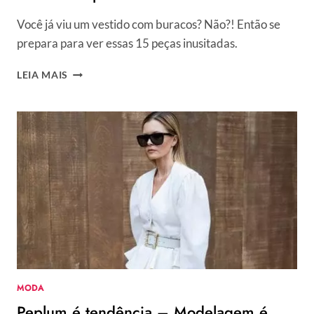
Você já viu um vestido com buracos? Não?! Então se
prepara para ver essas 15 peças inusitadas.
MISTÉRIO
LEIA MAIS
NA
PASSARELA
–
15
VEZES
EM
QUE
A
MODA
SURPREENDEU
MODA
Peplum é tendência – Modelagem é