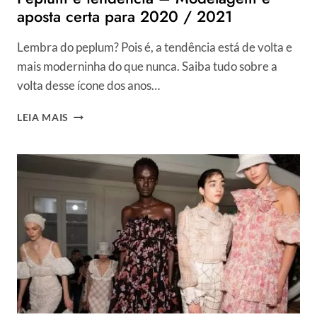
aposta certa para 2020 / 2021
Lembra do peplum? Pois é, a tendência está de volta e
mais moderninha do que nunca. Saiba tudo sobre a
volta desse ícone dos anos…
PEPLUM
LEIA MAIS
É
TENDÊNCIA
–
MODELAGEM
É
APOSTA
CERTA
PARA
2020
/
2021