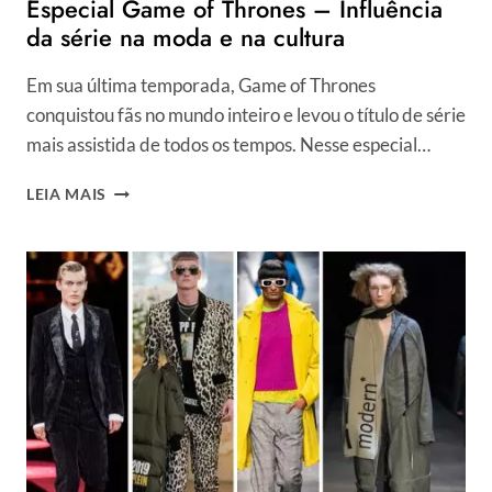
Especial Game of Thrones – Influência
da série na moda e na cultura
Em sua última temporada, Game of Thrones
conquistou fãs no mundo inteiro e levou o título de série
mais assistida de todos os tempos. Nesse especial…
ESPECIAL
LEIA MAIS
GAME
OF
THRONES
–
INFLUÊNCIA
DA
SÉRIE
NA
MODA
E
NA
CULTURA