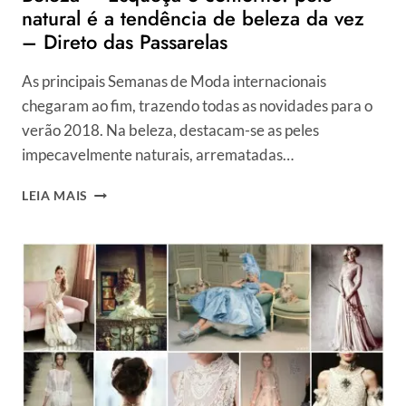
natural é a tendência de beleza da vez
– Direto das Passarelas
As principais Semanas de Moda internacionais
chegaram ao fim, trazendo todas as novidades para o
verão 2018. Na beleza, destacam-se as peles
impecavelmente naturais, arrematadas…
BELEZA
LEIA MAIS
–
ESQUEÇA
O
CONTORNO:
PELE
NATURAL
É
A
TENDÊNCIA
DE
BELEZA