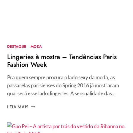
ROMÂNTICA
QUE
TAMBÉM
EVOCA
AS
LINGERIES
DA
DESTAQUE
·
MODA
ÉPOCA
Lingeries à mostra – Tendências Paris
Fashion Week
Pra quem sempre procura o lado sexy da moda, as
passarelas parisienses do Spring 2016 já mostraram
qual será esse lado: lingeries. A sensualidade das…
LINGERIES
LEIA MAIS
À
MOSTRA
–
TENDÊNCIAS