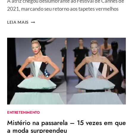
A atriz chegou deslumbrante ao Festival de Cannes de
2021, marcando seu retorno aos tapetes vermelhos
SALMA
LEIA MAIS
HAYEK
DESLUMBROU
EM
CANNES
COM
UM
VESTIDO
GUCCI
ENTRETENIMENTO
Mistério na passarela – 15 vezes em que
a moda surpreendeu