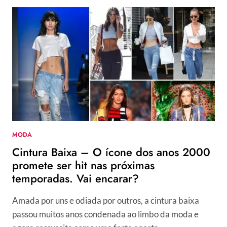
VERÃO
2018/2019
–
TENDÊNCIAS
EM
CABELO
E
MAQUIAGEM
QUE
BOMBARAM
NA
TEMPORADA
MODA
INTERNACIONAL
Cintura Baixa – O ícone dos anos 2000
promete ser hit nas próximas
temporadas. Vai encarar?
Amada por uns e odiada por outros, a cintura baixa
passou muitos anos condenada ao limbo da moda e