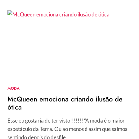
–
CONFIRA
OS
VESTIDOS
DE
FESTA
QUE
BRILHARAM
NO
TAPETE
VERMELHO
MODA
McQueen emociona criando ilusão de
ótica
Esse eu gostaria de ter visto!!!!!!! “A moda é o maior
espetáculo da Terra. Ou ao menos é assim que saímos
sentindo depois do desfile…