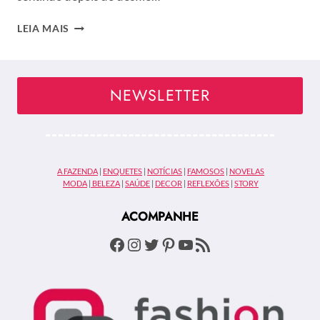
MCQUEEN
LEIA MAIS
EMOCIONA
CRIANDO
ILUSÃO
DE
NEWSLETTER
ÓTICA
A FAZENDA
|
ENQUETES
|
NOTÍCIAS
|
FAMOSOS
|
NOVELAS
MODA
|
BELEZA
|
SAÚDE
|
DECOR
|
REFLEXÕES
|
STORY
ACOMPANHE
Facebook
Instagram
Twitter
Pinterest
Youtube
Feed RSS