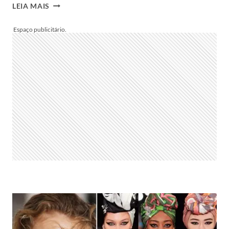
ALFAIATARIA
LEIA MAIS
E
A
NOVA
FEMINILIDADE
–
SILHUETA
FORTE
E
CHEIA
DE
ATITUDE
É
A
APOSTA
DOS
ESTILISTAS
PARA
CELEBRAR
AS
MULHERES