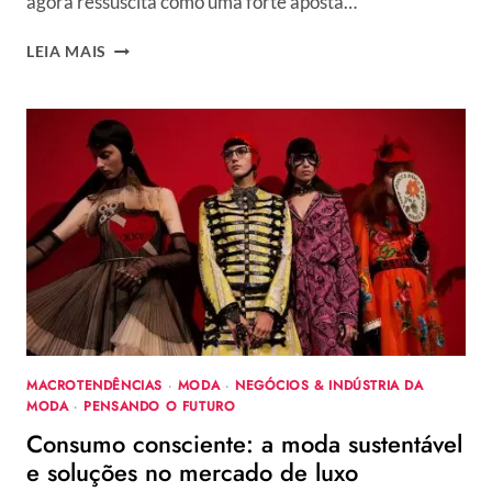
agora ressuscita como uma forte aposta…
CINTURA
LEIA MAIS
BAIXA
–
O
ÍCONE
DOS
ANOS
2000
PROMETE
SER
HIT
NAS
PRÓXIMAS
TEMPORADAS.
VAI
MACROTENDÊNCIAS
·
MODA
·
NEGÓCIOS & INDÚSTRIA DA
ENCARAR?
MODA
·
PENSANDO O FUTURO
Consumo consciente: a moda sustentável
e soluções no mercado de luxo