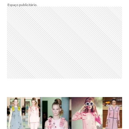
–
A
ARTISTA
POR
TRÁS
DO
VESTIDO
DA
RIHANNA
NO
MET
GALA
2015