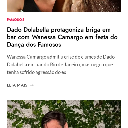
E
ARTISTAS
VÃO
FAMOSOS
PARA
Dado Dolabella protagoniza briga em
REPESCAGEM
bar com Wanessa Camargo em festa do
Dança dos Famosos
Wanessa Camargo admitiu crise de ciúmes de Dado
Dolabella em bar do Rio de Janeiro, mas negou que
tenha sofrido agressão do ex
DADO
LEIA MAIS
DOLABELLA
PROTAGONIZA
BRIGA
EM
BAR
COM
WANESSA