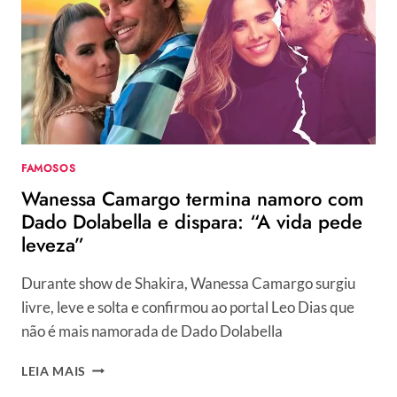
CHEGARAM
AO
ALTAR,
COMO
O
DE
VITÓRIA
STRADA
E
FAMOSOS
MARCELLA
Wanessa Camargo termina namoro com
RICA
Dado Dolabella e dispara: “A vida pede
leveza”
Durante show de Shakira, Wanessa Camargo surgiu
livre, leve e solta e confirmou ao portal Leo Dias que
não é mais namorada de Dado Dolabella
WANESSA
LEIA MAIS
CAMARGO