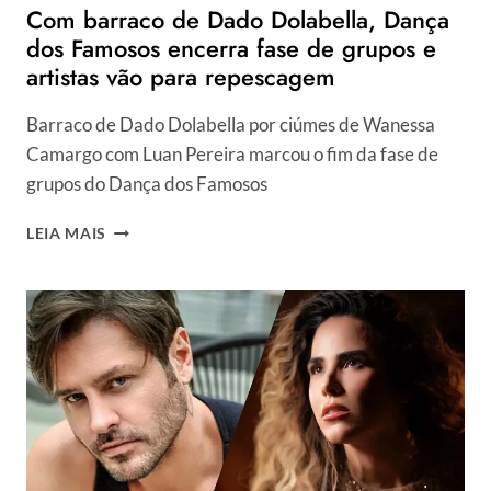
Com barraco de Dado Dolabella, Dança
dos Famosos encerra fase de grupos e
artistas vão para repescagem
Barraco de Dado Dolabella por ciúmes de Wanessa
Camargo com Luan Pereira marcou o fim da fase de
grupos do Dança dos Famosos
COM
LEIA MAIS
BARRACO
DE
DADO
DOLABELLA,
DANÇA
DOS
FAMOSOS
ENCERRA
FASE
DE
GRUPOS