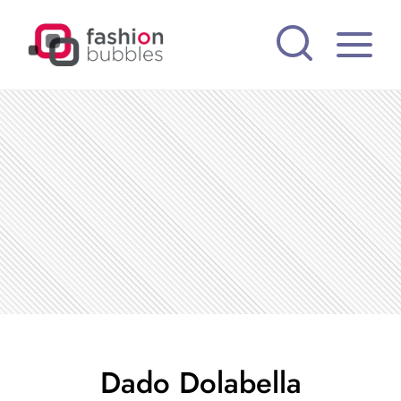
Pular
para
o
Conteúdo
Dado Dolabella