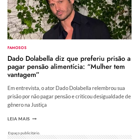
CAMARGO
EM
FESTA
DO
DANÇA
DOS
FAMOSOS
FAMOSOS
Dado Dolabella diz que preferiu prisão a
pagar pensão alimentícia: “Mulher tem
vantagem”
Em entrevista, o ator Dado Dolabella relembrou sua
prisão por não pagar pensão e criticou desigualdade de
gênero na Justiça
DADO
LEIA MAIS
DOLABELLA
DIZ
QUE