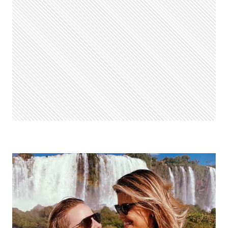
PREFERIU
PRISÃO
A
PAGAR
PENSÃO
ALIMENTÍCIA:
“MULHER
TEM
VANTAGEM”