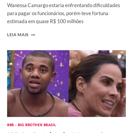
Wanessa Camargo estaria enfrentando dificuldades
para pagar os funcionários, porém teve fortuna
estimada em quase R$ 100 milhões
WANESSA
LEIA MAIS
CAMARGO
PERDEU
TUDO?
DADO
DOLABELLA
REVELA
QUE
ELA
PEGOU
EMPRÉSTIMO
ANTES
DO
BBB
24
BBB - BIG BROTHER BRASIL