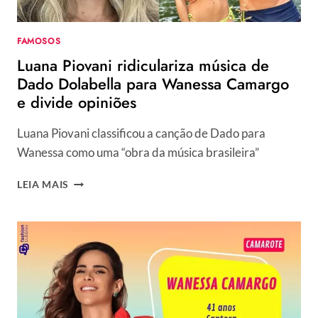
QUE
VIRA
PIADA
FAMOSOS
NA
Luana Piovani ridiculariza música de
INTERNET
Dado Dolabella para Wanessa Camargo
e divide opiniões
Luana Piovani classificou a canção de Dado para
Wanessa como uma “obra da música brasileira”
LUANA
LEIA MAIS
PIOVANI
RIDICULARIZA
MÚSICA
DE
DADO
DOLABELLA
PARA
WANESSA
CAMARGO