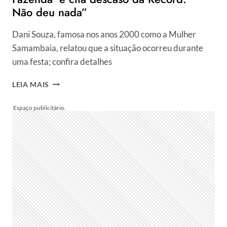
Não deu nada”
Dani Souza, famosa nos anos 2000 como a Mulher
Samambaia, relatou que a situação ocorreu durante
uma festa; confira detalhes
DANI
LEIA MAIS
SOUZA,
EX-
PANICAT
REVELA
TER
SIDO
AGREDIDA
POR
DADO
DOLABELLA
EM
‘A
FAZENDA’