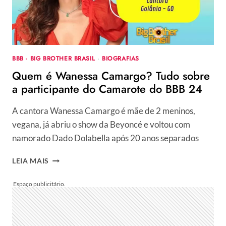
E
DIVIDE
OPINIÕES
BBB - BIG BROTHER BRASIL
·
BIOGRAFIAS
Quem é Wanessa Camargo? Tudo sobre
a participante do Camarote do BBB 24
A cantora Wanessa Camargo é mãe de 2 meninos,
vegana, já abriu o show da Beyoncé e voltou com
namorado Dado Dolabella após 20 anos separados
QUEM
LEIA MAIS
É
WANESSA
CAMARGO?
TUDO
SOBRE
A