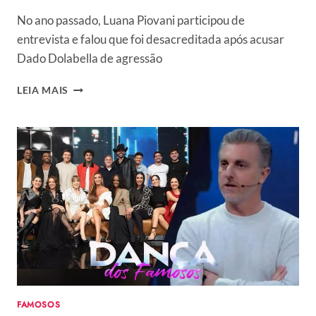
No ano passado, Luana Piovani participou de
entrevista e falou que foi desacreditada após acusar
Dado Dolabella de agressão
LUANA
LEIA MAIS
PIOVANI
REAGE
APÓS
CONFUSÃO
DE
DADO
DOLABELLA
E
WANESSA
CAMARGO:
“VEGANISMO
NÃO
É
A
FAMOSOS
REDENÇÃO”