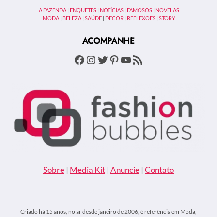
CASA?
A FAZENDA
|
ENQUETES
|
NOTÍCIAS
|
FAMOSOS
|
NOVELAS
JORNALISTA
MODA
|
BELEZA
|
SAÚDE
|
DECOR
|
REFLEXÕES
|
STORY
DIZ
QUE
ACOMPANHE
SIM
Facebook
Instagram
Twitter
Pinterest
Youtube
Feed RSS
Sobre
|
Media Kit
|
Anuncie
|
Contato
Criado há 15 anos, no ar desde janeiro de 2006, é referência em Moda,