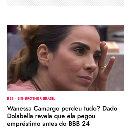
E
CITA
DESCASO
DA
RECORD:
”
NÃO
DEU
NADA”
BBB - BIG BROTHER BRASIL
Wanessa Camargo perdeu tudo? Dado
Dolabella revela que ela pegou
empréstimo antes do BBB 24