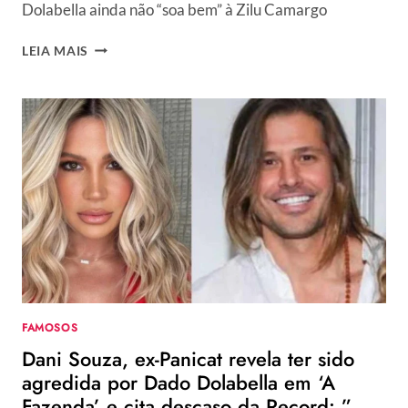
Dolabella ainda não “soa bem” à Zilu Camargo
ZILU
LEIA MAIS
ESCANCARA
DESCONFORTO
NA
RELAÇÃO
DE
WANESSA
CAMARGO
E
DADO
DOLABELLA:
“REZO
TODOS
OS
DIAS”
FAMOSOS
Dani Souza, ex-Panicat revela ter sido
agredida por Dado Dolabella em ‘A
Fazenda’ e cita descaso da Record: ”