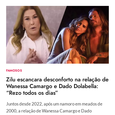
TERMINA
NAMORO
COM
DADO
DOLABELLA
E
DISPARA:
“A
VIDA
PEDE
LEVEZA”
FAMOSOS
Zilu escancara desconforto na relação de
Wanessa Camargo e Dado Dolabella:
“Rezo todos os dias”
Juntos desde 2022, após um namoro em meados de
2000, a relação de Wanessa Camargo e Dado