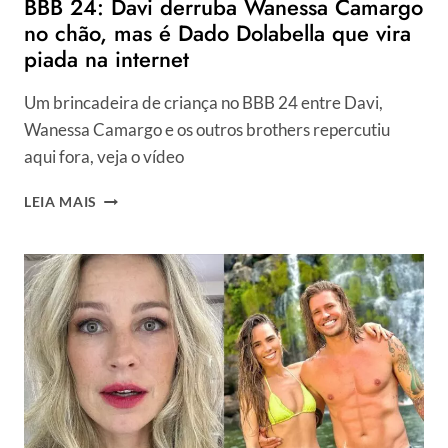
BBB 24: Davi derruba Wanessa Camargo
no chão, mas é Dado Dolabella que vira
piada na internet
Um brincadeira de criança no BBB 24 entre Davi,
Wanessa Camargo e os outros brothers repercutiu
aqui fora, veja o vídeo
BBB
LEIA MAIS
24:
DAVI
DERRUBA
WANESSA
CAMARGO
NO
CHÃO,
MAS
É
DADO
DOLABELLA