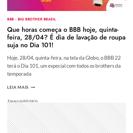
DE
JADE
E
BBB - BIG BROTHER BRASIL
P.A
Que horas começa o BBB hoje, quinta-
feira, 28/04? É dia de lavação de roupa
suja no Dia 101!
Hoje, 28/04, quinta-feira, na tela da Globo, o BBB 22
terá o Dia 101, um especial com todos os brothers da
temporada
QUE
LEIA MAIS
HORAS
COMEÇA
O
BBB
HOJE,
QUINTA-
FEIRA,