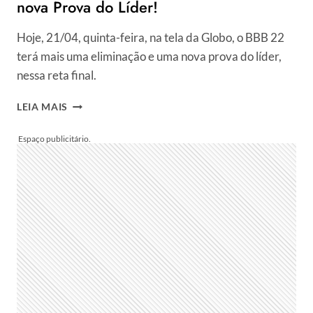
nova Prova do Líder!
Hoje, 21/04, quinta-feira, na tela da Globo, o BBB 22
terá mais uma eliminação e uma nova prova do líder,
nessa reta final.
QUE
LEIA MAIS
HORAS
COMEÇA
O
BBB
HOJE,
QUINTA-
FEIRA,
21/04?
É
DIA
DE
ELIMINAÇÃO
E
NOVA