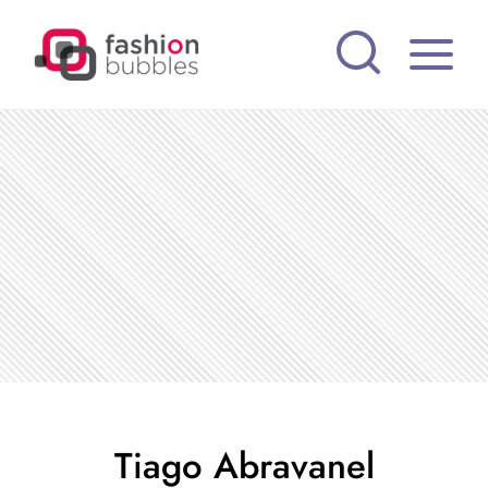
Pular
para
o
Conteúdo
Tiago Abravanel