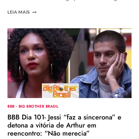
BBB
LEIA MAIS
–
EM
REENCONTRO,
ARTHUR
AGUIAR
PREFERE
DORMIR
E
CRITICA
COLEGAS:
“MUITA
FALSIDADE”
BBB - BIG BROTHER BRASIL
BBB Dia 101- Jessi “faz a sincerona” e
detona a vitória de Arthur em
reencontro: “Não merecia”