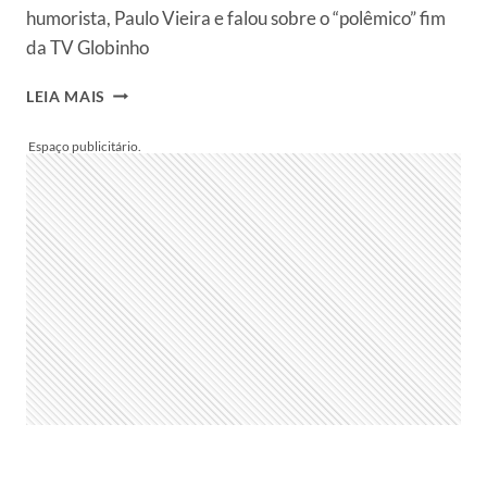
humorista, Paulo Vieira e falou sobre o “polêmico” fim
da TV Globinho
FÁTIMA
LEIA MAIS
BERNARDES
JOGA
A
REAL
SOBRE
“CULPA”
PELO
FIM
DA
TV
GLOBINHO:
“PELO
AMOR
DE
DEUS”