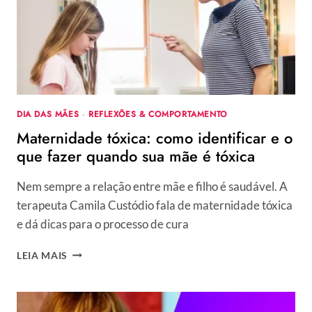
QUEBRA”
E
FALTA
DE
RESPEITO
EM
BUSCA
DE
DIA DAS MÃES
·
REFLEXÕES & COMPORTAMENTO
AUDIÊNCIA
Maternidade tóxica: como identificar e o
que fazer quando sua mãe é tóxica
Nem sempre a relação entre mãe e filho é saudável. A
terapeuta Camila Custódio fala de maternidade tóxica
e dá dicas para o processo de cura
MATERNIDADE
LEIA MAIS
TÓXICA:
COMO
IDENTIFICAR
E