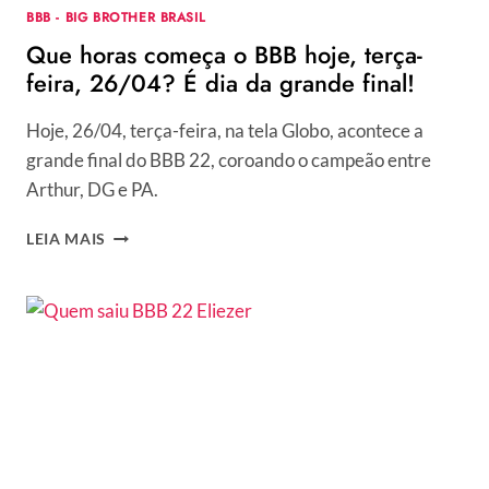
BBB - BIG BROTHER BRASIL
Que horas começa o BBB hoje, terça-
feira, 26/04? É dia da grande final!
Hoje, 26/04, terça-feira, na tela Globo, acontece a
grande final do BBB 22, coroando o campeão entre
Arthur, DG e PA.
QUE
LEIA MAIS
HORAS
COMEÇA
O
BBB
HOJE,
TERÇA-
FEIRA,
26/04?
É
DIA
DA