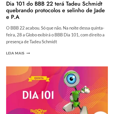
Dia 101 do BBB 22 terá Tadeu Schmidt
MERECIA”
quebrando protocolos e selinho de Jade
e P.A
O BBB 22 acabou. Só que não. Na noite dessa quinta-
feira, 28 a Globo exibirá o BBB Dia 101, com direito a
presença de Tadeu Schmidt
DIA
LEIA MAIS
101
DO
BBB
22
TERÁ
TADEU
SCHMIDT
QUEBRANDO
PROTOCOLOS
E
SELINHO