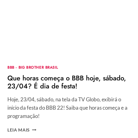
HOJE,
DOMINGO,
24/04?
É
DIA
DE
ELIMINAÇÃO
E
FORMAÇÃO
DA
BBB - BIG BROTHER BRASIL
FINAL!
Que horas começa o BBB hoje, sábado,
23/04? É dia de festa!
Hoje, 23/04, sábado, na tela da TV Globo, exibirá o
início da festa do BBB 22! Saiba que horas começa e a
programação!
QUE
LEIA MAIS
HORAS