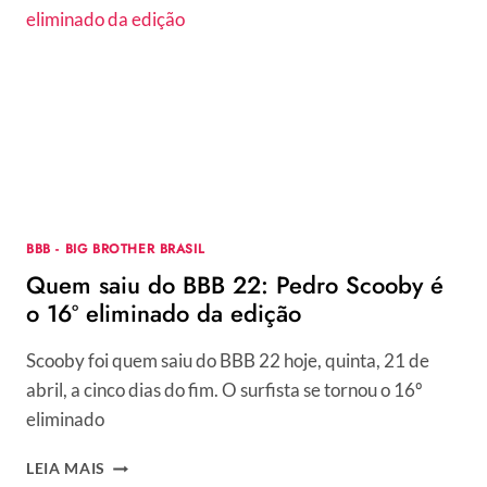
BBB
HOJE,
SEXTA-
FEIRA,
22/04?
É
DIA
DE
FORMAÇÃO
DE
PAREDÃO!
BBB - BIG BROTHER BRASIL
Quem saiu do BBB 22: Pedro Scooby é
o 16º eliminado da edição
Scooby foi quem saiu do BBB 22 hoje, quinta, 21 de
abril, a cinco dias do fim. O surfista se tornou o 16º
eliminado
QUEM
LEIA MAIS
SAIU