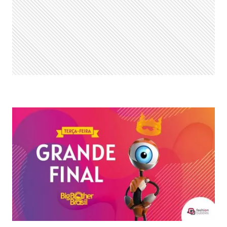
28/04?
É
DIA
DE
LAVAÇÃO
DE
ROUPA
SUJA
NO
DIA
101!