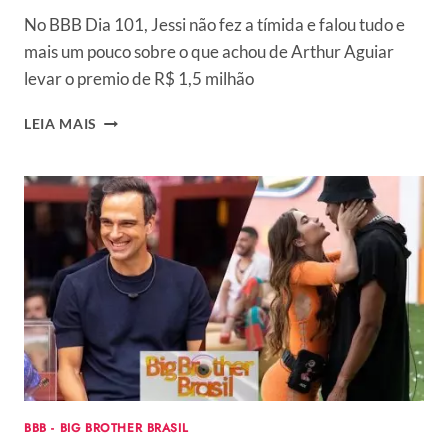
No BBB Dia 101, Jessi não fez a tímida e falou tudo e
mais um pouco sobre o que achou de Arthur Aguiar
levar o premio de R$ 1,5 milhão
BBB
LEIA MAIS
DIA
101-
JESSI
“FAZ
A
SINCERONA”
E
DETONA
A
VITÓRIA
DE
ARTHUR
EM
REENCONTRO:
BBB - BIG BROTHER BRASIL
“NÃO