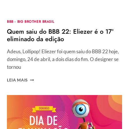
GRANDE
FINAL!
BBB - BIG BROTHER BRASIL
Quem saiu do BBB 22: Eliezer é o 17º
eliminado da edição
Adeus, Lollipop! Eliezer foi quem saiu do BBB 22 hoje,
domingo, 24 de abril, a dois dias do fim. O designer se
tornou
QUEM
LEIA MAIS
SAIU
DO
BBB
22:
ELIEZER
É
O
17º