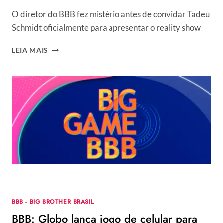
O diretor do BBB fez mistério antes de convidar Tadeu
Schmidt oficialmente para apresentar o reality show
BBB
LEIA MAIS
23:
TADEU
SCHMIDT
CAIU
EM
PEGADINHA
DE
BONINHO
ANTES
DO
CONVITE
PARA
APRESENTAR
O
BBB - BIG BROTHER BRASIL
REALITY
BBB: Globo lança jogo de celular para
SHOW