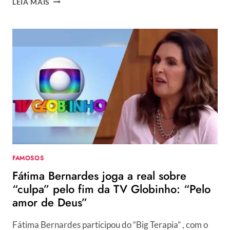
LEIA MAIS
–
GLORIA
PEREZ
TRARÁ
TRÊS
PERSONAGENS
DE
NOVELA
PASSADA
EM
NOVA
PRODUÇÃO
DA
GLOBO
FAMOSOS
Fátima Bernardes joga a real sobre
“culpa” pelo fim da TV Globinho: “Pelo
amor de Deus”
Fátima Bernardes participou do “Big Terapia” , com o