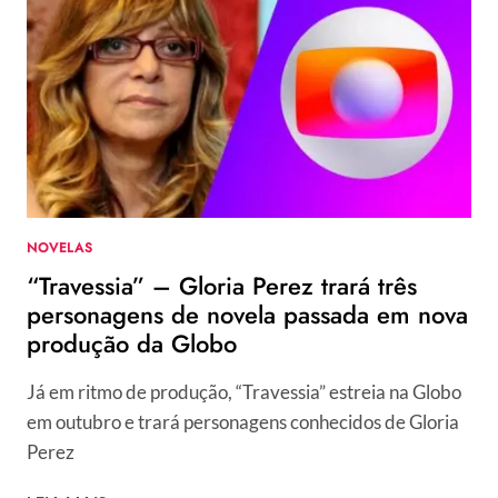
O
QUE
FAZER
QUANDO
SUA
MÃE
É
TÓXICA
NOVELAS
“Travessia” – Gloria Perez trará três
personagens de novela passada em nova
produção da Globo
Já em ritmo de produção, “Travessia” estreia na Globo
em outubro e trará personagens conhecidos de Gloria
Perez
“TRAVESSIA”