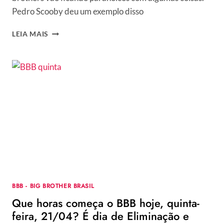
Pedro Scooby deu um exemplo disso
BBB
LEIA MAIS
–
PEDRO
SCOOBY
“RECEBE
SINAL”
DE
QUE
SERÁ
ELIMINADO
E
DISPARA:
“IGUAL
A
JESSI”
BBB - BIG BROTHER BRASIL
Que horas começa o BBB hoje, quinta-
feira, 21/04? É dia de Eliminação e