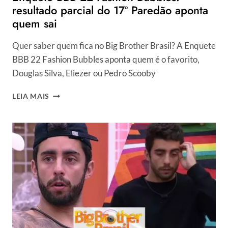
resultado parcial do 17º Paredão aponta
quem sai
Quer saber quem fica no Big Brother Brasil? A Enquete
BBB 22 Fashion Bubbles aponta quem é o favorito,
Douglas Silva, Eliezer ou Pedro Scooby
ENQUETE
LEIA MAIS
BBB
22
FASHION
BUBBLES:
RESULTADO
PARCIAL
DO
17º
PAREDÃO
APONTA
QUEM
SAI