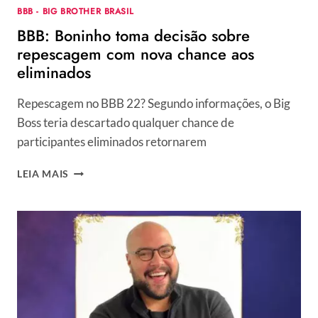
BBB - BIG BROTHER BRASIL
BBB: Boninho toma decisão sobre
repescagem com nova chance aos
eliminados
Repescagem no BBB 22? Segundo informações, o Big
Boss teria descartado qualquer chance de
participantes eliminados retornarem
BBB:
LEIA MAIS
BONINHO
TOMA
DECISÃO
SOBRE
REPESCAGEM
COM
NOVA
CHANCE
AOS