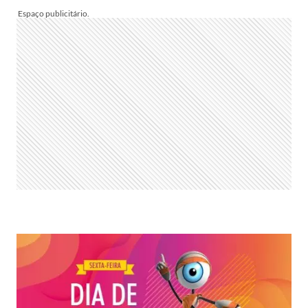
COMEÇA
O
BBB
HOJE,
SÁBADO,
23/04?
É
DIA
DE
FESTA!