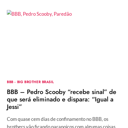
DO
BBB
22:
PEDRO
SCOOBY
É
O
16º
ELIMINADO
DA
EDIÇÃO
BBB - BIG BROTHER BRASIL
BBB – Pedro Scooby “recebe sinal” de
que será eliminado e dispara: “Igual a
Jessi”
Com quase cem dias de confinamento no BBB, os
brothers vão ficando paranoicos com algumas coisas.