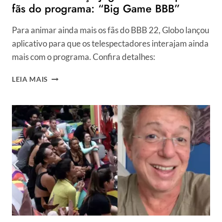
fãs do programa: “Big Game BBB”
Para animar ainda mais os fãs do BBB 22, Globo lançou
aplicativo para que os telespectadores interajam ainda
mais com o programa. Confira detalhes:
BBB:
LEIA MAIS
GLOBO
LANÇA
JOGO
DE
CELULAR
PARA
FÃS
DO
PROGRAMA:
“BIG
GAME
BBB”