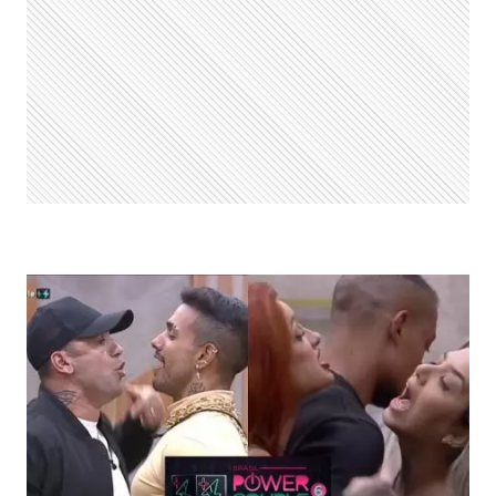
BBB
E
FALA
SOBRE
RETORNO
AO
TEATRO:
“MINHA
CASA”