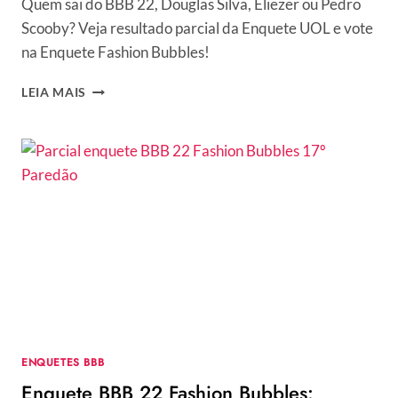
Quem sai do BBB 22, Douglas Silva, Eliezer ou Pedro
Scooby? Veja resultado parcial da Enquete UOL e vote
na Enquete Fashion Bubbles!
ENQUETE
LEIA MAIS
UOL
+
VOTAÇÃO
GSHOW
BBB
22:
VOTE
E
VEJA
RESULTADOS
PARCIAIS
DO
17º
PAREDÃO
ENQUETES BBB
Enquete BBB 22 Fashion Bubbles: