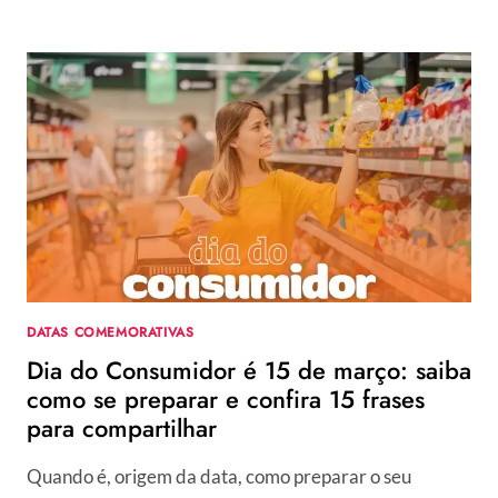
DE
SÃO
PATRÍCIO:
ORIGEM,
MILAGRES
E
COMO
COMEMORAR
O
ST
PATRICK’S
DAY
DATAS COMEMORATIVAS
Dia do Consumidor é 15 de março: saiba
como se preparar e confira 15 frases
para compartilhar
Quando é, origem da data, como preparar o seu