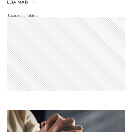
DIA
LEIA MAIS
MUNDIAL
DA
ÁGUA
É
22
DE
MARÇO!
VEJA
20
FRASES
PARA
COMPARTILHAR
E
ENTENDA
A
IMPORTÂNCIA
DA
DATA