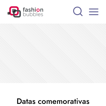
Pular
para
o
Conteúdo
Datas comemorativas