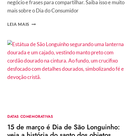
negócio e frases para compartilhar. Saiba isso e muito
mais sobre o Dia do Consumidor
DIA
LEIA MAIS
DO
CONSUMIDOR
É
15
DE
MARÇO:
SAIBA
COMO
SE
PREPARAR
E
CONFIRA
15
FRASES
DATAS COMEMORATIVAS
PARA
15 de março é Dia de São Longuinho:
COMPARTILHAR
veja a história do santo dos objetos