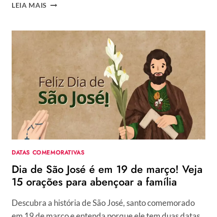
LEMBRANCINHAS
LEIA MAIS
DE
PÁSCOA:
110
IDEIAS
FOFAS
PARA
PRESENTEAR
+
TUTORIAIS
FÁCEIS
DE
FAZER
DATAS COMEMORATIVAS
Dia de São José é em 19 de março! Veja
15 orações para abençoar a família
Descubra a história de São José, santo comemorado
em 19 de março e entenda porque ele tem duas datas