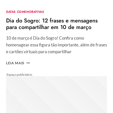
DOS
OBJETOS
DATAS COMEMORATIVAS
PERDIDOS
Dia do Sogro: 12 frases e mensagens
E
20
para compartilhar em 10 de março
FRASES,
ORAÇÕES
10 de março é Dia do Sogro! Confira como
E
homenagear essa figura tão importante, além de frases
SIMPATIAS
e cartões virtuais para compartilhar
DIA
LEIA MAIS
DO
SOGRO:
12
FRASES
E
MENSAGENS
PARA
COMPARTILHAR
EM