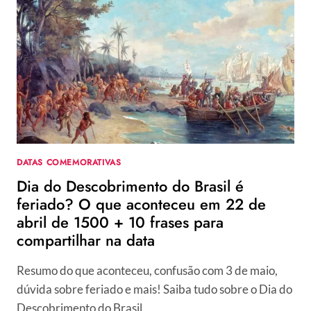
DE
SENA:
VEJA
A
HISTÓRIA
DE
VIDA
DA
DOUTORA
DA
IGREJA
DATAS COMEMORATIVAS
E
Dia do Descobrimento do Brasil é
20
FRASES
feriado? O que aconteceu em 22 de
E
abril de 1500 + 10 frases para
ORAÇÕES
compartilhar na data
Resumo do que aconteceu, confusão com 3 de maio,
dúvida sobre feriado e mais! Saiba tudo sobre o Dia do
Descobrimento do Brasil