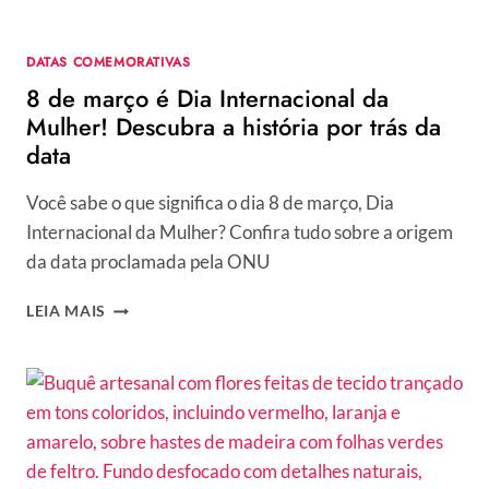
8
DE
DATAS COMEMORATIVAS
MARÇO
8 de março é Dia Internacional da
Mulher! Descubra a história por trás da
data
Você sabe o que significa o dia 8 de março, Dia
Internacional da Mulher? Confira tudo sobre a origem
da data proclamada pela ONU
8
LEIA MAIS
DE
MARÇO
É
DIA
INTERNACIONAL
DA
MULHER!
DESCUBRA