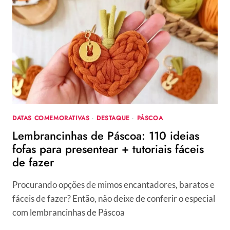
ABRIL
É
DIA
DA
MENTIRA?
ENTENDA
A
ORIGEM
DA
DATA
DATAS COMEMORATIVAS
·
DESTAQUE
·
PÁSCOA
Lembrancinhas de Páscoa: 110 ideias
fofas para presentear + tutoriais fáceis
de fazer
Procurando opções de mimos encantadores, baratos e
fáceis de fazer? Então, não deixe de conferir o especial
com lembrancinhas de Páscoa