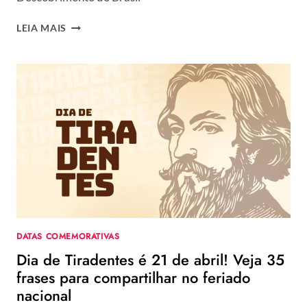
DIA
LEIA MAIS
DO
DESCOBRIMENTO
DO
BRASIL
É
FERIADO?
O
QUE
ACONTECEU
EM
22
DE
ABRIL
DE
DATAS COMEMORATIVAS
1500
Dia de Tiradentes é 21 de abril! Veja 35
+
10
frases para compartilhar no feriado
FRASES
nacional
PARA