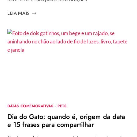
DIA
LEIA MAIS
DE
SÃO
CONRADO
É
19
DE
FEVEREIRO!
VEJA
HISTÓRIA
DO
SANTO
E
20
FRASES
DATAS COMEMORATIVAS
·
PETS
E
Dia do Gato: quando é, origem da data
ORAÇÕES
PARA
e 15 frases para compartilhar
COMPARTILHAR