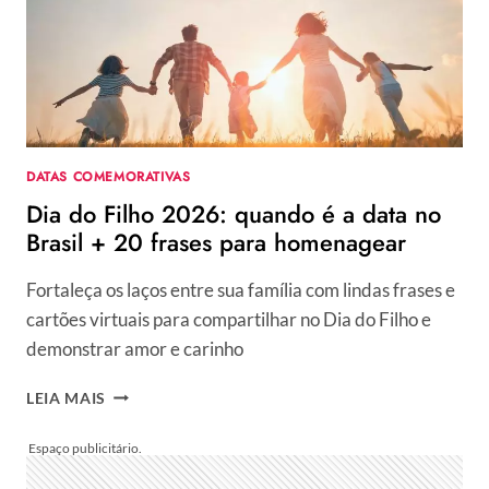
FRASES
PARA
COMPARTILHAR
EM
7
DE
ABRIL
DATAS COMEMORATIVAS
Dia do Filho 2026: quando é a data no
Brasil + 20 frases para homenagear
Fortaleça os laços entre sua família com lindas frases e
cartões virtuais para compartilhar no Dia do Filho e
demonstrar amor e carinho
DIA
LEIA MAIS
DO
FILHO
2026:
QUANDO