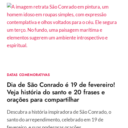
ORAÇÃO
É
6
DE
MARÇO:
VEJA
20
PRECES
E
FRASES
PARA
COMPARTILHAR
DATAS COMEMORATIVAS
NA
Dia de São Conrado é 19 de fevereiro!
DATA
Veja história do santo e 20 frases e
orações para compartilhar
Descubra a história inspiradora de São Conrado, o
santo do arrependimento, celebrado em 19 de
fevereiro, e suas poderosas orações