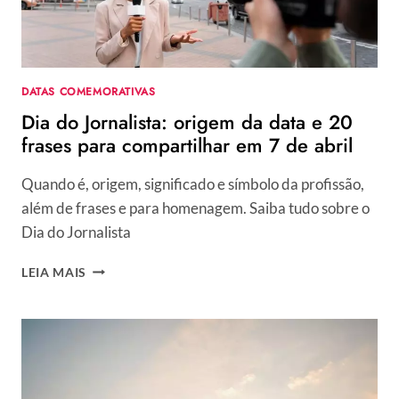
E
MENSAGENS
PARA
COMPARTILHAR
NESTA
DATAS COMEMORATIVAS
DATA
Dia do Jornalista: origem da data e 20
frases para compartilhar em 7 de abril
Quando é, origem, significado e símbolo da profissão,
além de frases e para homenagem. Saiba tudo sobre o
Dia do Jornalista
DIA
LEIA MAIS
DO
JORNALISTA:
ORIGEM
DA
DATA
E
20