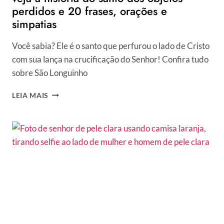
perdidos e 20 frases, orações e
simpatias
Você sabia? Ele é o santo que perfurou o lado de Cristo
com sua lança na crucificação do Senhor! Confira tudo
sobre São Longuinho
15
LEIA MAIS
DE
MARÇO
É
DIA
DE
SÃO
LONGUINHO:
VEJA
A
HISTÓRIA
DO
SANTO