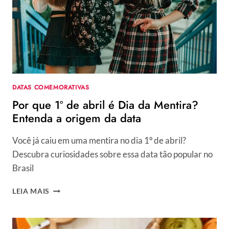
FRASES
PARA
DESEJAR
FELIZ
PÁSCOA
E
CELEBRAR
O
DATAS COMEMORATIVAS
DOMINGO
Por que 1º de abril é Dia da Mentira?
Entenda a origem da data
Você já caiu em uma mentira no dia 1º de abril?
Descubra curiosidades sobre essa data tão popular no
Brasil
POR
LEIA MAIS
QUE
1º
DE