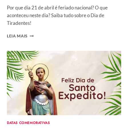
COMPARTILHAR
Por que dia 21 de abril é feriado nacional? O que
NA
DATA
aconteceu neste dia? Saiba tudo sobre o Dia de
Tiradentes!
DIA
LEIA MAIS
DE
TIRADENTES
É
21
DE
ABRIL!
VEJA
35
FRASES
PARA
COMPARTILHAR
NO
FERIADO
NACIONAL
DATAS COMEMORATIVAS