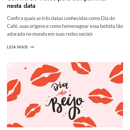
nesta data
Confira quais as três datas conhecidas como Dia do
Café, suas origens e como homenagear essa bebida tão
adorada no mundo em suas redes sociais
DIA
LEIA MAIS
MUNDIAL
DO
CAFÉ
É
14
DE
ABRIL!
CONFIRA
30
FRASES
PARA
COMPARTILHAR
NESTA