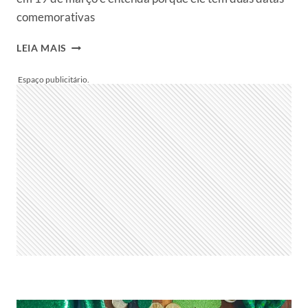
comemorativas
DIA
LEIA MAIS
DE
SÃO
JOSÉ
É
EM
19
DE
MARÇO!
VEJA
15
ORAÇÕES
PARA
ABENÇOAR
A
FAMÍLIA