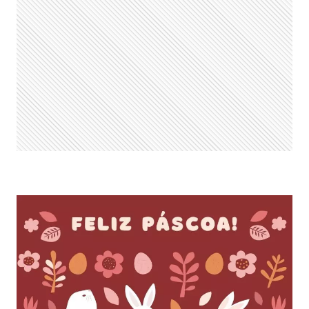
É
A
DATA
NO
BRASIL
+
20
FRASES
PARA
HOMENAGEAR