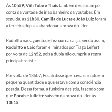
Às
10h59
,
Viih Tube e Thaís
também desistiram por
conta da vontade de ir ao banheiro da youtuber. Em
seguida, às
11h30
,
Camilla de Lucas e João Luiz
foram
a terceira dupla a abandonar a prova do líder.
Rodolffo não aguentou e fez xixi na calça. Sendo assim,
Rodolffo e Caio
foram eliminados por Tiago Leifert
por volta de
12h52
, pois a dupla não cumpriu a regra
principal: resistir.
Por volta de 13h07, Pocah disse que havia urinado em
pequena quantidade e que estava com a consciência
pesada. Dessa forma, a funkeira desistiu, fazendo com
que
Pocah e Juliette
saíssem da prova do líder às
13h15
.