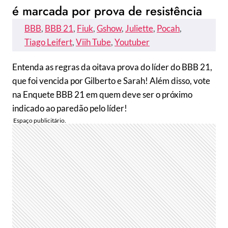
é marcada por prova de resistência
BBB
, 
BBB 21
, 
Fiuk
, 
Gshow
, 
Juliette
, 
Pocah
, 
Tiago Leifert
, 
Viih Tube
, 
Youtuber
Entenda as regras da oitava prova do líder do BBB 21,
que foi vencida por Gilberto e Sarah! Além disso, vote
na Enquete BBB 21 em quem deve ser o próximo
indicado ao paredão pelo líder!