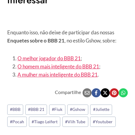
interessar
Enquanto isso, não deixe de participar das nossas
Enquetes sobre o BBB 21
, no estilo Gshow, sobre:
O melhor jogador do BBB 21
;
O homem mais inteligente do BBB 21
;
A mulher mais inteligente do BBB 21
.
Compartilhe
Tags
#
BBB
#
BBB 21
#
Fiuk
#
Gshow
#
Juliette
do
#
Pocah
#
Tiago Leifert
#
Viih Tube
#
Youtuber
Post: