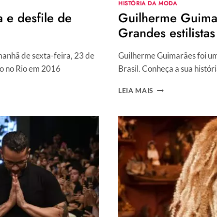
HISTÓRIA DA MODA
 e desfile de
Guilherme Guimar
Grandes estilistas
anhã de sexta-feira, 23 de
Guilherme Guimarães foi um
vo no Rio em 2016
Brasil. Conheça a sua histór
GUILHERME
LEIA MAIS
GUIMARÃES
E
A
MODA
DE
LUXO
NO
BRASIL
–
GRANDES
ESTILISTAS
BRASILEIROS