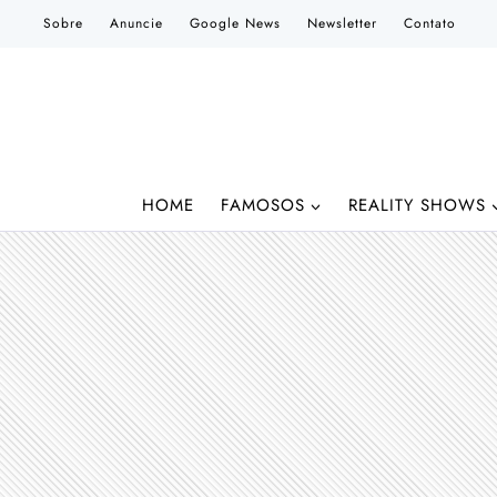
Pular
Sobre
Anuncie
Google News
Newsletter
Contato
para
o
Conteúdo
HOME
FAMOSOS
REALITY SHOWS