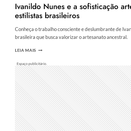
Ivanildo Nunes e a sofisticação a
estilistas brasileiros
Conheça o trabalho consciente e deslumbrante de Ivani
brasileira que busca valorizar o artesanato ancestral.
IVANILDO
LEIA MAIS
NUNES
E
A
SOFISTICAÇÃO
ARTESANAL
–
GRANDES
ESTILISTAS
BRASILEIROS