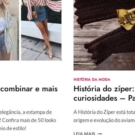
HISTÓRIA DA MODA
o combinar e mais
História do zíper:
curiosidades – Pa
elegância, a estampa de
A História do Zíper está t
! Confira mais de 50 looks
origem e evolução do aviam
io de estilo!
HISTÓRIA
LEIA MAIS