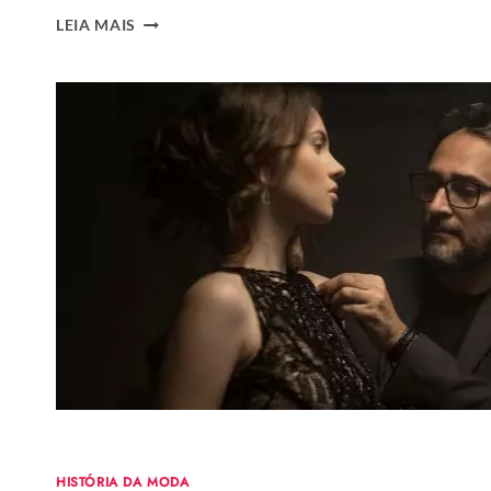
ESTAMPA
LEIA MAIS
DE
LISTRAS:
HISTÓRIA,
COMO
COMBINAR
E
MAIS
DE
50
LOOKS
FASHIONISTAS
HISTÓRIA DA MODA