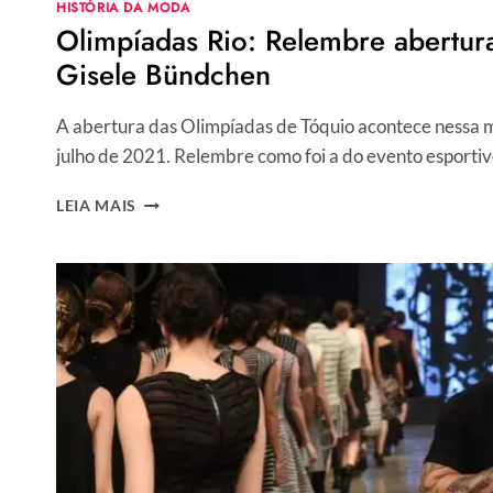
HISTÓRIA DA MODA
Olimpíadas Rio: Relembre abertura
Gisele Bündchen
A abertura das Olimpíadas de Tóquio acontece nessa m
julho de 2021. Relembre como foi a do evento esporti
OLIMPÍADAS
LEIA MAIS
RIO:
RELEMBRE
ABERTURA
E
DESFILE
DE
GISELE
BÜNDCHEN