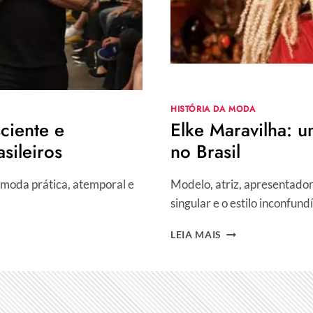
HISTÓRIA DA MODA
ciente e
Elke Maravilha: 
asileiros
no Brasil
a moda prática, atemporal e
Modelo, atriz, apresentadora
singular e o estilo inconfun
ELKE
LEIA MAIS
MARAVILHA:
UM
ÍCONE
DA
IRREVERÊNCIA