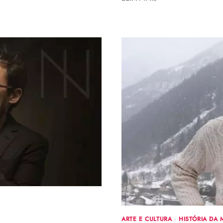
DO
ZÍPER:
CRIAÇÃO,
FABRICAÇÃO
E
CURIOSIDADES
–
PARTE
1/3
ARTE E CULTURA
·
HISTÓRIA DA