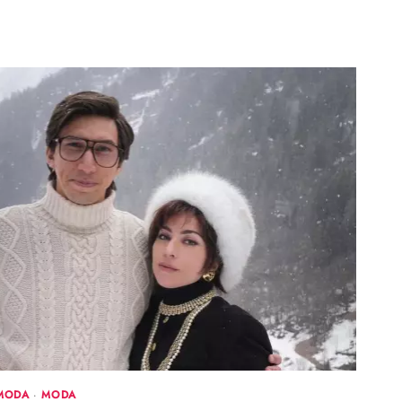
 MODA
·
MODA