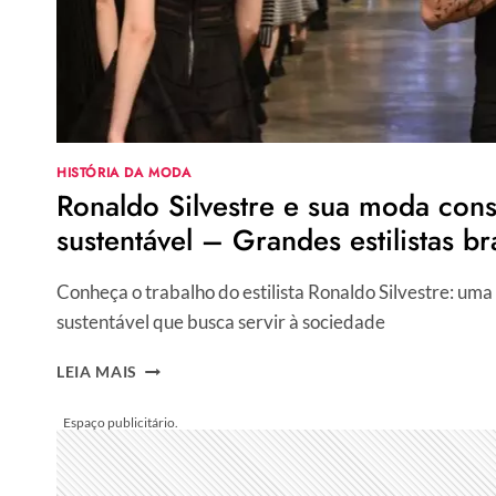
HISTÓRIA DA MODA
Ronaldo Silvestre e sua moda cons
sustentável – Grandes estilistas br
Conheça o trabalho do estilista Ronaldo Silvestre: um
sustentável que busca servir à sociedade
RONALDO
LEIA MAIS
SILVESTRE
E
SUA
MODA
CONSCIENTE