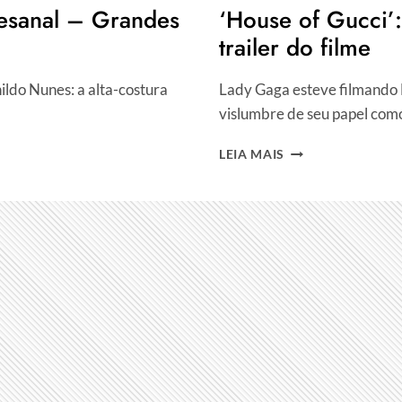
rtesanal – Grandes
‘House of Gucci’:
trailer do filme
ldo Nunes: a alta-costura
Lady Gaga esteve filmando H
vislumbre de seu papel como
‘HOUSE
LEIA MAIS
OF
GUCCI’:
AMOR,
ASSASSINATO
E
MODA.
VEJA
O
TRAILER
DO
FILME