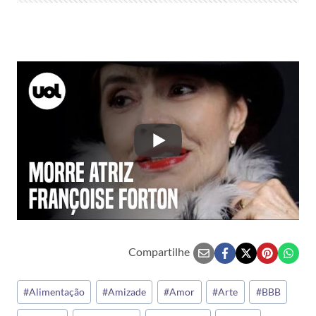
Compartilhe
Tags
#
Alimentação
#
Amizade
#
Amor
#
Arte
#
BBB
do