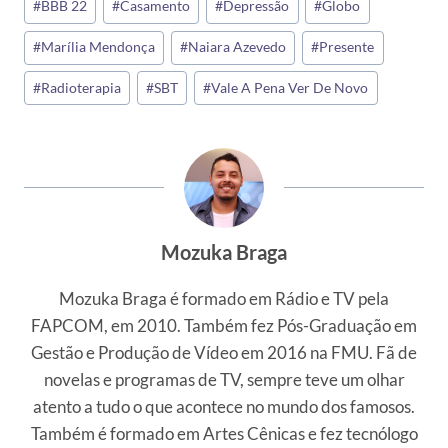
#
BBB 22
#
Casamento
#
Depressão
#
Globo
Post:
#
Marília Mendonça
#
Naiara Azevedo
#
Presente
#
Radioterapia
#
SBT
#
Vale A Pena Ver De Novo
Mozuka Braga
Mozuka Braga é formado em Rádio e TV pela
FAPCOM, em 2010. Também fez Pós-Graduação em
Gestão e Produção de Vídeo em 2016 na FMU. Fã de
novelas e programas de TV, sempre teve um olhar
atento a tudo o que acontece no mundo dos famosos.
Também é formado em Artes Cênicas e fez tecnólogo