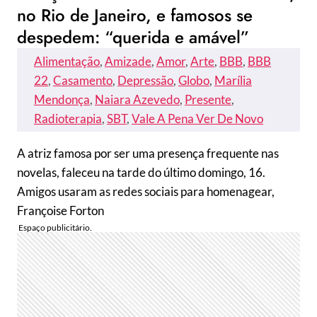
no Rio de Janeiro, e famosos se
despedem: “querida e amável”
Alimentação
, 
Amizade
, 
Amor
, 
Arte
, 
BBB
, 
BBB
22
, 
Casamento
, 
Depressão
, 
Globo
, 
Marília
Mendonça
, 
Naiara Azevedo
, 
Presente
, 
Radioterapia
, 
SBT
, 
Vale A Pena Ver De Novo
A atriz famosa por ser uma presença frequente nas
novelas, faleceu na tarde do último domingo, 16.
Amigos usaram as redes sociais para homenagear,
Françoise Forton