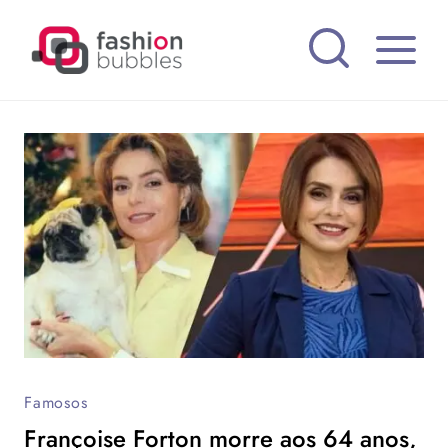
Pular
para
o
Conteúdo
Famosos
Françoise Forton morre aos 64 anos,