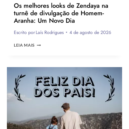
Os melhores looks de Zendaya na
turnê de divulgação de Homem-
Aranha: Um Novo Dia
Escrito por
Laís Rodrigues
4 de agosto de 2026
OS
LEIA MAIS
MELHORES
LOOKS
DE
ZENDAYA
NA
TURNÊ
DE
DIVULGAÇÃO
DE
HOMEM-
ARANHA:
UM
NOVO
DIA