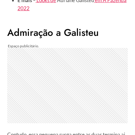
E mais
–
Looks de
Adriane Galisteu
em A Fazenda
2022
Admiração a Galisteu
Contudo, essa pequena rusga entre as duas termina ai.