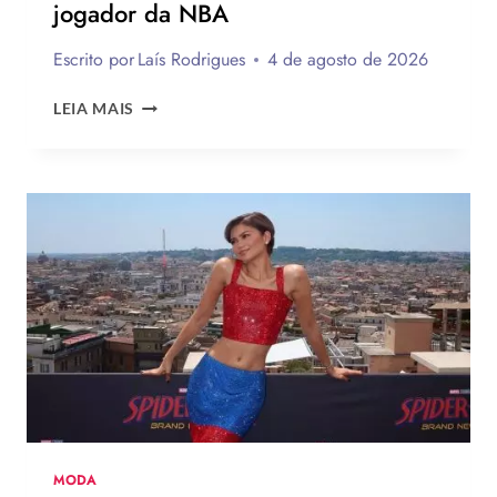
jogador da NBA
Escrito por
Laís Rodrigues
4 de agosto de 2026
ROSÉ
LEIA MAIS
DO
BLACK
PINK
ESTRELA
NOVA
CAMPANHA
DA
LEVI’S
AO
LADO
DE
JOGADOR
DA
NBA
MODA