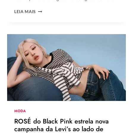
12
LEIA MAIS
TENDÊNCIAS
DE
MODA
DO
VERÃO
EUROPEU
2026
QUE
DEVEM
CHEGAR
AO
BRASIL
NA
PRÓXIMA
TEMPORADA
MODA
ROSÉ do Black Pink estrela nova
campanha da Levi’s ao lado de