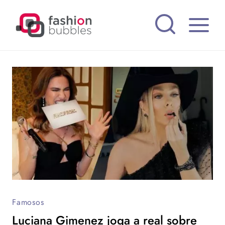
Pular
para
o
Conteúdo
Famosos
Luciana Gimenez joga a real sobre