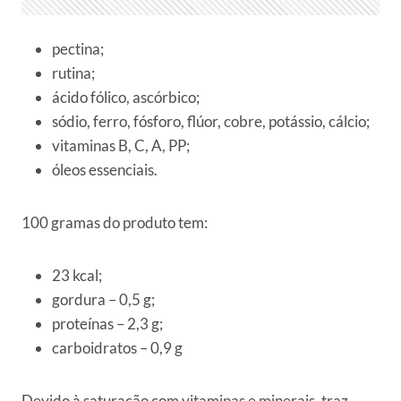
pectina;
rutina;
ácido fólico, ascórbico;
sódio, ferro, fósforo, flúor, cobre, potássio, cálcio;
vitaminas B, C, A, PP;
óleos essenciais.
100 gramas do produto tem:
23 kcal;
gordura – 0,5 g;
proteínas – 2,3 g;
carboidratos – 0,9 g
Devido à saturação com vitaminas e minerais, traz