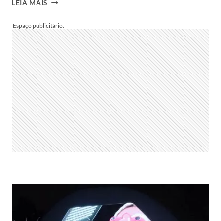
PARTICIPANTES
LEIA MAIS
DA
FAZENDA
12
–
SAIBA
QUEM
SÃO
E
PORQUE
FORAM
ESCOLHIDOS