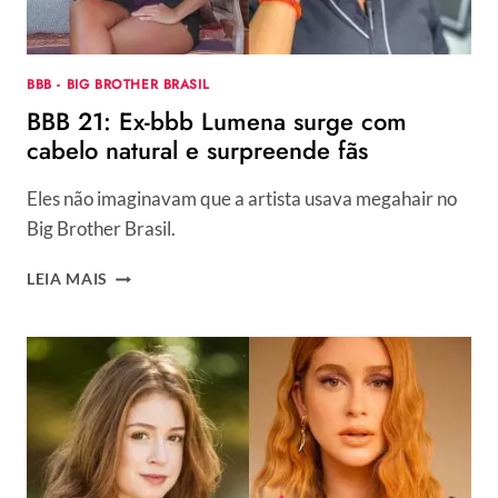
BBB - BIG BROTHER BRASIL
BBB 21: Ex-bbb Lumena surge com
cabelo natural e surpreende fãs
Eles não imaginavam que a artista usava megahair no
Big Brother Brasil.
BBB
LEIA MAIS
21:
EX-
BBB
LUMENA
SURGE
COM
CABELO
NATURAL
E