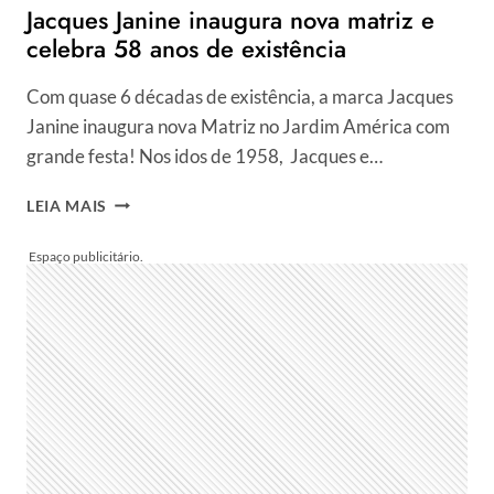
Jacques Janine inaugura nova matriz e
EXECUTIVAS
celebra 58 anos de existência
Com quase 6 décadas de existência, a marca Jacques
Janine inaugura nova Matriz no Jardim América com
grande festa! Nos idos de 1958, Jacques e…
JACQUES
LEIA MAIS
JANINE
INAUGURA
NOVA
MATRIZ
E
CELEBRA
58
ANOS
DE
EXISTÊNCIA