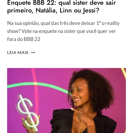
Enquete BBB 22: qual sister deve sair
primeiro, Natália, Linn ou Jessi?
Na sua opinião, qual das três deve deixar 1º o reality
show? Vote na enquete na sister que você quer ver
fora do BBB 22
ENQUETE
LEIA MAIS
BBB
22:
QUAL
SISTER
DEVE
SAIR
PRIMEIRO,
NATÁLIA,
LINN
OU
JESSI?