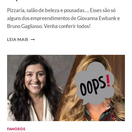
Pizzaria, salão de beleza e pousadas…. Esses são só
alguns dos empreendimentos de Giovanna Ewbank e
Bruno Gagliasso. Venha conferir todos!
BRUNO
LEIA MAIS
GAGLIASSO
E
GIOVANNA
EWBANK:
13
EMPREENDIMENTOS
DE
SUCESSO
DO
CASAL
FAMOSOS