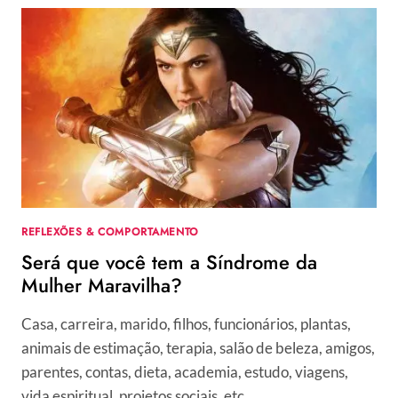
FACIAL
PREFERIDO
DAS
CELEBRIDADES
AMERICANAS
DESEMBARCA
NO
MG
HAIR
DESIGN
REFLEXÕES & COMPORTAMENTO
Será que você tem a Síndrome da
Mulher Maravilha?
Casa, carreira, marido, filhos, funcionários, plantas,
animais de estimação, terapia, salão de beleza, amigos,
parentes, contas, dieta, academia, estudo, viagens,
vida espiritual, projetos sociais, etc….