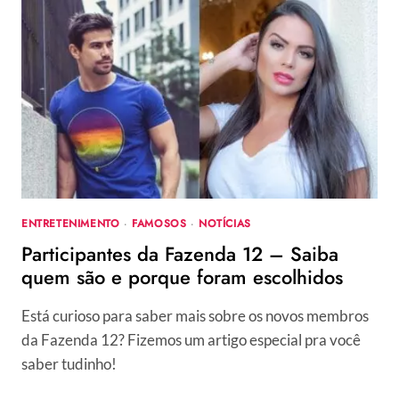
BREEDLOVE
–
A
FILHA
DE
ESCRAVIZADOS
QUE
SE
TORNOU
A
PRIMEIRA
MULHER
ENTRETENIMENTO
·
FAMOSOS
·
NOTÍCIAS
MILIONÁRIA
Participantes da Fazenda 12 – Saiba
quem são e porque foram escolhidos
Está curioso para saber mais sobre os novos membros
da Fazenda 12? Fizemos um artigo especial pra você
saber tudinho!