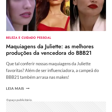
A
SISTER
CONTINUAR
NO
BBB
BELEZA E CUIDADO PESSOAL
Maquiagens da Juliette: as melhores
produções da vencedora do BBB21
Que tal conferir nossas maquiagens da Juliette
favoritas? Além de ser influenciadora, a campeã do
BBB21 também arrasa nas makes!
MAQUIAGENS
LEIA MAIS
DA
JULIETTE:
AS
MELHORES