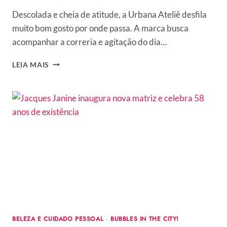
Descolada e cheia de atitude, a Urbana Ateliê desfila
muito bom gosto por onde passa. A marca busca
acompanhar a correria e agitação do dia…
URBANA
LEIA MAIS
ATELIÊ
–
NOVA
MARCA
TRAZ
ESTILO
E
SOFISTICAÇÃO
POR
UM
PREÇO
JUSTO
–
MODA
BELEZA E CUIDADO PESSOAL
·
BUBBLES IN THE CITY!
PARA