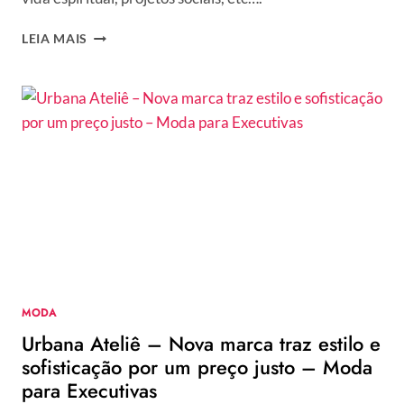
SERÁ
LEIA MAIS
QUE
VOCÊ
TEM
A
SÍNDROME
DA
MULHER
MARAVILHA?
MODA
Urbana Ateliê – Nova marca traz estilo e
sofisticação por um preço justo – Moda
para Executivas