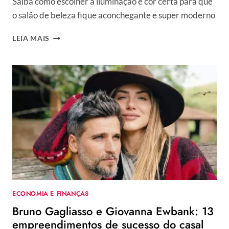
Saiba como escolher a iluminação e cor certa para que
o salão de beleza fique aconchegante e super moderno
DECORAÇÃO
LEIA MAIS
DE
SALÃO
DE
BELEZA:
41
FOTOS
PARA
SE
INSPIRAR
ECONOMIA E FINANÇAS
Bruno Gagliasso e Giovanna Ewbank: 13
empreendimentos de sucesso do casal