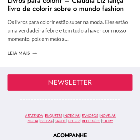
Livros para colorir – Claudia Liz lança
livro de colorir sobre o mundo fashion
Os livros para colorir estão super na moda. Eles estão
uma verdadeira febre e tem tudo a haver com nosso
momento, pois em meio a…
LIVROS
LEIA MAIS
PARA
COLORIR
–
CLAUDIA
NEWSLETTER
LIZ
LANÇA
LIVRO
DE
COLORIR
A FAZENDA
|
ENQUETES
|
NOTÍCIAS
|
FAMOSOS
|
NOVELAS
SOBRE
MODA
|
BELEZA
|
SAÚDE
|
DECOR
|
REFLEXÕES
|
STORY
O
MUNDO
ACOMPANHE
FASHION