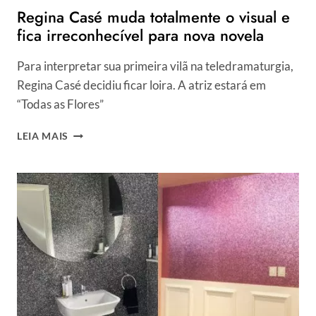
Regina Casé muda totalmente o visual e
fica irreconhecível para nova novela
Para interpretar sua primeira vilã na teledramaturgia,
Regina Casé decidiu ficar loira. A atriz estará em
“Todas as Flores”
REGINA
LEIA MAIS
CASÉ
MUDA
TOTALMENTE
O
VISUAL
E
FICA
IRRECONHECÍVEL
PARA
NOVA
NOVELA