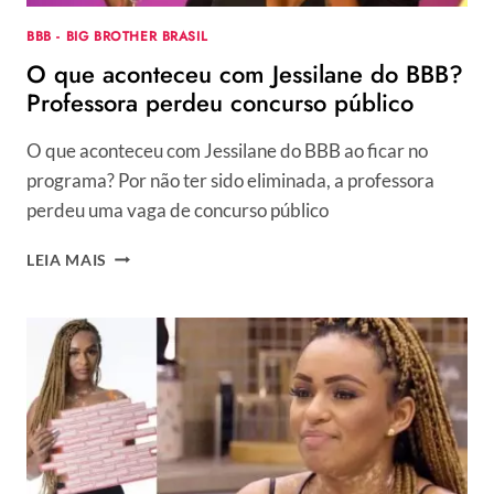
BBB - BIG BROTHER BRASIL
O que aconteceu com Jessilane do BBB?
Professora perdeu concurso público
O que aconteceu com Jessilane do BBB ao ficar no
programa? Por não ter sido eliminada, a professora
perdeu uma vaga de concurso público
O
LEIA MAIS
QUE
ACONTECEU
COM
JESSILANE
DO
BBB?
PROFESSORA
PERDEU
CONCURSO
PÚBLICO