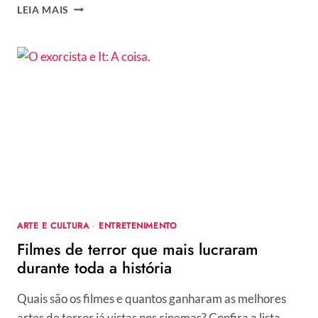
BIENAL
LEIA MAIS
DA
AMAZÔNIA:
ARTE
COM
CONSCIÊNCIA
PARA
AJUDAR
A
PRESERVAR
A
FLORESTA
BRASILEIRA
ARTE E CULTURA
·
ENTRETENIMENTO
Filmes de terror que mais lucraram
durante toda a história
Quais são os filmes e quantos ganharam as melhores
artes de terror já vistas nos cinemas? Confira a lista