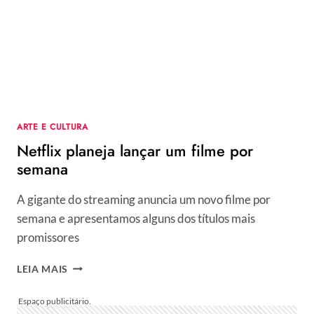
RECORDE
DE
FILMES
EM
2020
🤩
ARTE E CULTURA
Netflix planeja lançar um filme por
semana
A gigante do streaming anuncia um novo filme por
semana e apresentamos alguns dos títulos mais
promissores
NETFLIX
LEIA MAIS
PLANEJA
LANÇAR
UM