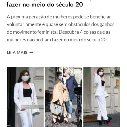
CARIOCA!
fazer no meio do século 20
A próxima geração de mulheres pode se beneficiar
voluntariamente e quase sem obstáculos dos ganhos
do movimento feminista. Descubra 4 coisas que as
mulheres não podiam fazer no meio do século 20.
4
LEIA MAIS
COISAS
QUE
AS
MULHERES
NÃO
PODIAM
FAZER
NO
MEIO
DO
SÉCULO
20