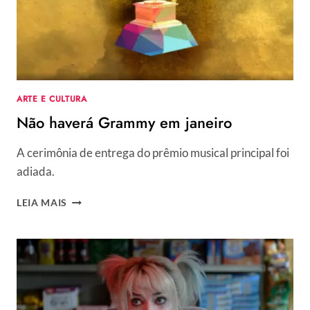
DO
FAROL
SANTANDER
ARTE E CULTURA
Não haverá Grammy em janeiro
A cerimônia de entrega do prêmio musical principal foi
adiada.
NÃO
LEIA MAIS
HAVERÁ
GRAMMY
EM
JANEIRO