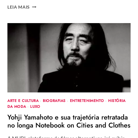
EXPOSIÇÃO
LEIA MAIS
MADALENA
SCHWARTZ:
AS
METAMORFOSES
–
TRAVESTIS
E
TRANSFORMISTAS
NA
SP
DOS
ANOS
70
ARTE E CULTURA
·
BIOGRAFIAS
·
ENTRETENIMENTO
·
HISTÓRIA
DA MODA
·
LUXO
Yohji Yamahoto e sua trajetória retratada
no longa Notebook on Cities and Clothes