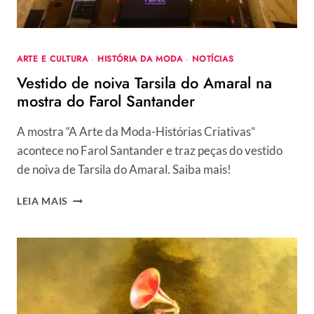
ARTE E CULTURA
·
HISTÓRIA DA MODA
·
NOTÍCIAS
Vestido de noiva Tarsila do Amaral na
mostra do Farol Santander
A mostra “A Arte da Moda-Histórias Criativas”
acontece no Farol Santander e traz peças do vestido
de noiva de Tarsila do Amaral. Saiba mais!
VESTIDO
LEIA MAIS
DE
NOIVA
TARSILA
DO
AMARAL
NA
MOSTRA