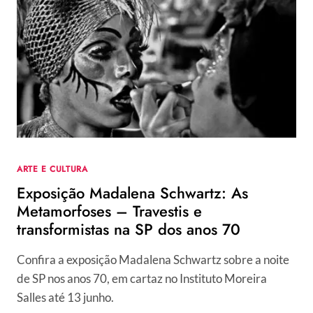
ONDE
ASSISTIR
AO
VIVO
E
QUAIS
OS
INDICADOS
AO
GOLDEN
GLOBES
ARTE E CULTURA
Exposição Madalena Schwartz: As
Metamorfoses – Travestis e
transformistas na SP dos anos 70
Confira a exposição Madalena Schwartz sobre a noite
de SP nos anos 70, em cartaz no Instituto Moreira
Salles até 13 junho.