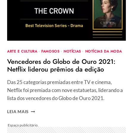
GUCCI,
NOVA
PRODUÇÃO
DE
RIDLEY
SCOTT
ARTE E CULTURA
·
FAMOSOS
·
NOTÍCIAS
·
NOTÍCIAS DA MODA
Vencedores do Globo de Ouro 2021:
Netflix liderou prêmios da edição
Das 25 categorias premiadas entre TV e cinema,
Netflix foi premiada com nove estatuetas, liderando a
lista dos vencedores do Globo de Ouro 2021.
VENCEDORES
LEIA MAIS
DO
GLOBO
DE