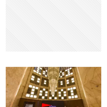
SOBRE
A
LUXUOSA
MOSTRA
DE
JOIAS,
ARTE
E
ANTIGUIDADES