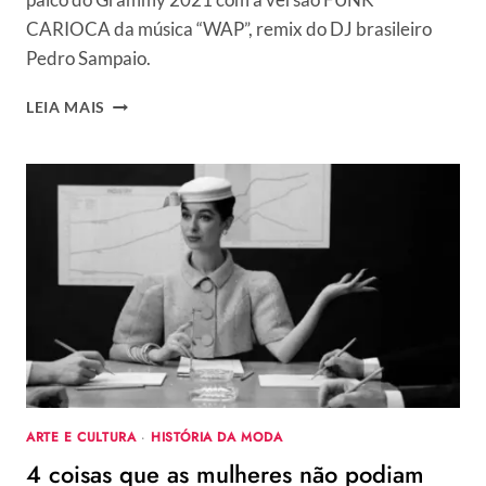
CARIOCA da música “WAP”, remix do DJ brasileiro
Pedro Sampaio.
BRASIL
LEIA MAIS
MARCA
PRESENÇA
NO
GRAMMY
2021
COM
CARDI
B
CANTANDO
O
SUCESSO
“WAP”
EM
RITMO
ARTE E CULTURA
·
HISTÓRIA DA MODA
DE
4 coisas que as mulheres não podiam
FUNK