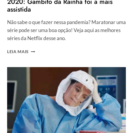
2020: Gambito da Rainha foi a mais
assistida
Não sabe o que fazer nessa pandemia? Maratonar uma
série pode ser uma boa opção! Veja aqui as melhores
séries da Netflix desse ano.
SÉRIES
LEIA MAIS
DA
NETFLIX
DE
MAIOR
SUCESSO
EM
2020:
GAMBITO
DA
RAINHA
FOI
A
MAIS