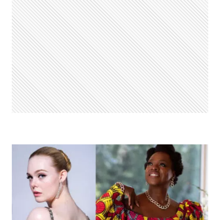
OURO
2021:
NETFLIX
LIDEROU
PRÊMIOS
DA
EDIÇÃO