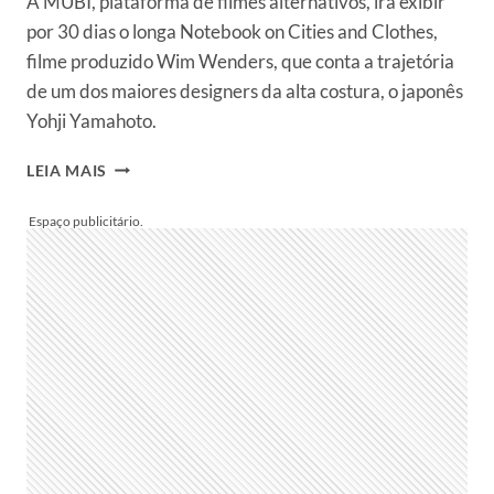
A MUBI, plataforma de filmes alternativos, irá exibir
por 30 dias o longa Notebook on Cities and Clothes,
filme produzido Wim Wenders, que conta a trajetória
de um dos maiores designers da alta costura, o japonês
Yohji Yamahoto.
YOHJI
LEIA MAIS
YAMAHOTO
E
SUA
TRAJETÓRIA
RETRATADA
NO
LONGA
NOTEBOOK
ON
CITIES
AND
CLOTHES