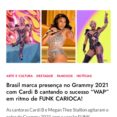
ARTE E CULTURA
·
DESTAQUE
·
FAMOSOS
·
NOTÍCIAS
Brasil marca presença no Grammy 2021
com Cardi B cantando o sucesso “WAP”
em ritmo de FUNK CARIOCA!
As cantoras Cardi B e Megan Thee Stallion agitaram o
palco do Grammy 2021 com a versão FUNK