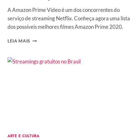
A Amazon Prime Video é um dos concorrentes do
serviço de streaming Netflix. Conheça agora uma lista
dos possíveis melhores filmes Amazon Prime 2020.
OS
LEIA MAIS
MELHORES
FILMES
AMAZON
PRIME
2020:
CONHEÇA
OS
MAIS
ASSISTIDOS
ARTE E CULTURA