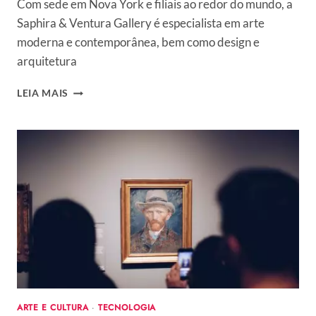
Com sede em Nova York e filiais ao redor do mundo, a
Saphira & Ventura Gallery é especialista em arte
moderna e contemporânea, bem como design e
arquitetura
SAPHIRA
LEIA MAIS
&
VENTURA
GALLERY:
CONHEÇA
A
GALERIA
QUE
UNE
TECNOLOGIA
E
ARTE
CONSCIENTE
ARTE E CULTURA
·
TECNOLOGIA