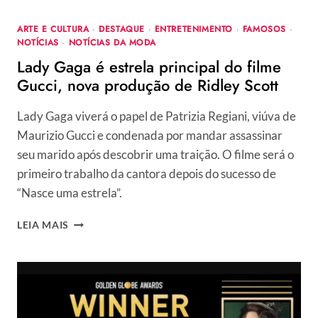
ARTE E CULTURA
·
DESTAQUE
·
ENTRETENIMENTO
·
FAMOSOS
·
NOTÍCIAS
·
NOTÍCIAS DA MODA
Lady Gaga é estrela principal do filme
Gucci, nova produção de Ridley Scott
Lady Gaga viverá o papel de Patrizia Regiani, viúva de
Maurizio Gucci e condenada por mandar assassinar
seu marido após descobrir uma traição. O filme será o
primeiro trabalho da cantora depois do sucesso de
“Nasce uma estrela”.
LADY
LEIA MAIS
GAGA
É
ESTRELA
PRINCIPAL
DO
FILME