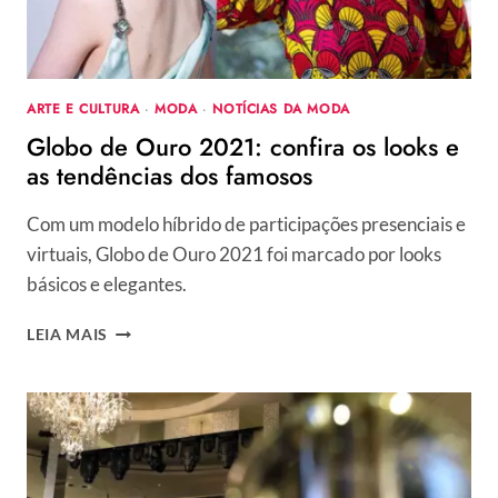
ARTE E CULTURA
·
MODA
·
NOTÍCIAS DA MODA
Globo de Ouro 2021: confira os looks e
as tendências dos famosos
Com um modelo híbrido de participações presenciais e
virtuais, Globo de Ouro 2021 foi marcado por looks
básicos e elegantes.
GLOBO
LEIA MAIS
DE
OURO
2021:
CONFIRA
OS
LOOKS
E