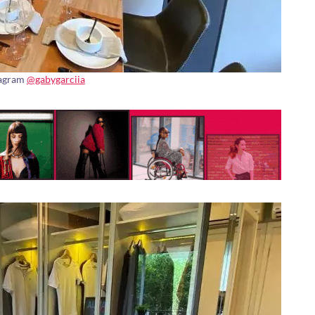
tagram
@gabygarciia