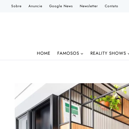
Pular
Sobre
Anuncie
Google News
Newsletter
Contato
para
o
Conteúdo
HOME
FAMOSOS
REALITY SHOWS