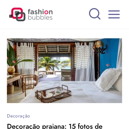
Pular
para
o
Conteúdo
Decoração
Decoração praiana: 15 fotos de