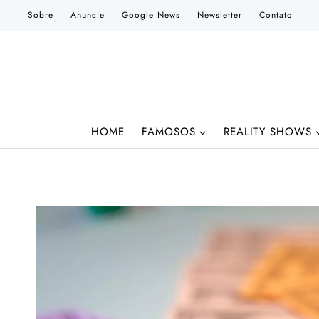
Pular
Sobre
Anuncie
Google News
Newsletter
Contato
para
o
Conteúdo
HOME
FAMOSOS
REALITY SHOWS