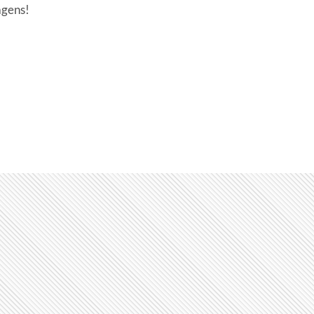
agens!