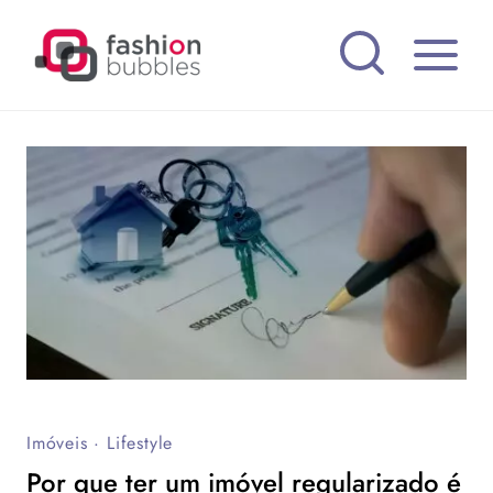
Pular
para
o
Conteúdo
Imóveis
·
Lifestyle
Por que ter um imóvel regularizado é