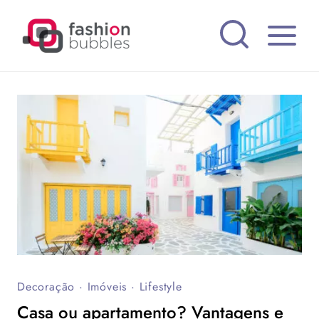
Pular
para
o
Conteúdo
Decoração
·
Imóveis
·
Lifestyle
Casa ou apartamento? Vantagens e