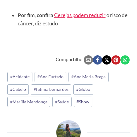
Por fim, confira
Cerejas podem reduzir
o risco de
câncer, diz estudo
Compartilhe
Tags
#
Acidente
#
Ana Furtado
#
Ana Maria Braga
do
#
Cabelo
#
fátima bernardes
#
Globo
Post:
#
Marília Mendonça
#
Saúde
#
Show