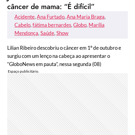
câncer de mama: “É difícil”
Acidente
, 
Ana Furtado
, 
Ana Maria Braga
, 
Cabelo
, 
fátima bernardes
, 
Globo
, 
Marília
Mendonça
, 
Saúde
, 
Show
Lilian Ribeiro descobriu o câncer em 1º de outubro e
surgiu com um lenço na cabeça ao apresentar o
“GloboNews em pauta”, nessa segunda (08)