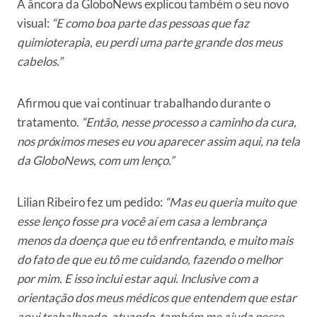
A âncora da GloboNews explicou também o seu novo
visual:
“E como boa parte das pessoas que faz
quimioterapia, eu perdi uma parte grande dos meus
cabelos.”
Afirmou que vai continuar trabalhando durante o
tratamento.
“Então, nesse processo a caminho da cura,
nos próximos meses eu vou aparecer assim aqui, na tela
da GloboNews, com um lenço.”
Lilian Ribeiro fez um pedido:
“Mas eu queria muito que
esse lenço fosse pra você aí em casa a lembrança
menos da doença que eu tô enfrentando, e muito mais
do fato de que eu tô me cuidando, fazendo o melhor
por mim. E isso inclui estar aqui. Inclusive com a
orientação dos meus médicos que entendem que estar
aqui trabalhando, atuando, também me ajuda nesse