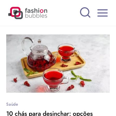
Pular
para
o
Conteúdo
Saúde
10 chás para desinchar: opções