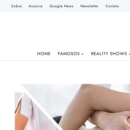
Pular
Sobre
Anuncie
Google News
Newsletter
Contato
para
o
Conteúdo
HOME
FAMOSOS
REALITY SHOWS