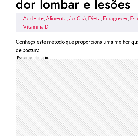
dor lombar e lesões
Acidente
, 
Alimentação
, 
Chá
, 
Dieta
, 
Emagrecer
, 
Est
Vitamina D
Conheça este método que proporciona uma melhor quali
de postura