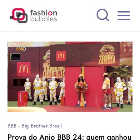
Pular
para
o
Conteúdo
BBB - Big Brother Brasil
Prova do Anjo BBB 24: quem ganhou