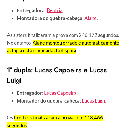
Entregadora
:
Beatriz
;
Montadora do quebra-cabeça
:
Alane
.
As sisters finalizaram a prova com 246,172 segundos.
No entanto,
Alane montou errado e automaticamente
a dupla está eliminada da disputa
.
1ª dupla: Lucas Capoeira e Lucas
Luigi
Entregador
:
Lucas Capoeira
;
Montador do quebra-cabeça
:
Lucas Luigi
.
Os
brothers finalizaram a prova com 118,466
segundos
.