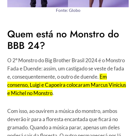
Fonte: Globo
Quem está no Monstro do
BBB 24?
O 2º Monstro do Big Brother Brasil 2024 é o Monstro
Fada e Duende: assim, um castigado se veste de fada
e, consequentemente, o outro de duende.
Em
consenso, Luigi e Capoeira colocaram Marcus Vinicius
e Michel no Monstro
.
Com isso, ao ouvirem a música do monstro, ambos
deverão ir para a floresta encantada que ficará no
gramado. Quando a música parar, apenas um deles
poderá sair da floresta. O outro permanecerá por lá.