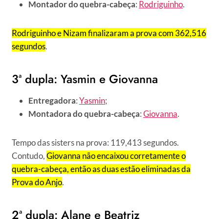
Montador do quebra-cabeça
:
Rodriguinho
.
Rodriguinho e Nizam finalizaram a prova com 362,516
segundos
.
3ª dupla: Yasmin e Giovanna
Entregadora
:
Yasmin
;
Montadora do quebra-cabeça
:
Giovanna
.
Tempo das sisters na prova: 119,413 segundos.
Contudo,
Giovanna não encaixou corretamente o
quebra-cabeça, então as duas estão eliminadas da
Prova do Anjo
.
2ª dupla: Alane e Beatriz