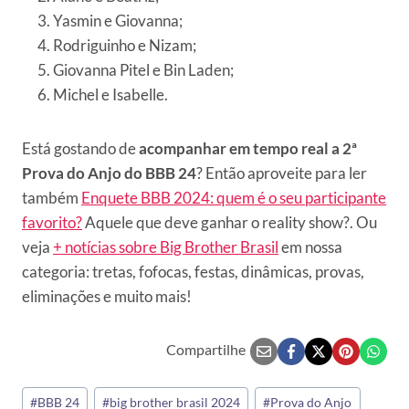
Yasmin e Giovanna;
Rodriguinho e Nizam;
Giovanna Pitel e Bin Laden;
Michel e Isabelle.
Está gostando de
acompanhar em tempo real a 2ª
Prova do Anjo do BBB 24
? Então aproveite para ler
também
Enquete BBB 2024: quem é o seu participante
favorito?
Aquele que deve ganhar o reality show?. Ou
veja
+ notícias sobre Big Brother Brasil
em nossa
categoria: tretas, fofocas, festas, dinâmicas, provas,
eliminações e muito mais!
Compartilhe
Tags
#
BBB 24
#
big brother brasil 2024
#
Prova do Anjo