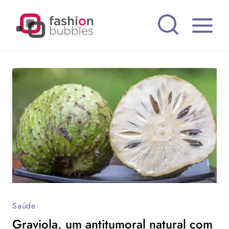
Pular
para
o
Conteúdo
Saúde
Graviola, um antitumoral natural com