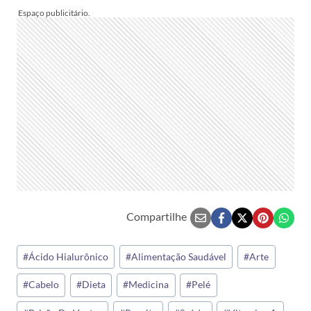
Compartilhe
Tags
#
Ácido Hialurônico
#
Alimentação Saudável
#
Arte
do
#
Cabelo
#
Dieta
#
Medicina
#
Pelé
Post: