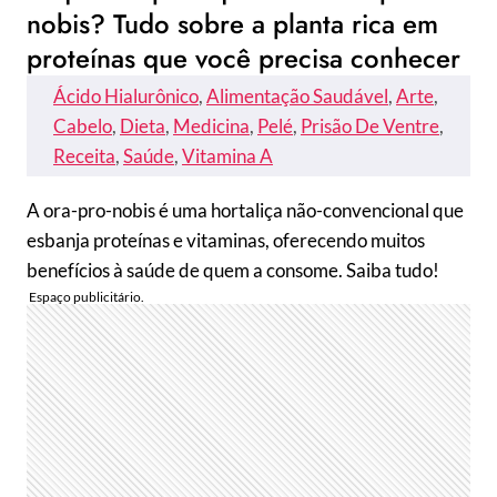
nobis? Tudo sobre a planta rica em
proteínas que você precisa conhecer
Ácido Hialurônico
, 
Alimentação Saudável
, 
Arte
, 
Cabelo
, 
Dieta
, 
Medicina
, 
Pelé
, 
Prisão De Ventre
, 
Receita
, 
Saúde
, 
Vitamina A
A ora-pro-nobis é uma hortaliça não-convencional que
esbanja proteínas e vitaminas, oferecendo muitos
benefícios à saúde de quem a consome. Saiba tudo!