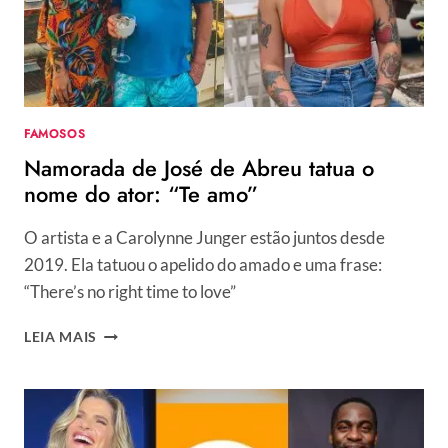
FAMOSOS
Namorada de José de Abreu tatua o
nome do ator: “Te amo”
O artista e a Carolynne Junger estão juntos desde
2019. Ela tatuou o apelido do amado e uma frase:
“There’s no right time to love”
NAMORADA
LEIA MAIS
DE
JOSÉ
DE
ABREU
TATUA