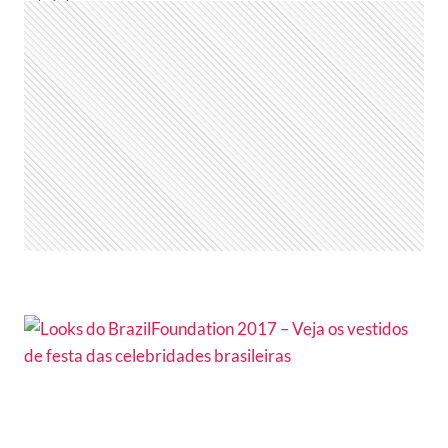
LÁZARO
RAMOS
E
TAÍS
ARAÚJO