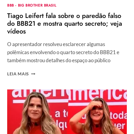
BBB - BIG BROTHER BRASIL
Tiago Leifert fala sobre o paredão falso
do BBB21 e mostra quarto secreto; veja
vídeos
O apresentador resolveu esclarecer algumas
polêmicas envolvendo o quarto secreto do BBB21 e
também mostrou detalhes do espaço ao público
TIAGO
LEIA MAIS
LEIFERT
FALA
SOBRE
O
PAREDÃO
FALSO
DO
BBB21
E