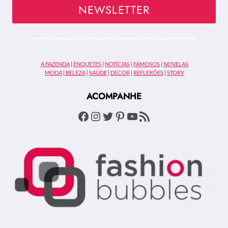
–
NEWSLETTER
VEJA
OS
VESTIDOS
DE
FESTA
A FAZENDA
|
ENQUETES
|
NOTÍCIAS
|
FAMOSOS
|
NOVELAS
DAS
MODA
|
BELEZA
|
SAÚDE
|
DECOR
|
REFLEXÕES
|
STORY
CELEBRIDADES
BRASILEIRAS
ACOMPANHE
Facebook
Instagram
Twitter
Pinterest
Youtube
Feed RSS