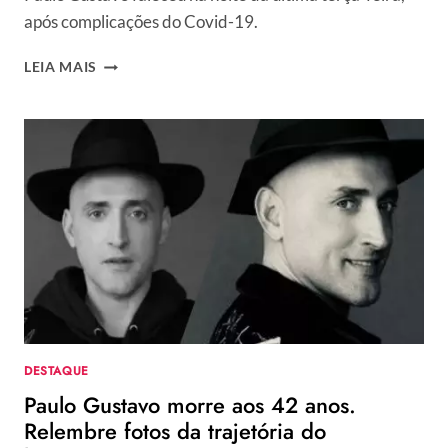
após complicações do Covid-19.
FÁTIMA
LEIA MAIS
BERNARDES
VAI
ÀS
LÁGRIMAS
AO
FALAR
DE
PAULO
GUSTAVO
NO
ENCONTRO:
“MUITO
DIFÍCIL”
DESTAQUE
Paulo Gustavo morre aos 42 anos.
Relembre fotos da trajetória do