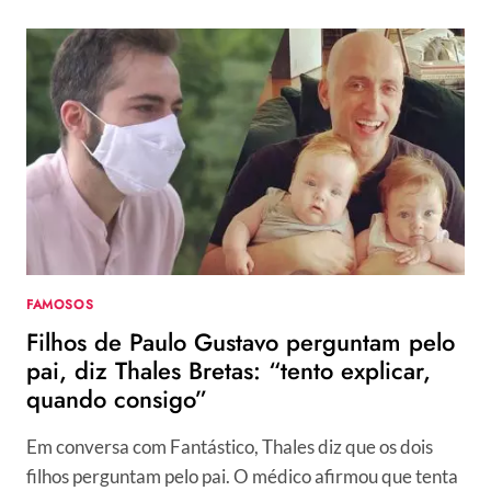
FASE,
GLOBO
NÃO
RENOVA
COM
LÁZARO
RAMOS,
INGRID
GUIMARÃES
E
OUTROS
ARTISTAS
FAMOSOS
Filhos de Paulo Gustavo perguntam pelo
pai, diz Thales Bretas: “tento explicar,
quando consigo”
Em conversa com Fantástico, Thales diz que os dois
filhos perguntam pelo pai. O médico afirmou que tenta