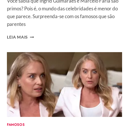
Você sabia que Ingrid Guimarães e Marcelo Faria são
primos? Pois é, o mundo das celebridades é menor do
que parece. Surpreenda-se com os famosos que são
parentes
10
LEIA MAIS
FAMOSOS
QUE
SÃO
PARENTES
E
VOCÊ
PROVAVELMENTE
NEM
DESCONFIAVA
FAMOSOS