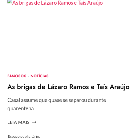
GRANDE
ATRIZ
DE
“PÉ
NA
COVA”
E
“TOMA
LÁ,
DÁ
CÁ”
FAMOSOS
·
NOTÍCIAS
As brigas de Lázaro Ramos e Taís Araújo
Casal assume que quase se separou durante
quarentena
AS
LEIA MAIS
BRIGAS
DE