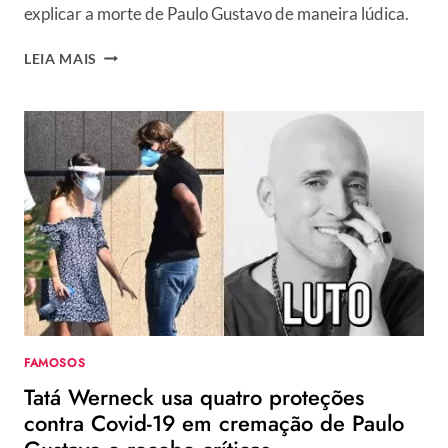
explicar a morte de Paulo Gustavo de maneira lúdica.
FILHOS
LEIA MAIS
DE
PAULO
GUSTAVO
PERGUNTAM
PELO
PAI,
DIZ
THALES
BRETAS:
“TENTO
EXPLICAR,
QUANDO
CONSIGO”
FAMOSOS
Tatá Werneck usa quatro proteções
contra Covid-19 em cremação de Paulo