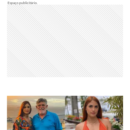
PREJUÍZO
DE
R$
144
MILHÕES
EM
PRIMEIRO
SEMESTRE
DE
2021:
“PACIÊNCIA
E
CUIDADOS”