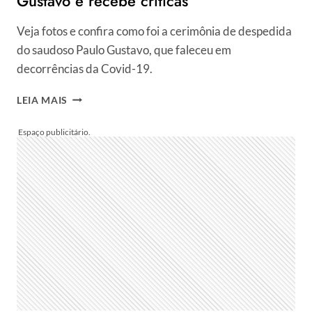
Gustavo e recebe críticas
Veja fotos e confira como foi a cerimônia de despedida
do saudoso Paulo Gustavo, que faleceu em
decorrências da Covid-19.
TATÁ
LEIA MAIS
WERNECK
USA
QUATRO
PROTEÇÕES
CONTRA
COVID-
19
EM
CREMAÇÃO
DE
PAULO
GUSTAVO
E
RECEBE