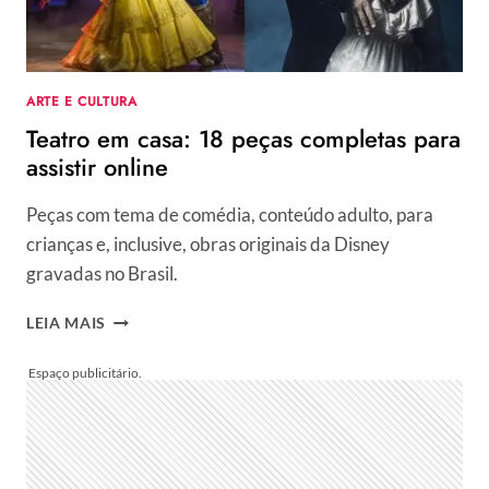
SERTANEJO
DISPARA:
“COLOCARAM
NÓS
ARTE E CULTURA
PELADO
Teatro em casa: 18 peças completas para
AQUI!”
assistir online
Peças com tema de comédia, conteúdo adulto, para
crianças e, inclusive, obras originais da Disney
gravadas no Brasil.
TEATRO
LEIA MAIS
EM
CASA:
18
PEÇAS
COMPLETAS
PARA
ASSISTIR