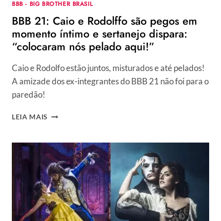
BBB - BIG BROTHER BRASIL
BBB 21: Caio e Rodolffo são pegos em
momento íntimo e sertanejo dispara:
“colocaram nós pelado aqui!”
Caio e Rodolfo estão juntos, misturados e até pelados!
A amizade dos ex-integrantes do BBB 21 não foi para o
paredão!
BBB
LEIA MAIS
21:
CAIO
E
RODOLFFO
SÃO
PEGOS
EM
MOMENTO
ÍNTIMO
E