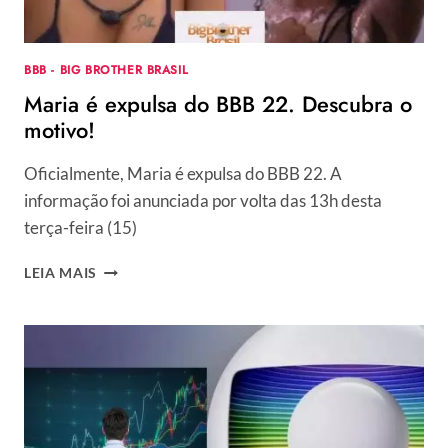
TRÊS
MENINOS”
BBB - BIG BROTHER BRASIL
Maria é expulsa do BBB 22. Descubra o
motivo!
Oficialmente, Maria é expulsa do BBB 22. A
informação foi anunciada por volta das 13h desta
terça-feira (15)
MARIA
LEIA MAIS
É
EXPULSA
DO
BBB
22.
DESCUBRA
O
MOTIVO!