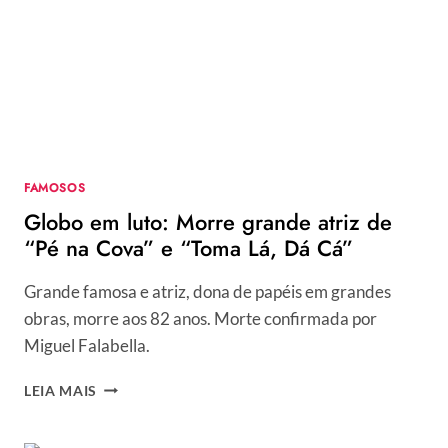
NO
BBB21
E
É
REPREENDIDA
AO
VIVO
PELA
PRODUÇÃO:
FAMOSOS
“LEVEI
Globo em luto: Morre grande atriz de
BRONCA”
“Pé na Cova” e “Toma Lá, Dá Cá”
Grande famosa e atriz, dona de papéis em grandes
obras, morre aos 82 anos. Morte confirmada por
Miguel Falabella.
GLOBO
LEIA MAIS
EM
LUTO:
MORRE