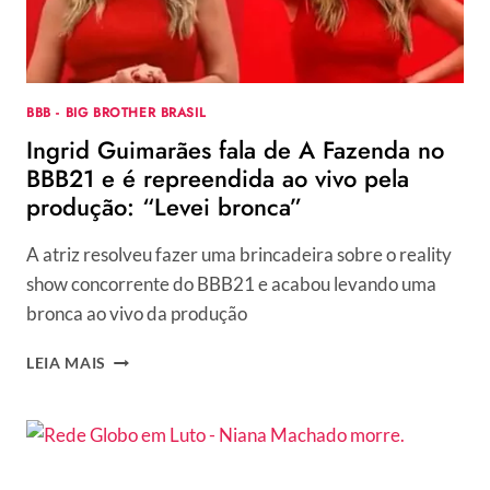
MOSTRA
QUARTO
SECRETO;
VEJA
VÍDEOS
BBB - BIG BROTHER BRASIL
Ingrid Guimarães fala de A Fazenda no
BBB21 e é repreendida ao vivo pela
produção: “Levei bronca”
A atriz resolveu fazer uma brincadeira sobre o reality
show concorrente do BBB21 e acabou levando uma
bronca ao vivo da produção
INGRID
LEIA MAIS
GUIMARÃES
FALA
DE
A
FAZENDA