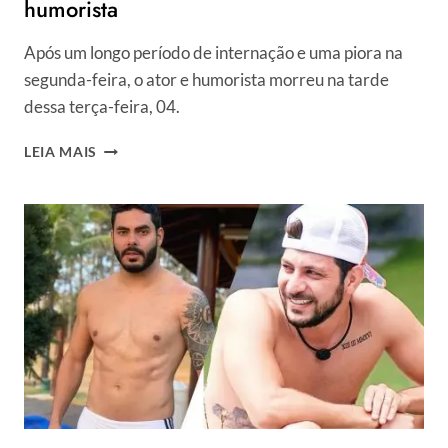
humorista
Após um longo período de internação e uma piora na
segunda-feira, o ator e humorista morreu na tarde
dessa terça-feira, 04.
PAULO
LEIA MAIS
GUSTAVO
MORRE
AOS
42
ANOS.
RELEMBRE
FOTOS
DA
TRAJETÓRIA
DO
HUMORISTA