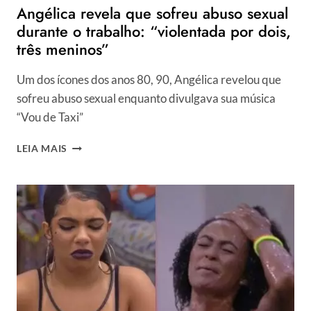
Angélica revela que sofreu abuso sexual
durante o trabalho: “violentada por dois,
três meninos”
Um dos ícones dos anos 80, 90, Angélica revelou que
sofreu abuso sexual enquanto divulgava sua música
“Vou de Taxi”
ANGÉLICA
LEIA MAIS
REVELA
QUE
SOFREU
ABUSO
SEXUAL
DURANTE
O
TRABALHO:
“VIOLENTADA
POR
DOIS,