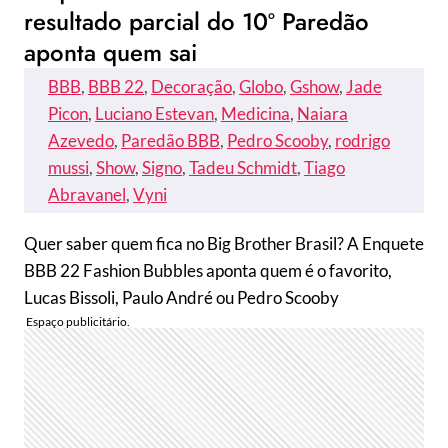
resultado parcial do 10º Paredão
aponta quem sai
BBB
, 
BBB 22
, 
Decoração
, 
Globo
, 
Gshow
, 
Jade
Picon
, 
Luciano Estevan
, 
Medicina
, 
Naiara
Azevedo
, 
Paredão BBB
, 
Pedro Scooby
, 
rodrigo
mussi
, 
Show
, 
Signo
, 
Tadeu Schmidt
, 
Tiago
Abravanel
, 
Vyni
Quer saber quem fica no Big Brother Brasil? A Enquete
BBB 22 Fashion Bubbles aponta quem é o favorito,
Lucas Bissoli, Paulo André ou Pedro Scooby