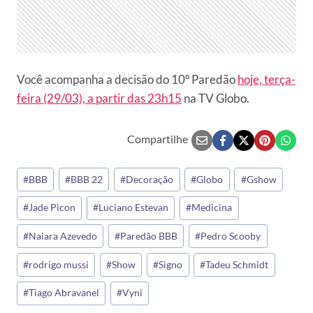
Você acompanha a decisão do 10º Paredão
hoje, terça-
feira (29/03), a partir das 23h15
na TV Globo.
Compartilhe
Tags
#
BBB
#
BBB 22
#
Decoração
#
Globo
#
Gshow
do
#
Jade Picon
#
Luciano Estevan
#
Medicina
Post:
#
Naiara Azevedo
#
Paredão BBB
#
Pedro Scooby
#
rodrigo mussi
#
Show
#
Signo
#
Tadeu Schmidt
#
Tiago Abravanel
#
Vyni