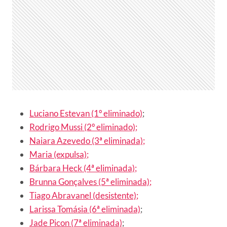
Luciano Estevan (1º eliminado)
;
Rodrigo Mussi (2º eliminado);
Naiara Azevedo (3ª eliminada);
Maria (expulsa);
Bárbara Heck (4ª eliminada);
Brunna Gonçalves (5ª eliminada);
Tiago Abravanel (desistente);
Larissa Tomásia (6ª eliminada)
;
Jade Picon (7ª eliminada)
;