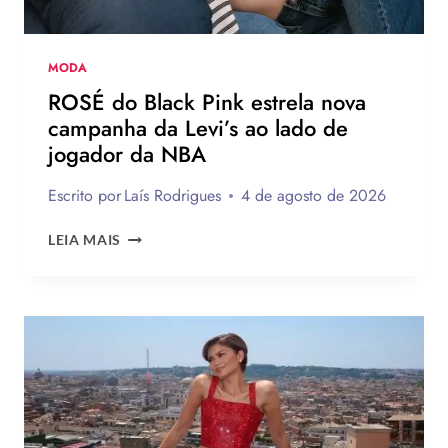
NA
PRÓXIMA
TEMPORADA
MODA
ROSÉ do Black Pink estrela nova
campanha da Levi’s ao lado de
jogador da NBA
Escrito por
Laís Rodrigues
4 de agosto de 2026
ROSÉ
LEIA MAIS
DO
BLACK
PINK
ESTRELA
NOVA
CAMPANHA
DA
LEVI’S
AO
LADO