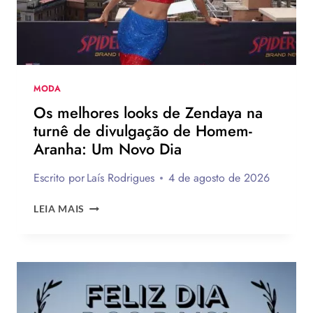
DE
JOGADOR
DA
NBA
MODA
Os melhores looks de Zendaya na
turnê de divulgação de Homem-
Aranha: Um Novo Dia
Escrito por
Laís Rodrigues
4 de agosto de 2026
OS
LEIA MAIS
MELHORES
LOOKS
DE
ZENDAYA
NA
TURNÊ
DE