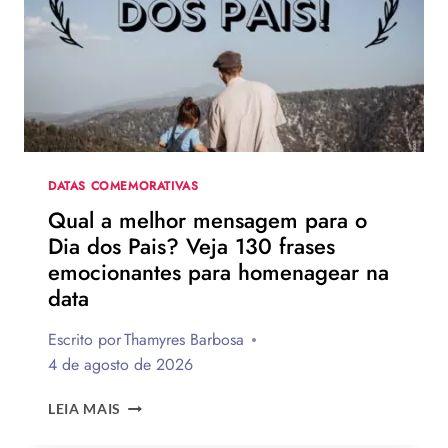
DIVULGAÇÃO
DE
HOMEM-
ARANHA:
UM
NOVO
DIA
DATAS COMEMORATIVAS
Qual a melhor mensagem para o
Dia dos Pais? Veja 130 frases
emocionantes para homenagear na
data
Escrito por
Thamyres Barbosa
4 de agosto de 2026
QUAL
LEIA MAIS
A
MELHOR