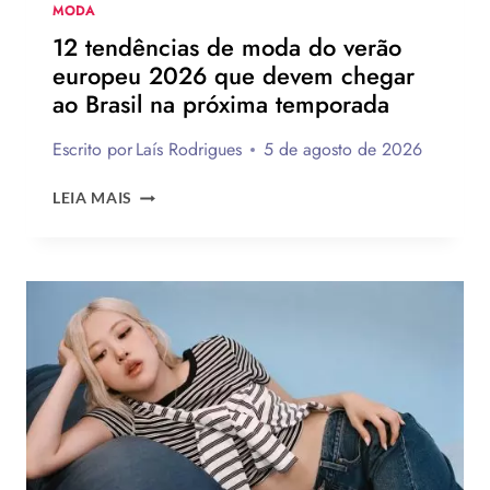
MODA
12 tendências de moda do verão
europeu 2026 que devem chegar
ao Brasil na próxima temporada
Escrito por
Laís Rodrigues
5 de agosto de 2026
12
LEIA MAIS
TENDÊNCIAS
DE
MODA
DO
VERÃO
EUROPEU
2026
QUE
DEVEM
CHEGAR
AO
BRASIL