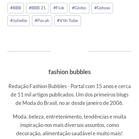
Tags
#
BBB
#
BBB 21
#
Fiuk
#
Globo
#
Gshow
do
#
Juliette
#
Pocah
#
Viih Tube
Post:
fashion bubbles
Redação Fashion Bubbles - Portal com 15 anos e cerca
de 11 mil artigos publicados. Um dos primeiros blogs
de Moda do Brasil, no ar desde janeiro de 2006.
Moda, beleza, entretenimento, tendências e muita
inspiração nos mais diversos assuntos, como
decoração, alimentação saudável e muito mais!