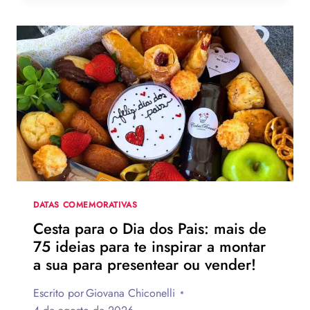
MENSAGEM
PARA
O
DIA
DOS
PAIS?
VEJA
130
FRASES
EMOCIONANTES
PARA
HOMENAGEAR
NA
DATA
DATAS COMEMORATIVAS
Cesta para o Dia dos Pais: mais de
75 ideias para te inspirar a montar
a sua para presentear ou vender!
Escrito por
Giovana Chiconelli