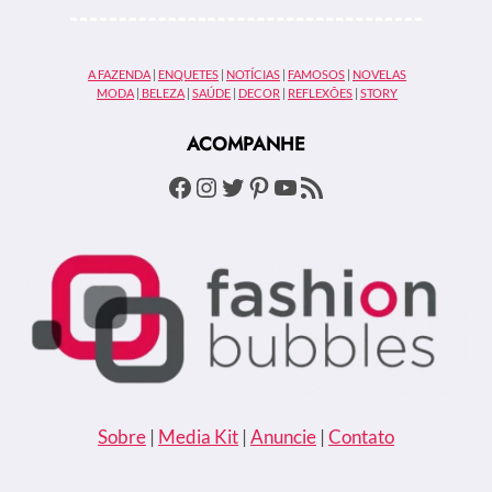
JR
A FAZENDA
|
ENQUETES
|
NOTÍCIAS
|
FAMOSOS
|
NOVELAS
MODA
|
BELEZA
|
SAÚDE
|
DECOR
|
REFLEXÕES
|
STORY
ACOMPANHE
Facebook
Instagram
Twitter
Pinterest
Youtube
Feed RSS
Sobre
|
Media Kit
|
Anuncie
|
Contato