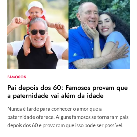
REJEITADA
NO
BBB
15
À
INFLUENCER
RESIDENTE
NA
BÉLGICA,
ELA
ESTÁ
EM
FAMOSOS
NO
Pai depois dos 60: Famosos provam que
LIMITE
a paternidade vai além da idade
Nunca é tarde para conhecer o amor que a
paternidade oferece. Alguns famosos se tornaram pais
depois dos 60 e provaram que isso pode ser possível.