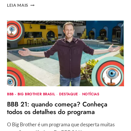
RODRIGO
LEIA MAIS
HILBERT
CONSTRUIU
CAPELA
PARA
CASAR
COM
FERNANDA
LIMA
BBB - BIG BROTHER BRASIL
·
DESTAQUE
·
NOTÍCIAS
BBB 21: quando começa? Conheça
todos os detalhes do programa
O Big Brother é um programa que desperta muitas