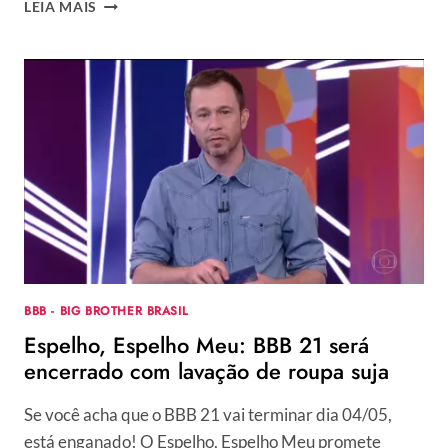
PAI
LEIA MAIS
DEPOIS
DOS
60:
FAMOSOS
PROVAM
QUE
A
PATERNIDADE
VAI
ALÉM
DA
IDADE
BBB - BIG BROTHER BRASIL
Espelho, Espelho Meu: BBB 21 será
encerrado com lavação de roupa suja
Se você acha que o BBB 21 vai terminar dia 04/05,
está enganado! O Espelho, Espelho Meu promete