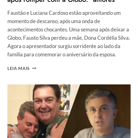
Faustão e Luciana Cardoso estão aproveitando um
momento de descanso, após uma onda de
acontecimentos chocantes. Uma semana após deixar a
Globo, Fausto Silva perdeu a mãe, Dona Cordélia Silva.
Agora o apresentador surgiu sorridente ao lado da
família para comemorar o aniversário da esposa.
FAUSTÃO
LEIA MAIS
POSA
COM
A
ESPOSA
E
OS
FILHOS
APÓS
ROMPER
COM
A