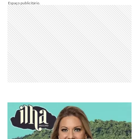
TODOS
DE
SURPRESA
E
TADEU
SCHMIDT
PODE
SUBSTITUIR
TIAGO
LEIFERT
NO
BBB
22