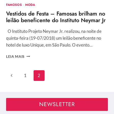
FAMOSOS
·
MODA
Vestidos de Festa – Famosas brilham no
leilão beneficente do Instituto Neymar Jr
O Instituto Projeto Neymar Jr. realizou, na noite de
quinta-feira (19-07/2018) um leilão beneficente no
hotel de luxo Unique, em São Paulo. O evento…
VESTIDOS
LEIA MAIS
DE
FESTA
–
Navegação
Página
1
2
FAMOSAS
da
BRILHAM
Anterior
NO
Página
LEILÃO
BENEFICENTE
NEWSLETTER
DO
INSTITUTO
NEYMAR