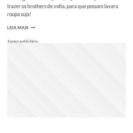
trazer os brothers de volta, para que possam lavara
roupa suja!
ESPELHO,
LEIA MAIS
ESPELHO
MEU:
BBB
21
SERÁ
ENCERRADO
COM
LAVAÇÃO
DE
ROUPA
SUJA