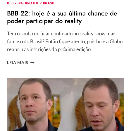
BBB - BIG BROTHER BRASIL
BBB 22: hoje é a sua última chance de
poder participar do reality
Tem o sonho de ficar confinado no reality show mais
famoso do Brasil? Então fique atento, pois hoje a Globo
reabriu as inscrições da próxima edição
BBB
LEIA MAIS
22:
HOJE
É
A
SUA
ÚLTIMA
CHANCE
DE
PODER
PARTICIPAR
DO