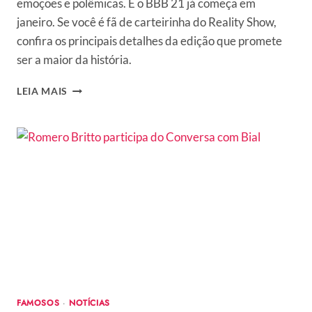
emoções e polêmicas. E o BBB 21 já começa em
janeiro. Se você é fã de carteirinha do Reality Show,
confira os principais detalhes da edição que promete
ser a maior da história.
BBB
LEIA MAIS
21:
QUANDO
COMEÇA?
CONHEÇA
TODOS
OS
DETALHES
DO
PROGRAMA
FAMOSOS
·
NOTÍCIAS