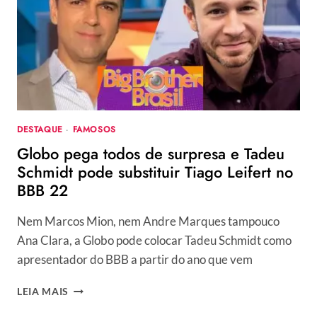
DECISÃO
DE
SAIR
DA
GLOBO:
“NÃO
ESTAVA
FELIZ”
DESTAQUE
·
FAMOSOS
Globo pega todos de surpresa e Tadeu
Schmidt pode substituir Tiago Leifert no
BBB 22
Nem Marcos Mion, nem Andre Marques tampouco
Ana Clara, a Globo pode colocar Tadeu Schmidt como
apresentador do BBB a partir do ano que vem
GLOBO
LEIA MAIS
PEGA