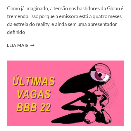
Como já imaginado, a tensão nos bastidores da Globo é
tremenda, isso porque a emissora está a quatro meses
da estreia do reality, e ainda sem uma apresentador
definido
EMPRESA
LEIA MAIS
“DONA”
DO
BIG
BROTHER
NÃO
QUER
MARCOS
MION
NO
COMANDO
DO
REALITY