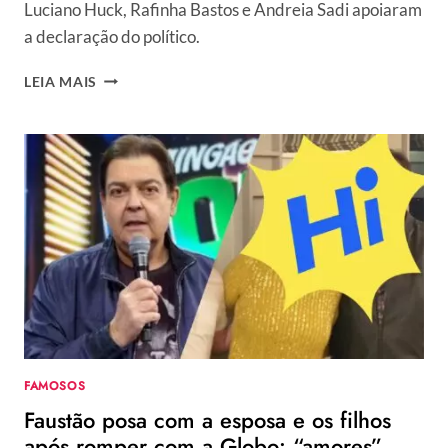
Luciano Huck, Rafinha Bastos e Andreia Sadi apoiaram
a declaração do político.
EDUARDO
LEIA MAIS
LEITE,
GOVERNADOR
DO
RS,
SE
ASSUME
GAY
E
GANHA
APOIO
DE
LUCIANO
HUCK
E
FAMOSOS
OUTROS
Faustão posa com a esposa e os filhos
FAMOSOS
após romper com a Globo: “amores”