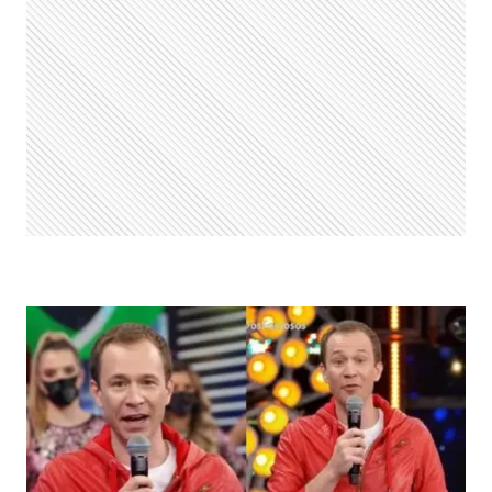
NO
LUGAR
DO
FAUSTÃO
E
REVELA
SEU
VOTO
NAS
ELEIÇÕES
DE
2018:
“VOTARIA
DE
NOVO”