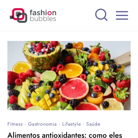
Pular
para
o
Conteúdo
Fitness
·
Gastronomia
·
Lifestyle
·
Saúde
Alimentos antioxidantes: como eles