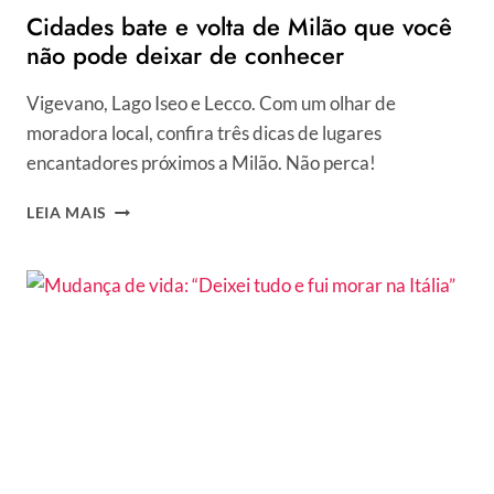
Cidades bate e volta de Milão que você
não pode deixar de conhecer
Vigevano, Lago Iseo e Lecco. Com um olhar de
moradora local, confira três dicas de lugares
encantadores próximos a Milão. Não perca!
CIDADES
LEIA MAIS
BATE
E
VOLTA
DE
MILÃO
QUE
VOCÊ
NÃO
PODE
DEIXAR
DE
CONHECER