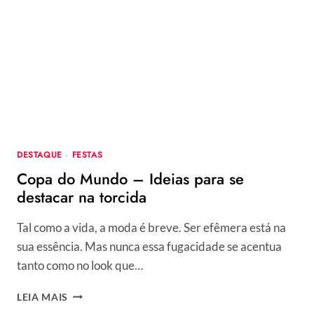
A
MODA
COMO
OBJETO
DE
ESTUDO
DESTAQUE
·
FESTAS
Copa do Mundo – Ideias para se
destacar na torcida
Tal como a vida, a moda é breve. Ser efêmera está na
sua essência. Mas nunca essa fugacidade se acentua
tanto como no look que…
COPA
LEIA MAIS
DO