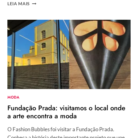
MILANO
LEIA MAIS
UNICA:
TENDÊNCIAS
PARA
O
VERÃO
2023
DO
SALÃO
TÊXTIL
DE
MILÃO
MODA
Fundação Prada: visitamos o local onde
a arte encontra a moda
O Fashion Bubbles foi visitar a Fundação Prada.
Conheça a história deste importante projeto que une