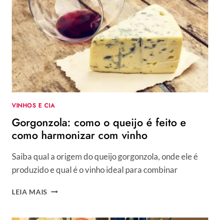
4
TIPOS
BONS
PARA
DEGUSTAÇÃO
+
COMO
HARMONIZAR
VINHOS E CIA
Gorgonzola: como o queijo é feito e
como harmonizar com vinho
Saiba qual a origem do queijo gorgonzola, onde ele é
produzido e qual é o vinho ideal para combinar
GORGONZOLA:
LEIA MAIS
COMO
O
QUEIJO