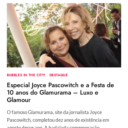
CONVIDADOS
VIVENCIAM
O
MUNDO
PROCTER
&
GAMBLE
BUBBLES IN THE CITY!
·
DESTAQUE
Especial Joyce Pascowitch e a Festa de
10 anos do Glamurama – Luxo e
Glamour
O famoso Glamurama, site da jornalista Joyce
Pascowitch, completou dez anos de existência em
agosto desse ano. A badalada comemoração