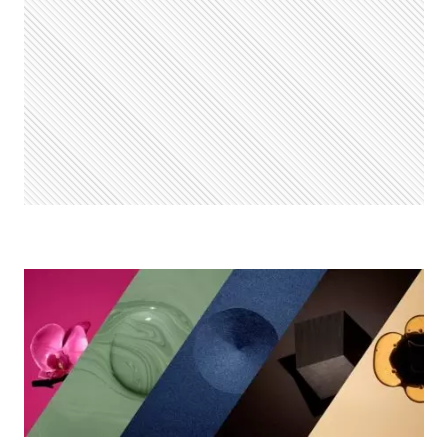
E
A
HISTÓRIA
DA
ICÔNICA
PEÇA