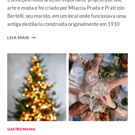
arte e moda e foi criado por Miuccia Prada e Pratrizio
Bertelli, seu marido, em um local onde funcionava uma
antiga destilaria construída originalmente em 1910
FUNDAÇÃO
LEIA MAIS
PRADA:
VISITAMOS
O
LOCAL
ONDE
A
ARTE
ENCONTRA
A
MODA
GASTRONOMIA