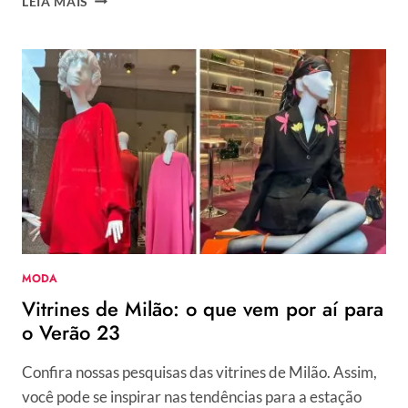
LEIA MAIS
2023
NAS
VITRINES
DE
MILÃO:
3
TENDÊNCIAS
DIRETO
DA
CAPITAL
DA
MODA
MODA
Vitrines de Milão: o que vem por aí para
o Verão 23
Confira nossas pesquisas das vitrines de Milão. Assim,
você pode se inspirar nas tendências para a estação