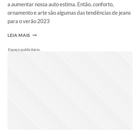
a aumentar nossa auto estima. Então, conforto,
ornamento e arte são algumas das tendências de jeans
para o verão 2023
JEANS
LEIA MAIS
2023:
6
TENDÊNCIAS
PARA
O
VERÃO
QUE
VOCÊ
PODE
USAR
JÁ