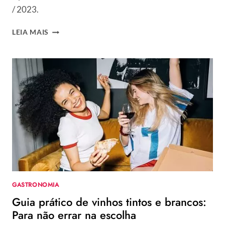
/ 2023.
VERÃO
LEIA MAIS
2023:
6
TENDÊNCIAS
QUE
FORAM
DESTAQUE
NA
SEMANA
DE
MODA
DE
MILÃO
GASTRONOMIA
Guia prático de vinhos tintos e brancos:
Para não errar na escolha