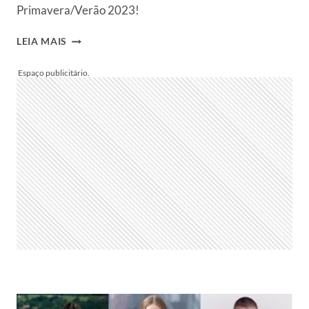
Primavera/Verão 2023!
VITRINES
LEIA MAIS
DE
MILÃO:
O
QUE
VEM
POR
AÍ
PARA
O
VERÃO
23