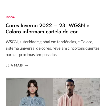
MODA
Cores Inverno 2022 – 23: WGSN e
Coloro informam cartela de cor
WSGN, autoridade global em tendências, e Coloro,
sistema universal de cores, revelam cinco tons quentes
para as próximas temporadas
CORES
LEIA MAIS
INVERNO
2022
–
23:
WGSN
E
COLORO
INFORMAM