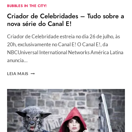
BUBBLES IN THE CITY!
Criador de Celebridades – Tudo sobre a
nova série do Canal E!
Criador de Celebridade estreia no dia 26 de julho, às
20h, exclusivamente no Canal E! O Canal E!, da
NBCUniversal International Networks América Latina
anuncia…
CRIADOR
LEIA MAIS
DE
CELEBRIDADES
–
TUDO
SOBRE
A
NOVA
SÉRIE
DO