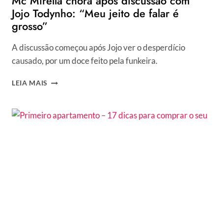
Mc Mirella chora após discussão com
Jojo Todynho: “Meu jeito de falar é
grosso”
A discussão começou após Jojo ver o desperdício
causado, por um doce feito pela funkeira.
MC
LEIA MAIS
MIRELLA
CHORA
APÓS
DISCUSSÃO
COM
JOJO
TODYNHO:
“MEU
JEITO
DE
FALAR
É
GROSSO”