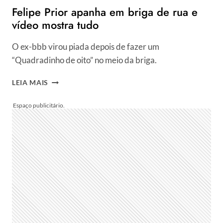
Felipe Prior apanha em briga de rua e
vídeo mostra tudo
O ex-bbb virou piada depois de fazer um
“Quadradinho de oito” no meio da briga.
FELIPE
LEIA MAIS
PRIOR
APANHA
EM
BRIGA
DE
RUA
E
VÍDEO
MOSTRA
TUDO