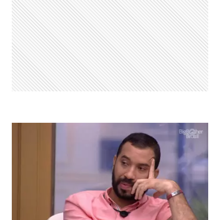
LUCAS
E
DEBOCHA
DE
ARCREBIANO:
“GIGOLÔ”