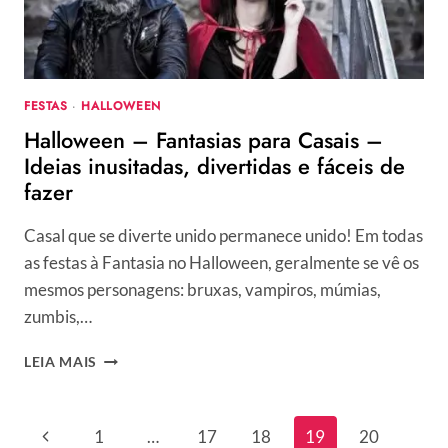
CANAL
E!
FESTAS
·
HALLOWEEN
Halloween – Fantasias para Casais –
Ideias inusitadas, divertidas e fáceis de
fazer
Casal que se diverte unido permanece unido! Em todas
as festas à Fantasia no Halloween, geralmente se vê os
mesmos personagens: bruxas, vampiros, múmias,
zumbis,…
HALLOWEEN
LEIA MAIS
–
FANTASIAS
PARA
Navegação
Página
1
…
17
18
19
20
CASAIS