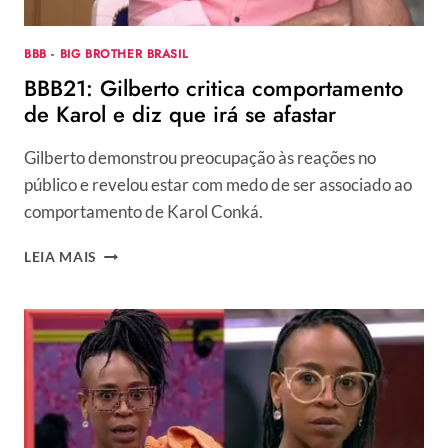
BBB - BIG BROTHER BRASIL
BBB21: Gilberto critica comportamento
de Karol e diz que irá se afastar
Gilberto demonstrou preocupação às reações no
público e revelou estar com medo de ser associado ao
comportamento de Karol Conká.
BBB21:
LEIA MAIS
GILBERTO
CRITICA
COMPORTAMENTO
DE
KAROL
E
DIZ
QUE
IRÁ