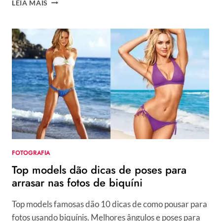
LEIA MAIS
10
COISAS
IMPORTANTES
SOBRE
SEU
PARCEIRO
ANTES
DE
ACEITAR
UM
CASAMENTO
FOTOGRAFIA
Top models dão dicas de poses para
arrasar nas fotos de biquíni
Top models famosas dão 10 dicas de como pousar para
fotos usando biquínis. Melhores ângulos e poses para