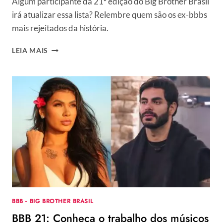
Algum participante da 21ª edição do Big Brother Brasil
irá atualizar essa lista? Relembre quem são os ex-bbbs
mais rejeitados da história.
BBB
LEIA MAIS
21:
RELEMBRE
OS
PARTICIPANTES
COM
MAIORES
TAXAS
DE
REJEIÇÃO
DO
REALITY
BBB - BIG BROTHER BRASIL
BBB 21: Conheça o trabalho dos músicos