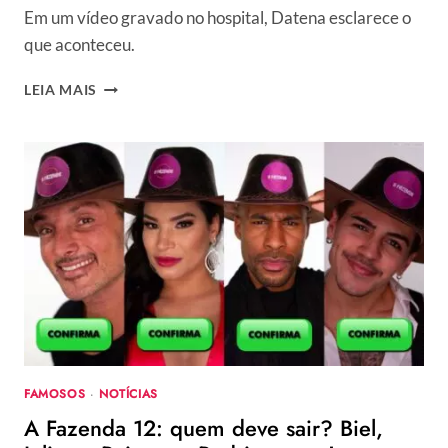
Em um vídeo gravado no hospital, Datena esclarece o
que aconteceu.
DATENA
LEIA MAIS
PASSA
POR
CIRURGIA
DE
EMERGÊNCIA
APÓS
SENTIR
FORTES
DORES
NO
PEITO
FAMOSOS
·
NOTÍCIAS
A Fazenda 12: quem deve sair? Biel,