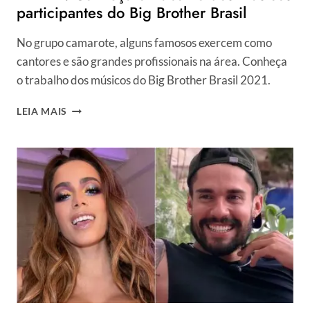
participantes do Big Brother Brasil
No grupo camarote, alguns famosos exercem como
cantores e são grandes profissionais na área. Conheça
o trabalho dos músicos do Big Brother Brasil 2021.
BBB
LEIA MAIS
21:
CONHEÇA
O
TRABALHO
DOS
MÚSICOS
PARTICIPANTES
DO
BIG
BROTHER
BRASIL