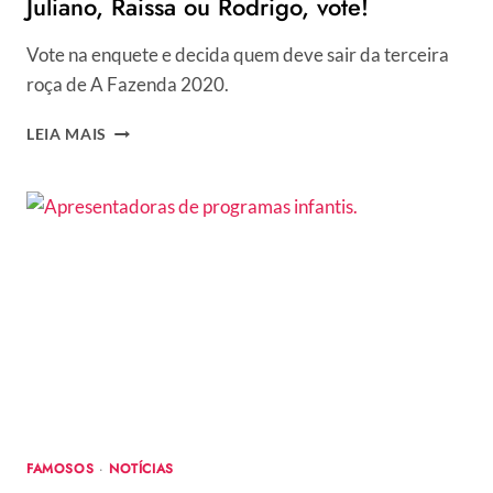
Juliano, Raissa ou Rodrigo, vote!
Vote na enquete e decida quem deve sair da terceira
roça de A Fazenda 2020.
A
LEIA MAIS
FAZENDA
12:
QUEM
DEVE
SAIR?
BIEL,
JULIANO,
RAISSA
OU
RODRIGO,
VOTE!
FAMOSOS
·
NOTÍCIAS