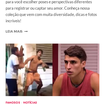
para você escolher poses e perspectivas diferentes
para registrar ou captar seu amor. Conheça nossa
coleção que vem com muita diversidade, dicas e fotos
incríveis!
FOTOS
LEIA MAIS
TUMBLR
DE
CASAL:
71
IDEIAS
PERFEITAS
PARA
REGISTRAR
SEU
AMOR
FAMOSOS
·
NOTÍCIAS