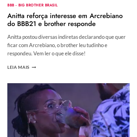
BBB - BIG BROTHER BRASIL
Anitta reforça interesse em Arcrebiano
do BBB21 e brother responde
Anitta postou diversas indiretas declarando que quer
ficar com Arcrebiano, o brother leu tudinho e
respondeu. Vem ler o que ele disse!
ANITTA
LEIA MAIS
REFORÇA
INTERESSE
EM
ARCREBIANO
DO
BBB21
E
BROTHER
RESPONDE