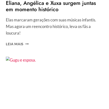
Eliana, Angélica e Xuxa surgem juntas
em momento histórico
Elas marcaram gerações com suas músicas infantis.
Mas agora um reencontro histórico, leva os fãs a
loucura!
ELIANA,
LEIA MAIS
ANGÉLICA
E
XUXA
SURGEM
JUNTAS
EM
MOMENTO
HISTÓRICO