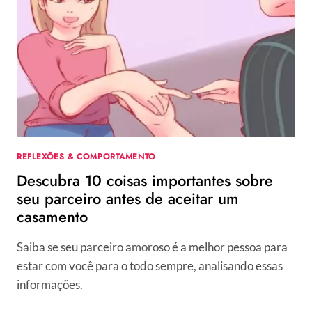
SAIR
DO
PROGRAMA?
O
QUE
PODE
ESTAR
POR
TRÁS
DESSE
REFLEXÕES & COMPORTAMENTO
COMPORTAMENTO?
Descubra 10 coisas importantes sobre
seu parceiro antes de aceitar um
casamento
Saiba se seu parceiro amoroso é a melhor pessoa para
estar com você para o todo sempre, analisando essas
informações.
DESCUBRA