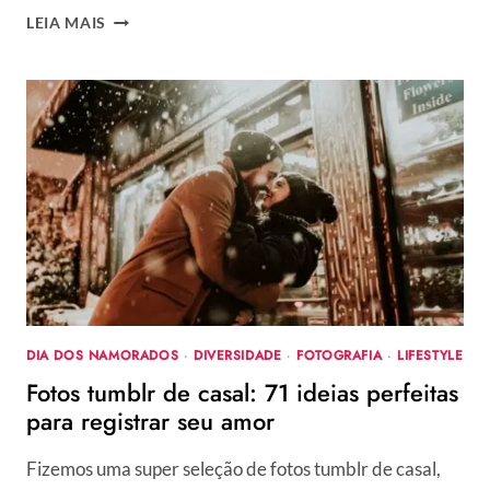
MELHORES
LEIA MAIS
MOMENTOS
DE
JOJO
TODYNHO
E
BIEL
EM
“A
FAZENDA
12”
DIA DOS NAMORADOS
·
DIVERSIDADE
·
FOTOGRAFIA
·
LIFESTYLE
Fotos tumblr de casal: 71 ideias perfeitas
para registrar seu amor
Fizemos uma super seleção de fotos tumblr de casal,